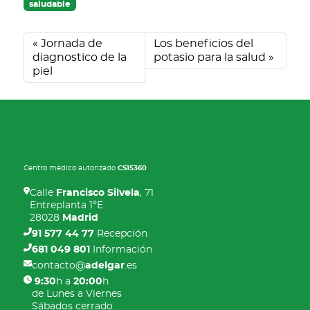
saludable
Jornada de
Los beneficios del
diagnostico de la
potasio para la salud
piel
Centro médico autorizado
CS15360
Calle
Francisco Silvela
, 71
Entreplanta 1ºE
28028
Madrid
91 577 44 77
Recepción
681 049 801
Información
contacto@
adelgar
.es
9:30
h a
20:00
h
de Lunes a Viernes
Sábados cerrado