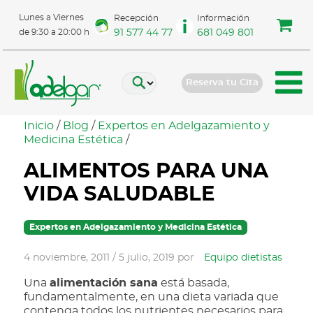
Lunes a Viernes
Recepción
Información
91 577 44 77
681 049 801
de 9:30 a 20:00 h
Reserva tu Cita
Inicio
/
Blog
/
Expertos en Adelgazamiento y
Medicina Estética
/
ALIMENTOS PARA UNA
VIDA SALUDABLE
Expertos en Adelgazamiento y Medicina Estética
4 noviembre, 2011
/
5 julio, 2019
por
Equipo dietistas
Una
alimentación sana
está basada,
fundamentalmente, en una dieta variada que
contenga todos los nutrientes necesarios para