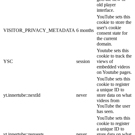
old player
interface.
YouTube sets this
cookie to store the
user's cookie
VISITOR_PRIVACY_METADATA
6 months
consent state for
the current
domain.
Youtube sets this
cookie to track the
YSC
session
views of
embedded videos
on Youtube pages.
YouTube sets this
cookie to register
a unique ID to
yt.innertube::nextId
never
store data on what
videos from
YouTube the user
has seen.
YouTube sets this
cookie to register
a unique ID to
yt.innertube::requests
never
store data on what