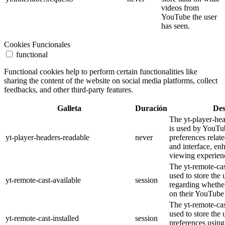
videos from
YouTube the user
has seen.
Cookies Funcionales
functional
Functional cookies help to perform certain functionalities like
sharing the content of the website on social media platforms, collect
feedbacks, and other third-party features.
Galleta
Duración
Des
The yt-player-he
is used by YouTub
yt-player-headers-readable
never
preferences relat
and interface, en
viewing experien
The yt-remote-cas
used to store the 
yt-remote-cast-available
session
regarding whether
on their YouTube 
The yt-remote-cas
used to store the 
yt-remote-cast-installed
session
preferences usi