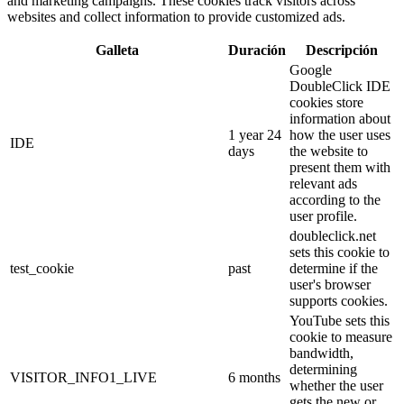
and marketing campaigns. These cookies track visitors across
websites and collect information to provide customized ads.
Galleta
Duración
Descripción
Google
DoubleClick IDE
cookies store
information about
1 year 24
how the user uses
IDE
days
the website to
present them with
relevant ads
according to the
user profile.
doubleclick.net
sets this cookie to
test_cookie
past
determine if the
user's browser
supports cookies.
YouTube sets this
cookie to measure
bandwidth,
determining
VISITOR_INFO1_LIVE
6 months
whether the user
gets the new or