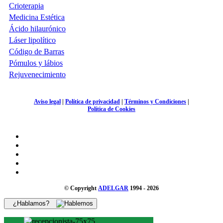
Crioterapia
Medicina Estética
Ácido hilaurónico
Láser lipolítico
Código de Barras
Pómulos y lábios
Rejuvenecimiento
Aviso legal
|
Política de privacidad
|
Términos y Condiciones
|
Política de Cookies
© Copyright
ADELGAR
1994 - 2026
¿Hablamos?