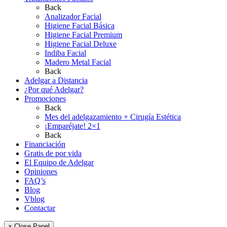
Back
Analizador Facial
Higiene Facial Básica
Higiene Facial Premium
Higiene Facial Deluxe
Indiba Facial
Madero Metal Facial
Back
Adelgar a Distancia
¿Por qué Adelgar?
Promociones
Back
Mes del adelgazamiento + Cirugía Estética
¡Emparéjate! 2×1
Back
Financiación
Gratis de por vida
El Equipo de Adelgar
Opiniones
FAQ’s
Blog
Vblog
Contactar
× Close Panel