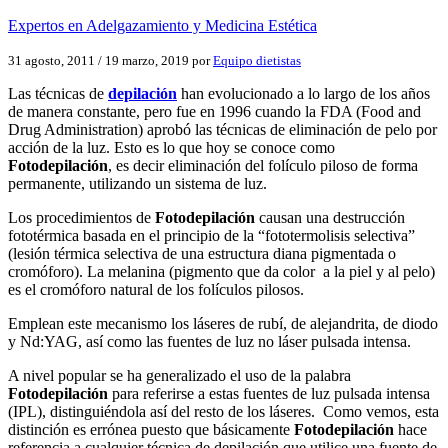
Expertos en Adelgazamiento y Medicina Estética
31 agosto, 2011
/
19 marzo, 2019
por
Equipo dietistas
Las técnicas de
depilación
han evolucionado a lo largo de los años
de manera constante, pero fue en 1996 cuando la FDA (Food and
Drug Administration) aprobó las técnicas de eliminación de pelo por
acción de la luz. Esto es lo que hoy se conoce como
Fotodepilación
, es decir eliminación del folículo piloso de forma
permanente, utilizando un sistema de luz.
Los procedimientos de
Fotodepilación
causan una destrucción
fototérmica basada en el principio de la “fototermolisis selectiva”
(lesión térmica selectiva de una estructura diana pigmentada o
cromóforo). La melanina (pigmento que da color a la piel y al pelo)
es el cromóforo natural de los folículos pilosos.
Emplean este mecanismo los láseres de rubí, de alejandrita, de diodo
y Nd:YAG, así como las fuentes de luz no láser pulsada intensa.
A nivel popular se ha generalizado el uso de la palabra
Fotodepilación
para referirse a estas fuentes de luz pulsada intensa
(IPL), distinguiéndola así del resto de los láseres. Como vemos, esta
distinción es errónea puesto que básicamente
Fotodepilación
hace
referencia a cualquier técnica de depilación que utilice una fuente de