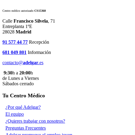
Centro médico autorizado
CS15360
Calle
Francisco Silvela
, 71
Entreplanta 1ºE
28028
Madrid
91 577 44 77
Recepción
681 049 801
Información
contacto@
adelgar
.es
9:30
h a
20:00
h
de Lunes a Viernes
Sábados cerrado
Tu Centro Médico
¿Por qué Adelgar?
El equipo
¿Quieres trabajar con nosotros?
Preguntas Frecuentes
Adelgar promueve el empleo joven