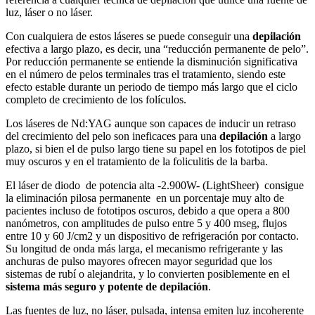
luz, láser o no láser.
Con cualquiera de estos láseres se puede conseguir una
depilación
efectiva a largo plazo, es decir, una “reducción permanente de pelo”.
Por reducción permanente se entiende la disminución significativa
en el número de pelos terminales tras el tratamiento, siendo este
efecto estable durante un periodo de tiempo más largo que el ciclo
completo de crecimiento de los folículos.
Los láseres de Nd:YAG aunque son capaces de inducir un retraso
del crecimiento del pelo son ineficaces para una
depilación
a largo
plazo, si bien el de pulso largo tiene su papel en los fototipos de piel
muy oscuros y en el tratamiento de la foliculitis de la barba.
El láser de diodo de potencia alta -2.900W- (LightSheer) consigue
la eliminación pilosa permanente en un porcentaje muy alto de
pacientes incluso de fototipos oscuros, debido a que opera a 800
nanómetros, con amplitudes de pulso entre 5 y 400 mseg, flujos
entre 10 y 60 J/cm2 y un dispositivo de refrigeración por contacto.
Su longitud de onda más larga, el mecanismo refrigerante y las
anchuras de pulso mayores ofrecen mayor seguridad que los
sistemas de rubí o alejandrita, y lo convierten posiblemente en el
sistema más seguro y potente de depilación
.
Las fuentes de luz, no láser, pulsada, intensa emiten luz incoherente