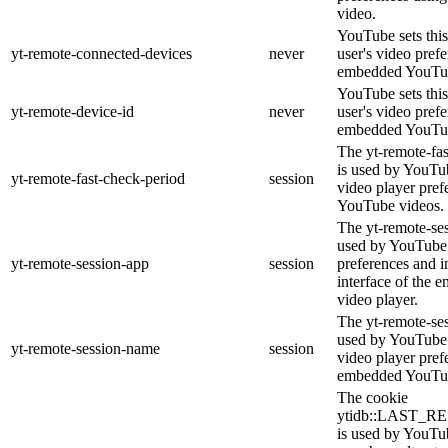
video.
YouTube sets this
yt-remote-connected-devices
never
user's video pref
embedded YouTub
YouTube sets this
yt-remote-device-id
never
user's video pref
embedded YouTub
The yt-remote-fa
is used by YouTub
yt-remote-fast-check-period
session
video player pre
YouTube videos.
The yt-remote-ses
used by YouTube 
yt-remote-session-app
session
preferences and i
interface of the
video player.
The yt-remote-se
used by YouTube t
yt-remote-session-name
session
video player pref
embedded YouTub
The cookie
ytidb::LAST_
is used by YouTube