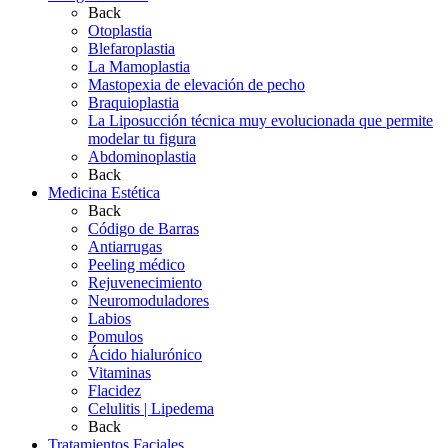
Back
Otoplastia
Blefaroplastia
La Mamoplastia
Mastopexia de elevación de pecho
Braquioplastia
La Liposucción técnica muy evolucionada que permite
modelar tu figura
Abdominoplastia
Back
Medicina Estética
Back
Código de Barras
Antiarrugas
Peeling médico
Rejuvenecimiento
Neuromoduladores
Labios
Pomulos
Ácido hialurónico
Vitaminas
Flacidez
Celulitis | Lipedema
Back
Tratamientos Faciales