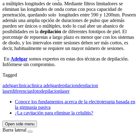
a múltiples longitudes de onda. Mediante filtros limitadores se
eliminan las longitudes de onda cortas con poca capacidad de
penetración, quedando solo longitudes entre 590 y 1200nm. Poseen
además una amplia opción de duraciones de pulso que además
pueden ser únicos o múltiples, todo lo cual abre un abanico de
posibilidades en la
depilación
de diferentes fototipos de piel. El
porcentaje de repuestas a largo plazo es menor que con los sistemas
de diodo, y los intervalos entre sesiones deben ser más cortos, es
decir, habitualmente se requiere un mayor número de sesiones.
En
Adelgar
somos expertos en estas dos técnicas de depilación.
Infórmese sin compromiso.
Tagged
adelgar
clinica
clinica adelgar
depilacion
depilacion
laser
diferencias
fotodepilacion
laser
Conoce los fundamentos acerca de la electroterapia basada en
la gimnasia pasiva
¿La cavitación para eliminar la celulitis?
Open side menu
Barra lateral