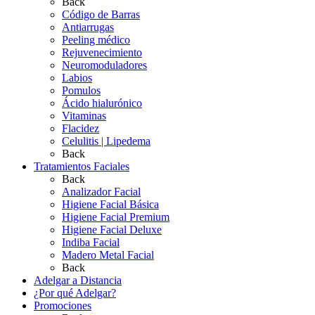
Back
Código de Barras
Antiarrugas
Peeling médico
Rejuvenecimiento
Neuromoduladores
Labios
Pomulos
Ácido hialurónico
Vitaminas
Flacidez
Celulitis | Lipedema
Back
Tratamientos Faciales
Back
Analizador Facial
Higiene Facial Básica
Higiene Facial Premium
Higiene Facial Deluxe
Indiba Facial
Madero Metal Facial
Back
Adelgar a Distancia
¿Por qué Adelgar?
Promociones