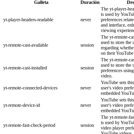
Galleta
Duración
Des
The yt-player-he
is used by YouTub
yt-player-headers-readable
never
preferences relat
and interface, en
viewing experien
The yt-remote-cas
used to store the 
yt-remote-cast-available
session
regarding whether
on their YouTube 
The yt-remote-cas
used to store the 
yt-remote-cast-installed
session
preferences usi
video.
YouTube sets this
yt-remote-connected-devices
never
user's video pref
embedded YouTub
YouTube sets this
yt-remote-device-id
never
user's video pref
embedded YouTub
The yt-remote-fa
is used by YouTub
yt-remote-fast-check-period
session
video player pre
YouTube videos.