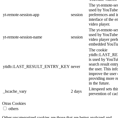
The yt-remote-ses
used by YouTube 
yt-remote-session-app
session
preferences and i
interface of the
video player.
The yt-remote-se
used by YouTube t
yt-remote-session-name
session
video player pref
embedded YouTub
The cookie
ytidb::LAST_
is used by YouTube
search result entr
ytidb::LAST_RESULT_ENTRY_KEY
never
the user. This inf
improve the user
providing more re
in the future.
Litespeed sets thi
_lscache_vary
2 days
prevention of cac
Otras Cookies
others
Other uncategorized cookies are those that are being analyzed and