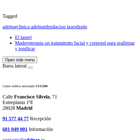
Tagged
adelgar
clinica adelgar
depilacion laser
diodo
El laurel
Maderoterapia un tratamiento facial y corporal para reafirmar
y tonificar
Open side menu
Barra lateral
Centro médico autorizado
CS15360
Calle
Francisco Silvela
, 71
Entreplanta 1ºE
28028
Madrid
91 577 44 77
Recepción
681 049 801
Información
contacto@
adelgar
.es