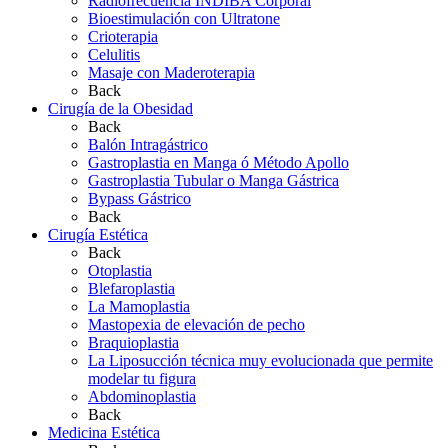
Radiofrecuencia INDIBA Corporal
Bioestimulación con Ultratone
Crioterapia
Celulitis
Masaje con Maderoterapia
Back
Cirugía de la Obesidad
Back
Balón Intragástrico
Gastroplastia en Manga ó Método Apollo
Gastroplastia Tubular o Manga Gástrica
Bypass Gástrico
Back
Cirugía Estética
Back
Otoplastia
Blefaroplastia
La Mamoplastia
Mastopexia de elevación de pecho
Braquioplastia
La Liposucción técnica muy evolucionada que permite
modelar tu figura
Abdominoplastia
Back
Medicina Estética