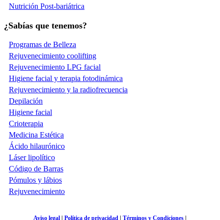
Nutrición Post-bariátrica
¿Sabías que tenemos?
Programas de Belleza
Rejuvenecimiento coolifting
Rejuvenecimiento LPG facial
Higiene facial y terapia fotodinámica
Rejuvenecimiento y la radiofrecuencia
Depilación
Higiene facial
Crioterapia
Medicina Estética
Ácido hilaurónico
Láser lipolítico
Código de Barras
Pómulos y lábios
Rejuvenecimiento
Aviso legal
|
Política de privacidad
|
Términos y Condiciones
|