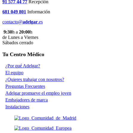
91 577 44 77
Recepción
681 049 801
Información
contacto@
adelgar
.es
9:30
h a
20:00
h
de Lunes a Viernes
Sábados cerrado
Tu Centro Médico
¿Por qué Adelgar?
El equipo
¿Quieres trabajar con nosotros?
Preguntas Frecuentes
Adelgar promueve el empleo joven
Embajadores de marca
Instalaciones