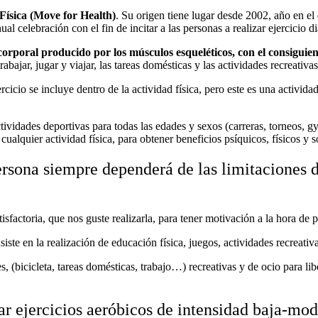
Física (Move for Health)
. Su origen tiene lugar desde 2002, año en e
l celebración con el fin de incitar a las personas a realizar ejercicio 
orporal producido por los músculos esqueléticos, con el consiguie
trabajar, jugar y viajar, las tareas domésticas y las actividades recreativas
cicio se incluye dentro de la actividad física, pero este es una activid
tividades deportivas para todas las edades y sexos (carreras, torneos, 
cualquier actividad física, para obtener beneficios psíquicos, físicos y s
persona siempre dependerá de las limitaciones 
tisfactoria, que nos guste realizarla, para tener motivación a la hora de 
siste en la realización de educación física, juegos, actividades recreativ
les, (bicicleta, tareas domésticas, trabajo…) recreativas y de ocio para l
ar ejercicios aeróbicos de intensidad baja-mo