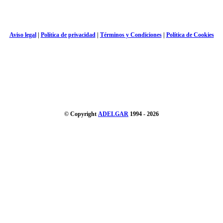
Aviso legal
|
Política de privacidad
|
Términos y Condiciones
|
Política de Cookies
© Copyright
ADELGAR
1994 - 2026