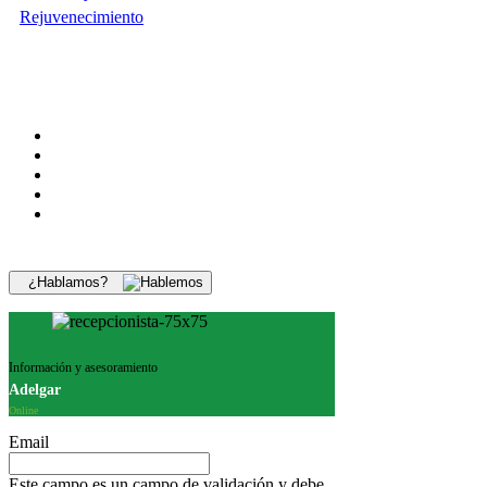
Rejuvenecimiento
¿Hablamos?
Información y asesoramiento
Adelgar
Online
Email
Este campo es un campo de validación y debe