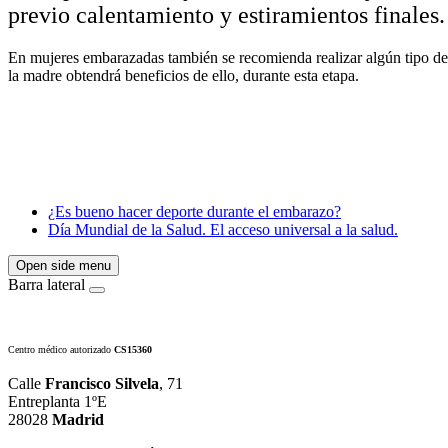
previo calentamiento y estiramientos finales.
En mujeres embarazadas también se recomienda realizar algún tipo de a
la madre obtendrá beneficios de ello, durante esta etapa.
¿Es bueno hacer deporte durante el embarazo?
Día Mundial de la Salud. El acceso universal a la salud.
Open side menu
Barra lateral
Centro médico autorizado
CS15360
Calle
Francisco Silvela
, 71
Entreplanta 1ºE
28028
Madrid