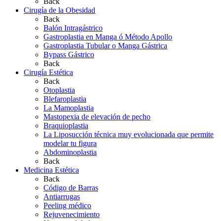
Back
Cirugía de la Obesidad
Back
Balón Intragástrico
Gastroplastia en Manga ó Método Apollo
Gastroplastia Tubular o Manga Gástrica
Bypass Gástrico
Back
Cirugía Estética
Back
Otoplastia
Blefaroplastia
La Mamoplastia
Mastopexia de elevación de pecho
Braquioplastia
La Liposucción técnica muy evolucionada que permite
modelar tu figura
Abdominoplastia
Back
Medicina Estética
Back
Código de Barras
Antiarrugas
Peeling médico
Rejuvenecimiento