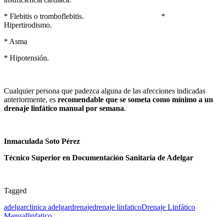
* Flebitis o tromboflebitis. *
Hipertirodismo.
* Asma
* Hipotensión.
Cualquier persona que padezca alguna de las afecciones indicadas
anteriormente, es
recomendable que se someta como mínimo a un
drenaje linfático manual por semana
.
Inmaculada Soto Pérez
Técnico Superior en Documentación Sanitaria de Adelgar
Tagged
adelgar
clinica adelgar
drenaje
drenaje linfatico
Drenaje Linfático
Manual
linfatico