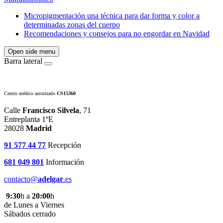
Micropigmentación una técnica para dar forma y color a
determinadas zonas del cuerpo
Recomendaciones y consejos para no engordar en Navidad
Open side menu
Barra lateral
Centro médico autorizado
CS15360
Calle
Francisco Silvela
, 71
Entreplanta 1ºE
28028
Madrid
91 577 44 77
Recepción
681 049 801
Información
contacto@
adelgar
.es
9:30
h a
20:00
h
de Lunes a Viernes
Sábados cerrado