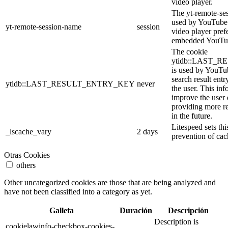
video player.
The yt-remote-se
used by YouTube t
yt-remote-session-name
session
video player pref
embedded YouTub
The cookie
ytidb::LAST_
is used by YouTube
search result entr
ytidb::LAST_RESULT_ENTRY_KEY
never
the user. This inf
improve the user
providing more re
in the future.
Litespeed sets thi
_lscache_vary
2 days
prevention of cac
Otras Cookies
others
Other uncategorized cookies are those that are being analyzed and
have not been classified into a category as yet.
Galleta
Duración
Descripción
Description is
cookielawinfo-checkbox-cookies-