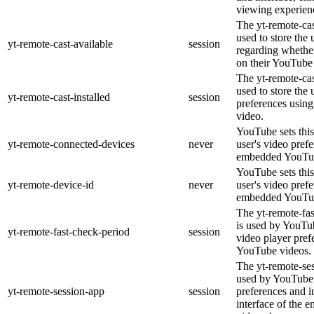
viewing experien
The yt-remote-cas
used to store the 
yt-remote-cast-available
session
regarding whether
on their YouTube 
The yt-remote-cas
used to store the 
yt-remote-cast-installed
session
preferences usi
video.
YouTube sets this
yt-remote-connected-devices
never
user's video pref
embedded YouTub
YouTube sets this
yt-remote-device-id
never
user's video pref
embedded YouTub
The yt-remote-fa
is used by YouTub
yt-remote-fast-check-period
session
video player pre
YouTube videos.
The yt-remote-ses
used by YouTube 
yt-remote-session-app
session
preferences and i
interface of the