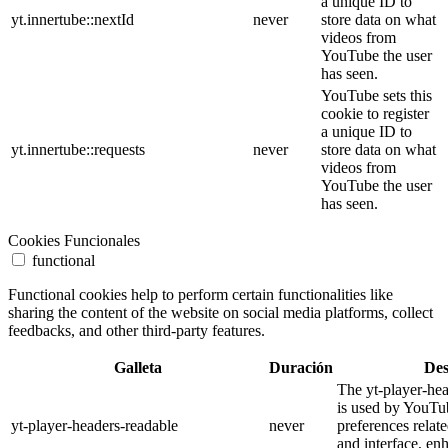
a unique ID to
yt.innertube::nextId
never
store data on what
videos from
YouTube the user
has seen.
YouTube sets this
cookie to register
a unique ID to
yt.innertube::requests
never
store data on what
videos from
YouTube the user
has seen.
Cookies Funcionales
functional
Functional cookies help to perform certain functionalities like
sharing the content of the website on social media platforms, collect
feedbacks, and other third-party features.
Galleta
Duración
Des
The yt-player-he
is used by YouTub
yt-player-headers-readable
never
preferences relat
and interface, en