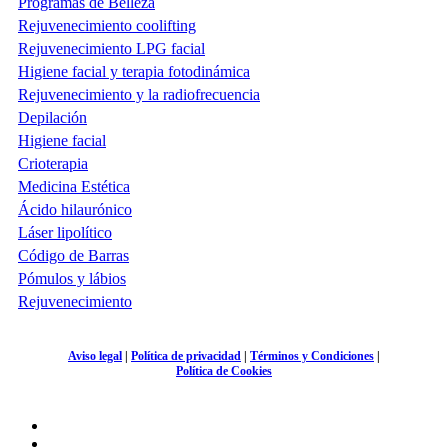
Programas de Belleza
Rejuvenecimiento coolifting
Rejuvenecimiento LPG facial
Higiene facial y terapia fotodinámica
Rejuvenecimiento y la radiofrecuencia
Depilación
Higiene facial
Crioterapia
Medicina Estética
Ácido hilaurónico
Láser lipolítico
Código de Barras
Pómulos y lábios
Rejuvenecimiento
Aviso legal
|
Política de privacidad
|
Términos y Condiciones
|
Política de Cookies