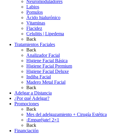
Neuromoduladores
Labios
Pomulos
Ácido hialurónico
Vitaminas
Flacidez
Celulitis | Lipedema
Back
Tratamientos Faciales
Back
Analizador Facial
Higiene Facial Básica
Higiene Facial Premium
Higiene Facial Deluxe
Indiba Facial
Madero Metal Facial
Back
Adelgar a Distancia
¿Por qué Adelgar?
Promociones
Back
Mes del adelgazamiento + Cirugía Estética
¡Emparéjate! 2×1
Back
Financiación