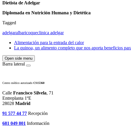
Dietista de Adelgar
Diplomada en Nutrición Humana y Dietética
Tagged
adelgar
albaricoque
clinica adelgar
Alimentación para la entrada del calor
La quinoa, un alimento completo que nos aporta beneficios para
Open side menu
Barra lateral
Centro médico autorizado
CS15360
Calle
Francisco Silvela
, 71
Entreplanta 1ºE
28028
Madrid
91 577 44 77
Recepción
681 049 801
Información