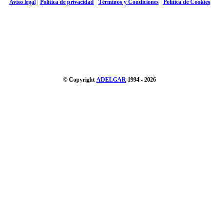
Aviso legal
|
Política de privacidad
|
Términos y Condiciones
|
Política de Cookies
© Copyright
ADELGAR
1994 - 2026