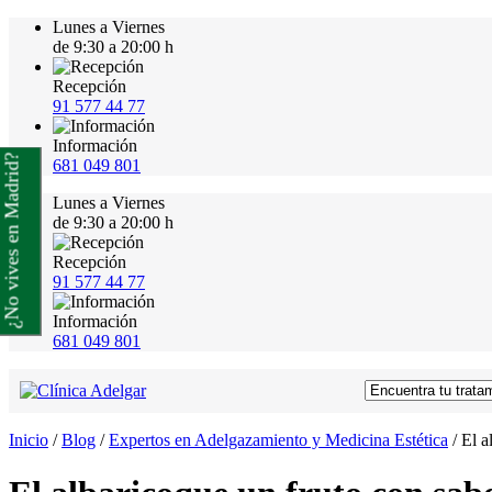
Lunes a Viernes
de 9:30 a 20:00 h
Recepción
91 577 44 77
Información
¿No vives en Madrid?
681 049 801
Lunes a Viernes
de 9:30 a 20:00 h
Recepción
91 577 44 77
Información
681 049 801
Inicio
/
Blog
/
Expertos en Adelgazamiento y Medicina Estética
/
El a