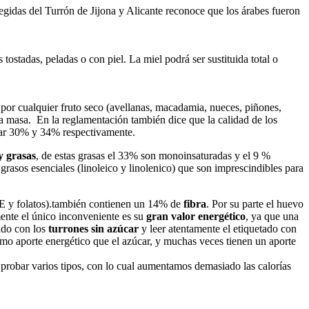
gidas del Turrón de Jijona y Alicante reconoce que los árabes fueron
stadas, peladas o con piel. La miel podrá ser sustituida total o
 por cualquier fruto seco (avellanas, macadamia, nueces, piñones,
 a la masa. En la reglamentación también dice que la calidad de los
ar 30% y 34% respectivamente.
y grasas
, de estas grasas el 33% son monoinsaturadas y el 9 %
grasos esenciales (linoleico y linolenico) que son imprescindibles para
 E y folatos).también contienen un 14% de
fibra
. Por su parte el huevo
mente el único inconveniente es su
gran valor energético
, ya que una
ado con los
turrones sin azúcar
y leer atentamente el etiquetado con
smo aporte energético que el azúcar, y muchas veces tienen un aporte
robar varios tipos, con lo cual aumentamos demasiado las calorías