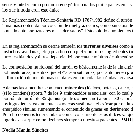
secos y mieles
como producto energético para los participantes en las
los que introdujeron este dulce.
La Reglamentación Técnico-Sanitaria RD 1787/1982 define el turrón
“una masa obtenida por cocción de miel y azucares, con o sin clara de
parcialmente por azucares o sus derivados”. Esto solo lo cumplen los
En la reglamentación se define también los
turrones diversos
como aq
pistachos, avellanas, etc.) pelado o con piel y por otros ingredientes (
turrones blandos y duros depende del porcentaje mínimo de almend
La composición nutricional del turrón es básicamente la de la almendr
poliinsaturadas, mientras que el 4% son saturadas, por tanto tienen gr
la formación de membranas celulares en particular las células nerviosa
Además las almendras contienen
minerales
(fósforo, potasio, calcio, 
(si lo contiene) aporta 7 de los 9 aminoácidos esenciales, con lo cua
porción de turrón de 35 gramos (un trozo mediano) aporta 180 calorí
los ingredientes ya que muchas marcas sustituyen el azúcar por endulz
energético similar, aumentando el contenido de grasas en detrimento d
Por ello debemos tener cuidado con el consumo de estos dulces ya qu
ingeridas, así que como decimos siempre a nuestros pacientes
…!MO
Noelia Martín Sánchez