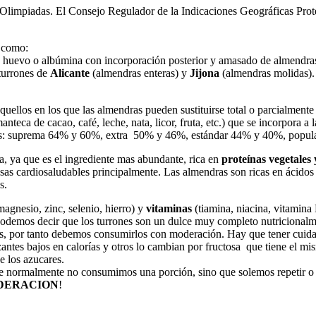
 Olimpiadas. El Consejo Regulador de la Indicaciones Geográficas Prote
 como:
 huevo o albúmina con incorporación posterior y amasado de almendras to
 turrones de
Alicante
(almendras enteras) y
Jijona
(almendras molidas).
uellos en los que las almendras pueden sustituirse total o parcialmente
manteca de cacao, café, leche, nata, licor, fruta, etc.) que se incorpora
ras: suprema 64% y 60%, extra 50% y 46%, estándar 44% y 40%, popul
a, ya que es el ingrediente mas abundante, rica en
proteínas vegetales 
asas cardiosaludables principalmente. Las almendras son ricas en ácidos 
s.
magnesio, zinc, selenio, hierro) y
vitaminas
(tiamina, niacina, vitamina
l podemos decir que los turrones son un dulce muy completo nutricional
as, por tanto debemos consumirlos con moderación. Hay que tener cuid
antes bajos en calorías y otros lo cambian por fructosa que tiene el mi
e los azucares.
e normalmente no consumimos una porción, sino que solemos repetir o p
DERACION
!