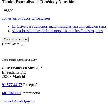
Técnico Especialista en Dietética y Nutrición
Tagged
comer turron
trucos turron
turron
La Clave para aumentar masa muscular una alimentación sana
Alivia los síntomas de la menopausia con los Fitoestrógenos
Open side menu
Barra lateral
Centro médico autorizado
CS15360
Calle
Francisco Silvela
, 71
Entreplanta 1ºE
28028
Madrid
91 577 44 77
Recepción
681 049 801
Información
contacto@
adelgar
.es