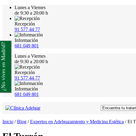
Lunes a Viernes
de 9:30 a 20:00 h
Recepción
91 577 44 77
Información
¿No vives en Madrid?
681 049 801
Lunes a Viernes
de 9:30 a 20:00 h
Recepción
91 577 44 77
Información
681 049 801
Inicio
/
Blog
/
Expertos en Adelgazamiento y Medicina Estética
/
El T