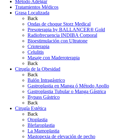
Método Adelgar
Tratamientos Médicos
Grasa Localizada
Back
Ondas de choque Storz Medical
Presoterapia by BALLANCER® Gold
Radiofrecuencia INDIBA Corporal
Bioestimulación con Ultratone
Crioterapia
Celulitis
Masaje con Maderoterapia
Back
Cirugía de la Obesidad
Back
Balón Intragástrico
Gastroplastia en Manga ó Método Apollo
Gastroplastia Tubular o Manga Gástrica
Bypass Gástrico
Back
Cirugía Estética
Back
Otoplastia
Blefaroplastia
La Mamoplastia
Mastopexia de elevación de pecho