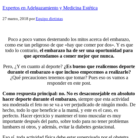
Expertos en Adelgazamiento y Medicina Estética
27 marzo, 2018
por
Equipo dietistas
Poco a poco vamos desterrando los mitos acerca del embarazo,
como ese tan peligroso de que «hay que comer por dos». Y es que
todo lo contrario,
el embarazo ha de ser una oportunidad para
que aprendamos a comer mejor que nunca.
Pero, ¿Y en cuanto al deporte?
¿Es bueno que realicemos deporte
durante el embarazo o que incluso empecemos a realizarlo?
¿Qué precauciones tenemos que tomar? Pues eso os vamos a
responder en este post.
Como respuesta principal: no. No es desaconsejable en absoluto
hacer deporte durante el embarazo,
siempre que esta actividad
sea moderada el feto no se va a ver perjudicado de ningún modo. De
hecho, todo lo que beneficie a la mamá, y este es el caso, es
perfecto. Hacer ejercicio y mantener el tono muscular es muy
importante después del parto, sobre todo para no tener problemas
lumbares ni otros, y además, evitar la diabetes gestacional.
Eso sí, toda actividad física debe estar supervisada por el obstetra,