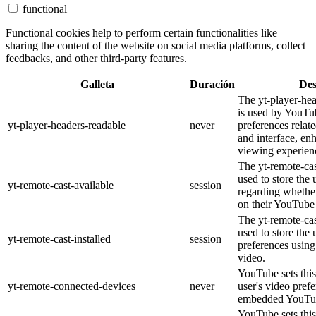
functional
Functional cookies help to perform certain functionalities like
sharing the content of the website on social media platforms, collect
feedbacks, and other third-party features.
Galleta
Duración
Des
The yt-player-he
is used by YouTub
yt-player-headers-readable
never
preferences relat
and interface, en
viewing experien
The yt-remote-cas
used to store the 
yt-remote-cast-available
session
regarding whether
on their YouTube 
The yt-remote-cas
used to store the 
yt-remote-cast-installed
session
preferences usi
video.
YouTube sets this
yt-remote-connected-devices
never
user's video pref
embedded YouTub
YouTube sets this