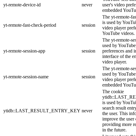
yt-remote-device-id
never
user's video pref
embedded YouTub
The yt-remote-fa
is used by YouTub
yt-remote-fast-check-period
session
video player pre
YouTube videos.
The yt-remote-ses
used by YouTube 
yt-remote-session-app
session
preferences and i
interface of the
video player.
The yt-remote-se
used by YouTube t
yt-remote-session-name
session
video player pref
embedded YouTub
The cookie
ytidb::LAST_
is used by YouTube
search result entr
ytidb::LAST_RESULT_ENTRY_KEY
never
the user. This inf
improve the user
providing more re
in the future.