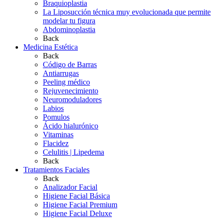
Braquioplastia
La Liposucción técnica muy evolucionada que permite
modelar tu figura
Abdominoplastia
Back
Medicina Estética
Back
Código de Barras
Antiarrugas
Peeling médico
Rejuvenecimiento
Neuromoduladores
Labios
Pomulos
Ácido hialurónico
Vitaminas
Flacidez
Celulitis | Lipedema
Back
Tratamientos Faciales
Back
Analizador Facial
Higiene Facial Básica
Higiene Facial Premium
Higiene Facial Deluxe