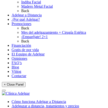
Indiba Facial
Madero Metal Facial
Back
Adelgar a Distancia
¿Por qué Adelgar?
Promociones
Back
Mes del adelgazamiento + Cirugía Estética
¡Emparéjate! 2×1
Back
Financiación
Gratis de por vida
El Equipo de Adelgar
Opiniones
FAQ’s
Blog
Vblog
Contactar
× Close Panel
Cómo funciona Adelgar a Distancia
Adelgazar a distancia, tratamientos y precios