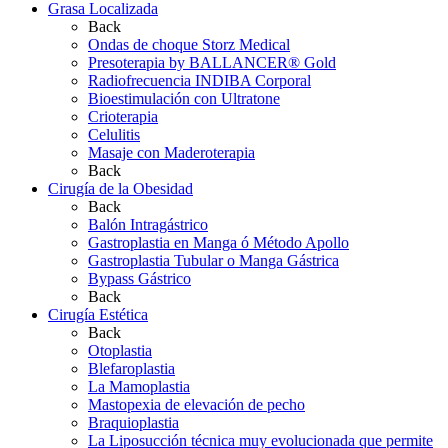
Grasa Localizada
Back
Ondas de choque Storz Medical
Presoterapia by BALLANCER® Gold
Radiofrecuencia INDIBA Corporal
Bioestimulación con Ultratone
Crioterapia
Celulitis
Masaje con Maderoterapia
Back
Cirugía de la Obesidad
Back
Balón Intragástrico
Gastroplastia en Manga ó Método Apollo
Gastroplastia Tubular o Manga Gástrica
Bypass Gástrico
Back
Cirugía Estética
Back
Otoplastia
Blefaroplastia
La Mamoplastia
Mastopexia de elevación de pecho
Braquioplastia
La Liposucción técnica muy evolucionada que permite