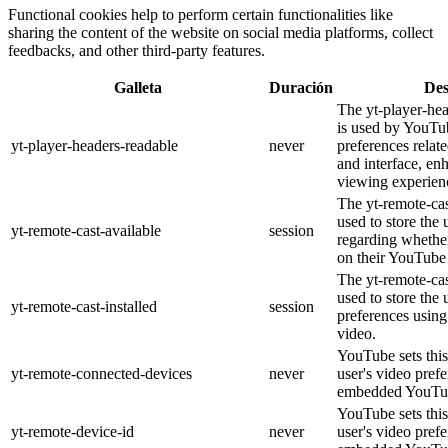
Functional cookies help to perform certain functionalities like
sharing the content of the website on social media platforms, collect
feedbacks, and other third-party features.
Galleta
Duración
Des
The yt-player-he
is used by YouTub
yt-player-headers-readable
never
preferences relat
and interface, en
viewing experien
The yt-remote-cas
used to store the 
yt-remote-cast-available
session
regarding whether
on their YouTube 
The yt-remote-cas
used to store the 
yt-remote-cast-installed
session
preferences usi
video.
YouTube sets this
yt-remote-connected-devices
never
user's video pref
embedded YouTub
YouTube sets this
yt-remote-device-id
never
user's video pref