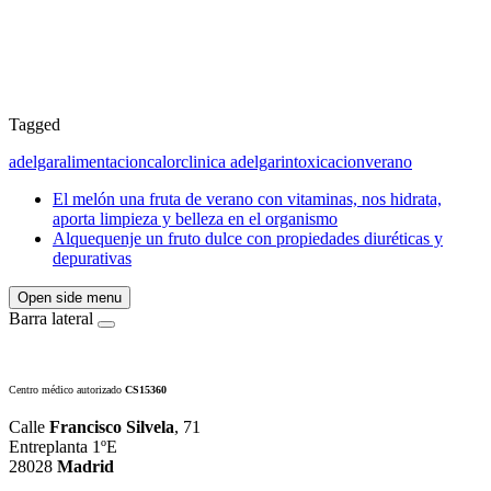
Tagged
adelgar
alimentacion
calor
clinica adelgar
intoxicacion
verano
El melón una fruta de verano con vitaminas, nos hidrata,
aporta limpieza y belleza en el organismo
Alquequenje un fruto dulce con propiedades diuréticas y
depurativas
Open side menu
Barra lateral
Centro médico autorizado
CS15360
Calle
Francisco Silvela
, 71
Entreplanta 1ºE
28028
Madrid