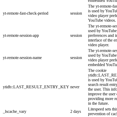
embedded YouTub
The yt-remote-fa
is used by YouTub
yt-remote-fast-check-period
session
video player pre
YouTube videos.
The yt-remote-ses
used by YouTube 
yt-remote-session-app
session
preferences and i
interface of the
video player.
The yt-remote-se
used by YouTube t
yt-remote-session-name
session
video player pref
embedded YouTub
The cookie
ytidb::LAST_
is used by YouTube
search result entr
ytidb::LAST_RESULT_ENTRY_KEY
never
the user. This inf
improve the user
providing more re
in the future.
Litespeed sets thi
_lscache_vary
2 days
prevention of cac