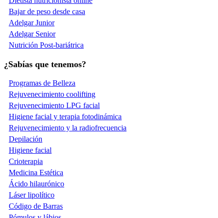
Dietista nutricionista online
Bajar de peso desde casa
Adelgar Junior
Adelgar Senior
Nutrición Post-bariátrica
¿Sabías que tenemos?
Programas de Belleza
Rejuvenecimiento coolifting
Rejuvenecimiento LPG facial
Higiene facial y terapia fotodinámica
Rejuvenecimiento y la radiofrecuencia
Depilación
Higiene facial
Crioterapia
Medicina Estética
Ácido hilaurónico
Láser lipolítico
Código de Barras
Pómulos y lábios