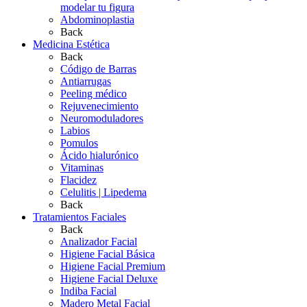
modelar tu figura
Abdominoplastia
Back
Medicina Estética
Back
Código de Barras
Antiarrugas
Peeling médico
Rejuvenecimiento
Neuromoduladores
Labios
Pomulos
Ácido hialurónico
Vitaminas
Flacidez
Celulitis | Lipedema
Back
Tratamientos Faciales
Back
Analizador Facial
Higiene Facial Básica
Higiene Facial Premium
Higiene Facial Deluxe
Indiba Facial
Madero Metal Facial