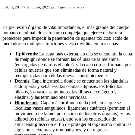
3 abril, 2017
/
16 junio, 2025
por
Equipo dietistas
La piel es un órgano de vital importancia, el más grande del cuerpo
humano o animal, de estructura compleja, que ejerce de barrera
protectora para impedir la penetración de agentes tóxicos; actúa de
mediador en múltiples funciones y está dividida en tres capas:
Epidermis
: La capa más externa, en ella se encuentra la capa
de malpighi donde se forman las células de la melanina
(encargadas de darnos el color), y la capa cornea formada por
células muertas que son eliminadas de forma natural y
reemplazadas por células nuevas constantemente.
Dermis
: Capa intermedia donde se encuentran las glándulas
sudoríparas y sebáceas, las células adiposas, los folículos
pilosos, los vasos sanguíneos, las fibras de colágeno y
elastina, y las terminaciones nerviosas.
Hipodermis
: Capa más profunda de la piel, en la que se
localizan vasos sanguíneos, ligamentos cutáneos (permiten el
movimiento de la piel por encima de los otros órganos), y los
adipocitos (células grasas), que son los encargados de
almacenar grasa con el fin de proteger al organismo contra las
agresiones externas y traumatismos, y de regular la