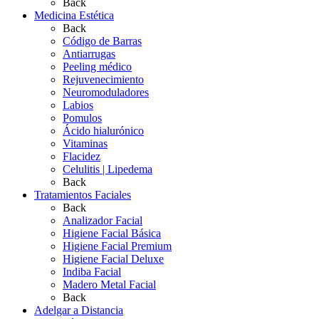
Back
Medicina Estética
Back
Código de Barras
Antiarrugas
Peeling médico
Rejuvenecimiento
Neuromoduladores
Labios
Pomulos
Ácido hialurónico
Vitaminas
Flacidez
Celulitis | Lipedema
Back
Tratamientos Faciales
Back
Analizador Facial
Higiene Facial Básica
Higiene Facial Premium
Higiene Facial Deluxe
Indiba Facial
Madero Metal Facial
Back
Adelgar a Distancia