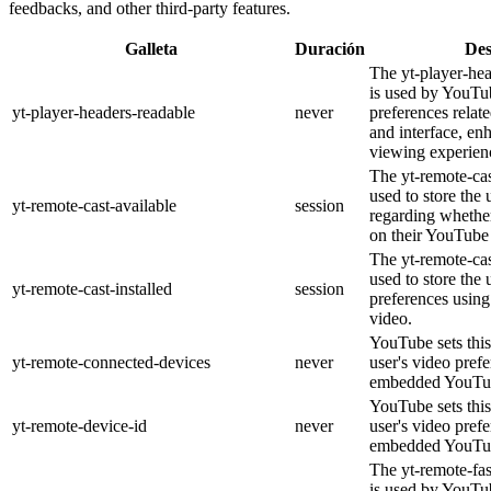
feedbacks, and other third-party features.
Galleta
Duración
Des
The yt-player-he
is used by YouTub
yt-player-headers-readable
never
preferences relat
and interface, en
viewing experien
The yt-remote-cas
used to store the 
yt-remote-cast-available
session
regarding whether
on their YouTube 
The yt-remote-cas
used to store the 
yt-remote-cast-installed
session
preferences usi
video.
YouTube sets this
yt-remote-connected-devices
never
user's video pref
embedded YouTub
YouTube sets this
yt-remote-device-id
never
user's video pref
embedded YouTub
The yt-remote-fa
is used by YouTub