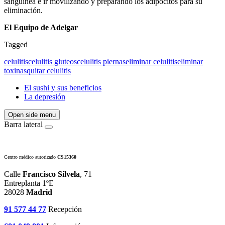
sanguínea e ir movilizando y preparando los adipocitos para su
eliminación.
El Equipo de Adelgar
Tagged
celulitis
celulitis gluteos
celulitis piernas
eliminar celulitis
eliminar
toxinas
quitar celulitis
El sushi y sus beneficios
La depresión
Open side menu
Barra lateral
Centro médico autorizado
CS15360
Calle
Francisco Silvela
, 71
Entreplanta 1ºE
28028
Madrid
91 577 44 77
Recepción