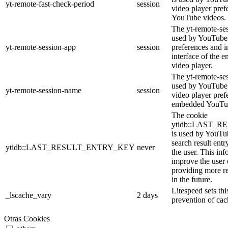
yt-remote-fast-check-period
session
video player pre
YouTube videos.
The yt-remote-ses
used by YouTube 
yt-remote-session-app
session
preferences and i
interface of the
video player.
The yt-remote-se
used by YouTube t
yt-remote-session-name
session
video player pref
embedded YouTub
The cookie
ytidb::LAST_
is used by YouTube
search result entr
ytidb::LAST_RESULT_ENTRY_KEY
never
the user. This inf
improve the user
providing more re
in the future.
Litespeed sets thi
_lscache_vary
2 days
prevention of cac
Otras Cookies