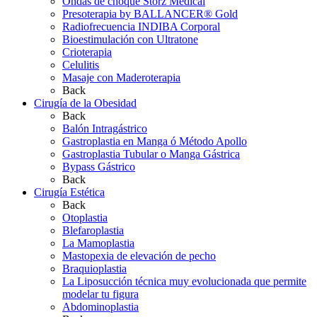
Ondas de choque Storz Medical
Presoterapia by BALLANCER® Gold
Radiofrecuencia INDIBA Corporal
Bioestimulación con Ultratone
Crioterapia
Celulitis
Masaje con Maderoterapia
Back
Cirugía de la Obesidad
Back
Balón Intragástrico
Gastroplastia en Manga ó Método Apollo
Gastroplastia Tubular o Manga Gástrica
Bypass Gástrico
Back
Cirugía Estética
Back
Otoplastia
Blefaroplastia
La Mamoplastia
Mastopexia de elevación de pecho
Braquioplastia
La Liposucción técnica muy evolucionada que permite
modelar tu figura
Abdominoplastia