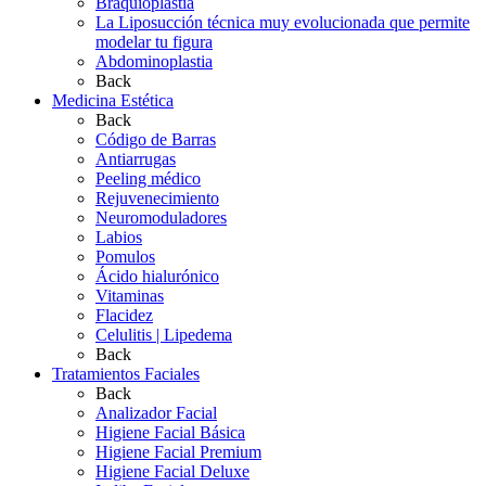
Braquioplastia
La Liposucción técnica muy evolucionada que permite
modelar tu figura
Abdominoplastia
Back
Medicina Estética
Back
Código de Barras
Antiarrugas
Peeling médico
Rejuvenecimiento
Neuromoduladores
Labios
Pomulos
Ácido hialurónico
Vitaminas
Flacidez
Celulitis | Lipedema
Back
Tratamientos Faciales
Back
Analizador Facial
Higiene Facial Básica
Higiene Facial Premium
Higiene Facial Deluxe