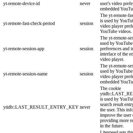
yt-remote-device-id
never
user's video pref
embedded YouTub
The yt-remote-fa
is used by YouTub
yt-remote-fast-check-period
session
video player pre
YouTube videos.
The yt-remote-ses
used by YouTube 
yt-remote-session-app
session
preferences and i
interface of the
video player.
The yt-remote-se
used by YouTube t
yt-remote-session-name
session
video player pref
embedded YouTub
The cookie
ytidb::LAST_
is used by YouTube
search result entr
ytidb::LAST_RESULT_ENTRY_KEY
never
the user. This inf
improve the user
providing more re
in the future.
Litespeed sets thi