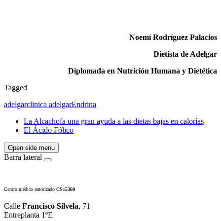
Noemí Rodríguez Palacios
Dietista de Adelgar
Diplomada en Nutrición Humana y Dietética
Tagged
adelgar
clinica adelgar
Endrina
La Alcachofa una gran ayuda a las dietas bajas en calorías
El Ácido Fólico
Open side menu
Barra lateral
Centro médico autorizado
CS15360
Calle
Francisco Silvela
, 71
Entreplanta 1ºE