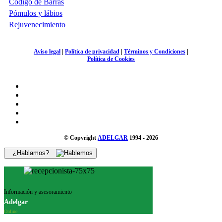
Código de Barras
Pómulos y lábios
Rejuvenecimiento
Aviso legal
|
Política de privacidad
|
Términos y Condiciones
|
Política de Cookies
© Copyright
ADELGAR
1994 - 2026
¿Hablamos?
Información y asesoramiento
Adelgar
Online