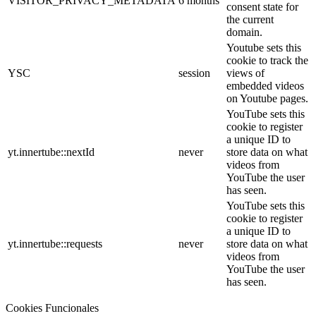
VISITOR_PRIVACY_METADATA
6 months
consent state for
the current
domain.
Youtube sets this
cookie to track the
YSC
session
views of
embedded videos
on Youtube pages.
YouTube sets this
cookie to register
a unique ID to
yt.innertube::nextId
never
store data on what
videos from
YouTube the user
has seen.
YouTube sets this
cookie to register
a unique ID to
yt.innertube::requests
never
store data on what
videos from
YouTube the user
has seen.
Cookies Funcionales