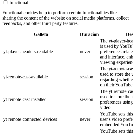
functional
Functional cookies help to perform certain functionalities like
sharing the content of the website on social media platforms, collect
feedbacks, and other third-party features.
Galleta
Duración
Des
The yt-player-he
is used by YouTub
yt-player-headers-readable
never
preferences relat
and interface, en
viewing experien
The yt-remote-cas
used to store the 
yt-remote-cast-available
session
regarding whether
on their YouTube 
The yt-remote-cas
used to store the 
yt-remote-cast-installed
session
preferences usi
video.
YouTube sets this
yt-remote-connected-devices
never
user's video pref
embedded YouTub
YouTube sets this