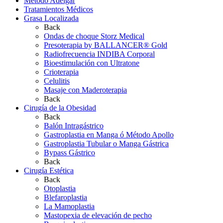
Método Adelgar
Tratamientos Médicos
Grasa Localizada
Back
Ondas de choque Storz Medical
Presoterapia by BALLANCER® Gold
Radiofrecuencia INDIBA Corporal
Bioestimulación con Ultratone
Crioterapia
Celulitis
Masaje con Maderoterapia
Back
Cirugía de la Obesidad
Back
Balón Intragástrico
Gastroplastia en Manga ó Método Apollo
Gastroplastia Tubular o Manga Gástrica
Bypass Gástrico
Back
Cirugía Estética
Back
Otoplastia
Blefaroplastia
La Mamoplastia
Mastopexia de elevación de pecho