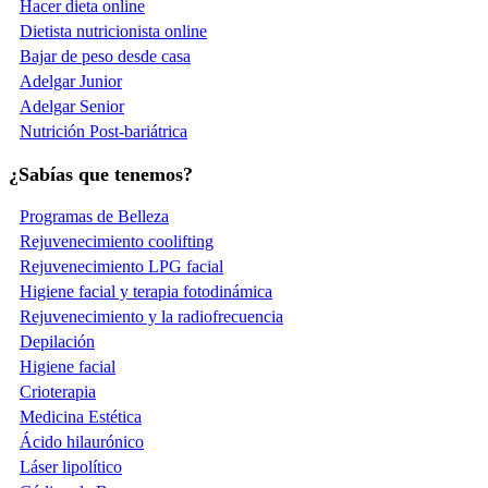
Hacer dieta online
Dietista nutricionista online
Bajar de peso desde casa
Adelgar Junior
Adelgar Senior
Nutrición Post-bariátrica
¿Sabías que tenemos?
Programas de Belleza
Rejuvenecimiento coolifting
Rejuvenecimiento LPG facial
Higiene facial y terapia fotodinámica
Rejuvenecimiento y la radiofrecuencia
Depilación
Higiene facial
Crioterapia
Medicina Estética
Ácido hilaurónico
Láser lipolítico