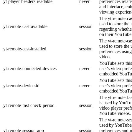
yt-player-headers-readable
never
preferences relat
and interface, en
viewing experien
The yt-remote-cas
used to store the 
yt-remote-cast-available
session
regarding whether
on their YouTube 
The yt-remote-cas
used to store the 
yt-remote-cast-installed
session
preferences usi
video.
YouTube sets this
yt-remote-connected-devices
never
user's video pref
embedded YouTub
YouTube sets this
yt-remote-device-id
never
user's video pref
embedded YouTub
The yt-remote-fa
is used by YouTub
yt-remote-fast-check-period
session
video player pre
YouTube videos.
The yt-remote-ses
used by YouTube 
yt-remote-session-app
session
preferences and i