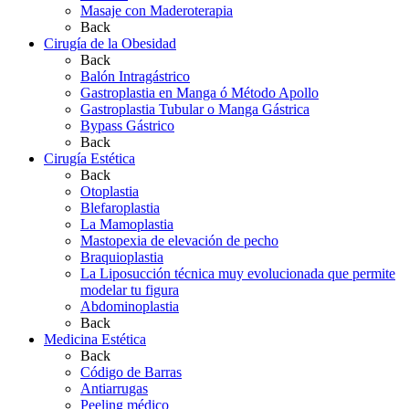
Masaje con Maderoterapia
Back
Cirugía de la Obesidad
Back
Balón Intragástrico
Gastroplastia en Manga ó Método Apollo
Gastroplastia Tubular o Manga Gástrica
Bypass Gástrico
Back
Cirugía Estética
Back
Otoplastia
Blefaroplastia
La Mamoplastia
Mastopexia de elevación de pecho
Braquioplastia
La Liposucción técnica muy evolucionada que permite
modelar tu figura
Abdominoplastia
Back
Medicina Estética
Back
Código de Barras
Antiarrugas
Peeling médico