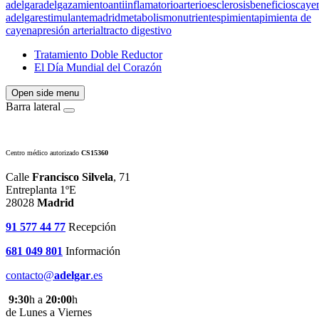
adelgar
adelgazamiento
antiinflamatorio
arterioesclerosis
beneficios
caye
adelgar
estimulante
madrid
metabolismo
nutrientes
pimienta
pimienta de
cayena
presión arterial
tracto digestivo
Tratamiento Doble Reductor
El Día Mundial del Corazón
Open side menu
Barra lateral
Centro médico autorizado
CS15360
Calle
Francisco Silvela
, 71
Entreplanta 1ºE
28028
Madrid
91 577 44 77
Recepción
681 049 801
Información
contacto@
adelgar
.es
9:30
h a
20:00
h
de Lunes a Viernes