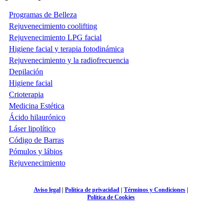
Programas de Belleza
Rejuvenecimiento coolifting
Rejuvenecimiento LPG facial
Higiene facial y terapia fotodinámica
Rejuvenecimiento y la radiofrecuencia
Depilación
Higiene facial
Crioterapia
Medicina Estética
Ácido hilaurónico
Láser lipolítico
Código de Barras
Pómulos y lábios
Rejuvenecimiento
Aviso legal
|
Política de privacidad
|
Términos y Condiciones
|
Política de Cookies