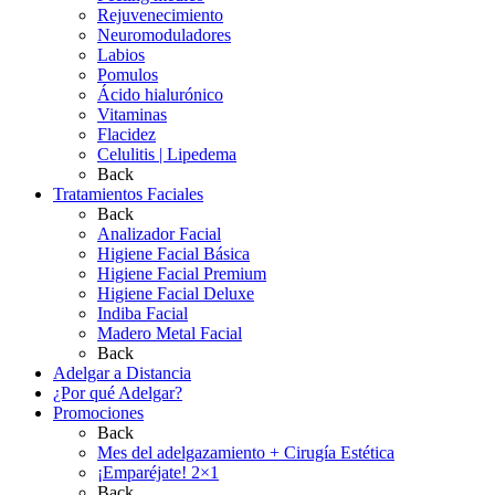
Rejuvenecimiento
Neuromoduladores
Labios
Pomulos
Ácido hialurónico
Vitaminas
Flacidez
Celulitis | Lipedema
Back
Tratamientos Faciales
Back
Analizador Facial
Higiene Facial Básica
Higiene Facial Premium
Higiene Facial Deluxe
Indiba Facial
Madero Metal Facial
Back
Adelgar a Distancia
¿Por qué Adelgar?
Promociones
Back
Mes del adelgazamiento + Cirugía Estética
¡Emparéjate! 2×1
Back