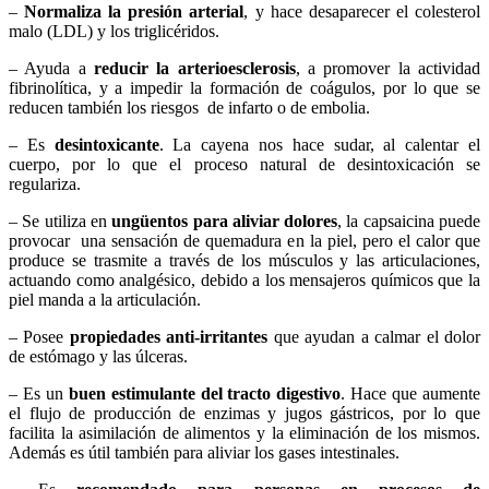
–
Normaliza la presión arterial
, y hace desaparecer el colesterol
malo (LDL) y los triglicéridos.
– Ayuda a
reducir la arterioesclerosis
, a promover la actividad
fibrinolítica, y a impedir la formación de coágulos, por lo que se
reducen también los riesgos de infarto o de embolia.
– Es
desintoxicante
. La cayena nos hace sudar, al calentar el
cuerpo, por lo que el proceso natural de desintoxicación se
regulariza.
– Se utiliza en
ungüentos para aliviar dolores
, la capsaicina puede
provocar una sensación de quemadura en la piel, pero el calor que
produce se trasmite a través de los músculos y las articulaciones,
actuando como analgésico, debido a los mensajeros químicos que la
piel manda a la articulación.
– Posee
propiedades anti-irritantes
que ayudan a calmar el dolor
de estómago y las úlceras.
– Es un
buen estimulante del tracto digestivo
. Hace que aumente
el flujo de producción de enzimas y jugos gástricos, por lo que
facilita la asimilación de alimentos y la eliminación de los mismos.
Además es útil también para aliviar los gases intestinales.