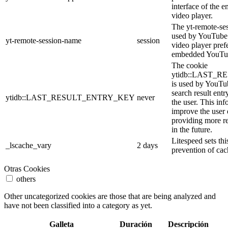
interface of the
video player.
The yt-remote-se
used by YouTube t
yt-remote-session-name
session
video player pref
embedded YouTub
The cookie
ytidb::LAST_
is used by YouTube
search result entr
ytidb::LAST_RESULT_ENTRY_KEY
never
the user. This inf
improve the user
providing more re
in the future.
Litespeed sets thi
_lscache_vary
2 days
prevention of cac
Otras Cookies
others
Other uncategorized cookies are those that are being analyzed and
have not been classified into a category as yet.
Galleta
Duración
Descripción