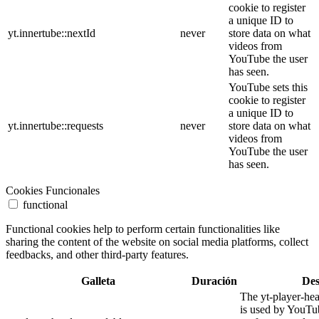
cookie to register
a unique ID to
yt.innertube::nextId
never
store data on what
videos from
YouTube the user
has seen.
YouTube sets this
cookie to register
a unique ID to
yt.innertube::requests
never
store data on what
videos from
YouTube the user
has seen.
Cookies Funcionales
functional
Functional cookies help to perform certain functionalities like
sharing the content of the website on social media platforms, collect
feedbacks, and other third-party features.
Galleta
Duración
Des
The yt-player-he
is used by YouTub