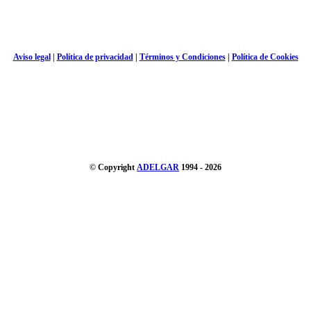
Aviso legal
|
Política de privacidad
|
Términos y Condiciones
|
Política de Cookies
© Copyright
ADELGAR
1994 - 2026