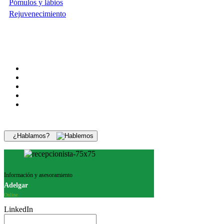
Pómulos y lábios
Rejuvenecimiento
¿Hablamos?
Información y asesoramiento
Adelgar
Online
LinkedIn