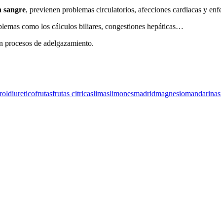
en sangre
, previenen problemas circulatorios, afecciones cardiacas y enf
oblemas como los cálculos biliares, congestiones hepáticas…
n procesos de adelgazamiento.
rol
diuretico
frutas
frutas citricas
limas
limones
madrid
magnesio
mandarinas