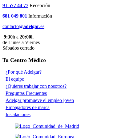
91 577 44 77
Recepción
681 049 801
Información
contacto@
adelgar
.es
9:30
h a
20:00
h
de Lunes a Viernes
Sábados cerrado
Tu Centro Médico
¿Por qué Adelgar?
El equipo
¿Quieres trabajar con nosotros?
Preguntas Frecuentes
Adelgar promueve el empleo joven
Embajadores de marca
Instalaciones