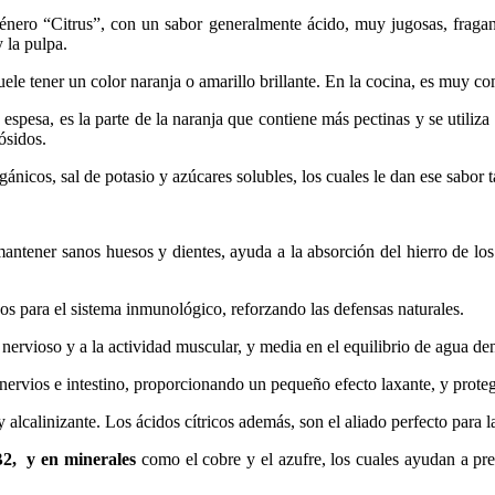
género “Citrus”, con un sabor generalmente ácido, muy jugosas, fragan
y la pulpa.
suele tener un color naranja o amarillo brillante. En la cocina, es muy c
espesa, es la parte de la naranja que contiene más pectinas y se utiliz
ósidos.
gánicos, sal de potasio y azúcares solubles, los cuales le dan ese sabor t
antener sanos huesos y dientes, ayuda a la absorción del hierro de los
os para el sistema inmunológico, reforzando las defensas naturales.
nervioso y a la actividad muscular, y media en el equilibrio de agua dent
ervios e intestino, proporcionando un pequeño efecto laxante, y proteg
 alcalinizante. Los ácidos cítricos además, son el aliado perfecto para l
B2, y en minerales
como el cobre y el azufre, los cuales ayudan a prev