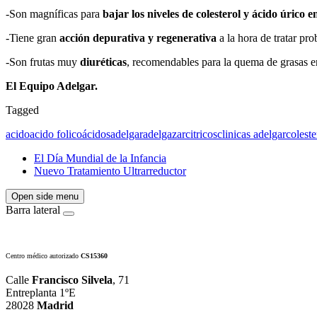
-Son magníficas para
bajar los niveles de colesterol y ácido úrico 
-Tiene gran
acción depurativa y regenerativa
a la hora de tratar pr
-Son frutas muy
diuréticas
, recomendables para la quema de grasas e
El Equipo Adelgar.
Tagged
acido
acido folico
ácidos
adelgar
adelgazar
citricos
clinicas adelgar
coleste
El Día Mundial de la Infancia
Nuevo Tratamiento Ultrarreductor
Open side menu
Barra lateral
Centro médico autorizado
CS15360
Calle
Francisco Silvela
, 71
Entreplanta 1ºE
28028
Madrid