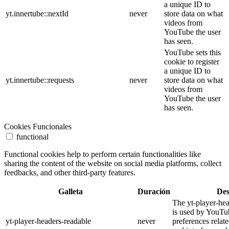
a unique ID to
yt.innertube::nextId
never
store data on what
videos from
YouTube the user
has seen.
YouTube sets this
cookie to register
a unique ID to
yt.innertube::requests
never
store data on what
videos from
YouTube the user
has seen.
Cookies Funcionales
functional
Functional cookies help to perform certain functionalities like
sharing the content of the website on social media platforms, collect
feedbacks, and other third-party features.
Galleta
Duración
Des
The yt-player-he
is used by YouTub
yt-player-headers-readable
never
preferences relat