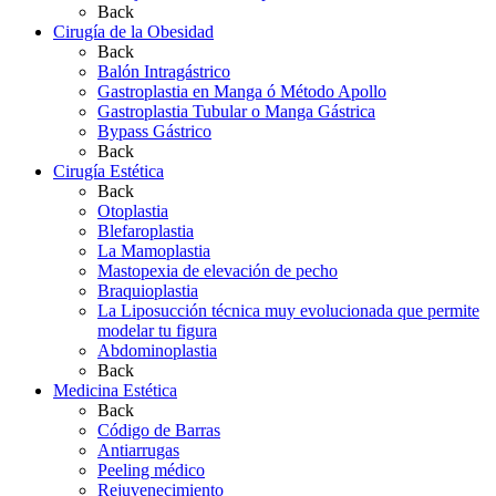
Back
Cirugía de la Obesidad
Back
Balón Intragástrico
Gastroplastia en Manga ó Método Apollo
Gastroplastia Tubular o Manga Gástrica
Bypass Gástrico
Back
Cirugía Estética
Back
Otoplastia
Blefaroplastia
La Mamoplastia
Mastopexia de elevación de pecho
Braquioplastia
La Liposucción técnica muy evolucionada que permite
modelar tu figura
Abdominoplastia
Back
Medicina Estética
Back
Código de Barras
Antiarrugas
Peeling médico
Rejuvenecimiento