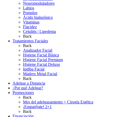
Neuromoduladores
Labios
Pomulos
Ácido hialurónico
Vitaminas
Flacidez
Celulitis | Lipedema
Back
Tratamientos Faciales
Back
Analizador Facial
Higiene Facial Básica
Higiene Facial Premium
Higiene Facial Deluxe
Indiba Facial
Madero Metal Facial
Back
Adelgar a Distancia
¿Por qué Adelgar?
Promociones
Back
Mes del adelgazamiento + Cirugía Estética
¡Emparéjate! 2×1
Back
Financiación