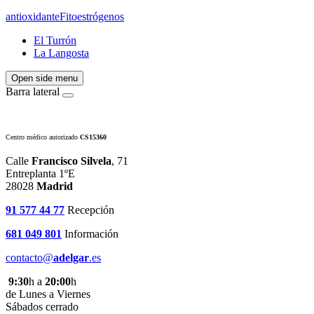
antioxidante
Fitoestrógenos
El Turrón
La Langosta
Open side menu
Barra lateral
Centro médico autorizado
CS15360
Calle
Francisco Silvela
, 71
Entreplanta 1ºE
28028
Madrid
91 577 44 77
Recepción
681 049 801
Información
contacto@
adelgar
.es
9:30
h a
20:00
h
de Lunes a Viernes
Sábados cerrado