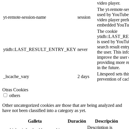
video player.
The yt-remote-se
used by YouTube t
yt-remote-session-name
session
video player pref
embedded YouTub
The cookie
ytidb::LAST_
is used by YouTube
search result entr
ytidb::LAST_RESULT_ENTRY_KEY
never
the user. This inf
improve the user
providing more re
in the future.
Litespeed sets thi
_lscache_vary
2 days
prevention of cac
Otras Cookies
others
Other uncategorized cookies are those that are being analyzed and
have not been classified into a category as yet.
Galleta
Duración
Descripción
Description is