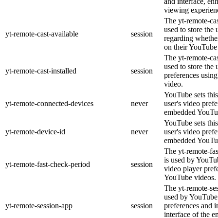
and interface, en
viewing experien
The yt-remote-cas
used to store the 
yt-remote-cast-available
session
regarding whether
on their YouTube 
The yt-remote-cas
used to store the 
yt-remote-cast-installed
session
preferences usi
video.
YouTube sets this
yt-remote-connected-devices
never
user's video pref
embedded YouTub
YouTube sets this
yt-remote-device-id
never
user's video pref
embedded YouTub
The yt-remote-fa
is used by YouTub
yt-remote-fast-check-period
session
video player pre
YouTube videos.
The yt-remote-ses
used by YouTube 
yt-remote-session-app
session
preferences and i
interface of the