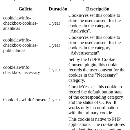
Galleta
Duración
Descripción
CookieYes set this cookie to
cookielawinfo-
store the user consent for the
checkbox-cookies-
1 year
cookies in the category
analiticas
"Analytics".
CookieYes set this cookie to
cookielawinfo-
store the user consent for the
checkbox-cookies-
1 year
cookies in the category
publicitarias
"Advertisement".
Set by the GDPR Cookie
Consent plugin, this cookie
cookielawinfo-
1 year
records the user consent for the
checkbox-necessary
cookies in the "Necessary"
category.
CookieYes sets this cookie to
record the default button state
of the corresponding category
CookieLawInfoConsent
1 year
and the status of CCPA. It
works only in coordination
with the primary cookie.
This cookie is native to PHP
applications. The cookie stores
and identifies a user's unique