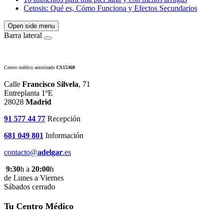
Cetosis: Qué es, Cómo Funciona y Efectos Secundarios
Open side menu
Barra lateral
Centro médico autorizado
CS15360
Calle
Francisco Silvela
, 71
Entreplanta 1ºE
28028
Madrid
91 577 44 77
Recepción
681 049 801
Información
contacto@
adelgar
.es
9:30
h a
20:00
h
de Lunes a Viernes
Sábados cerrado
Tu Centro Médico