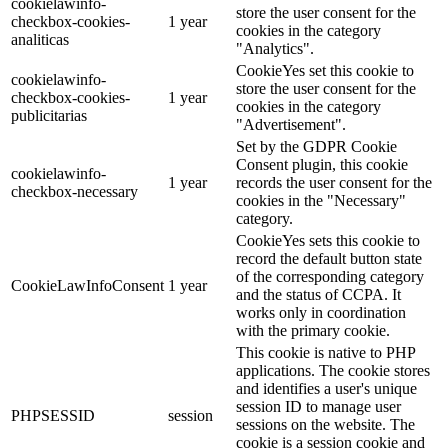
cookielawinfo-
store the user consent for the
checkbox-cookies-
1 year
cookies in the category
analiticas
"Analytics".
CookieYes set this cookie to
cookielawinfo-
store the user consent for the
checkbox-cookies-
1 year
cookies in the category
publicitarias
"Advertisement".
Set by the GDPR Cookie
Consent plugin, this cookie
cookielawinfo-
1 year
records the user consent for the
checkbox-necessary
cookies in the "Necessary"
category.
CookieYes sets this cookie to
record the default button state
of the corresponding category
CookieLawInfoConsent
1 year
and the status of CCPA. It
works only in coordination
with the primary cookie.
This cookie is native to PHP
applications. The cookie stores
and identifies a user's unique
session ID to manage user
PHPSESSID
session
sessions on the website. The
cookie is a session cookie and