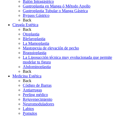
Balón Intragástrico
Gastroplastia en Manga ó Método Apollo
Gastroplastia Tubular o Manga Gástrica
Bypass Gástrico
Back
Cirugía Estética
Back
Otoplastia
Blefaroplastia
La Mamoplastia
Mastopexia de elevación de pecho
Braquioplastia
La Liposucción técnica muy evolucionada que permite
modelar tu figura
Abdominoplastia
Back
Medicina Estética
Back
Código de Barras
Antiarrugas
Peeling médico
Rejuvenecimiento
Neuromoduladores
Labios
Pomulos