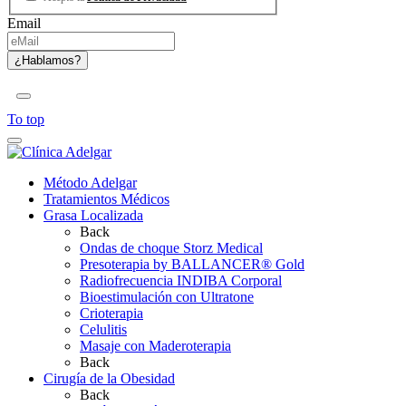
Email
To top
Método Adelgar
Tratamientos Médicos
Grasa Localizada
Back
Ondas de choque Storz Medical
Presoterapia by BALLANCER® Gold
Radiofrecuencia INDIBA Corporal
Bioestimulación con Ultratone
Crioterapia
Celulitis
Masaje con Maderoterapia
Back
Cirugía de la Obesidad
Back