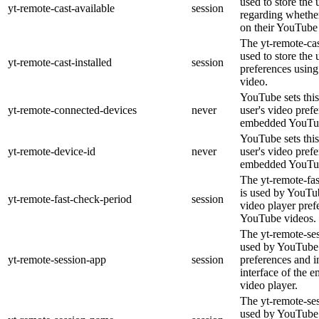
used to store the 
yt-remote-cast-available
session
regarding whether
on their YouTube 
The yt-remote-cas
used to store the 
yt-remote-cast-installed
session
preferences usi
video.
YouTube sets this
yt-remote-connected-devices
never
user's video pref
embedded YouTub
YouTube sets this
yt-remote-device-id
never
user's video pref
embedded YouTub
The yt-remote-fa
is used by YouTub
yt-remote-fast-check-period
session
video player pre
YouTube videos.
The yt-remote-ses
used by YouTube 
yt-remote-session-app
session
preferences and i
interface of the
video player.
The yt-remote-se
used by YouTube t