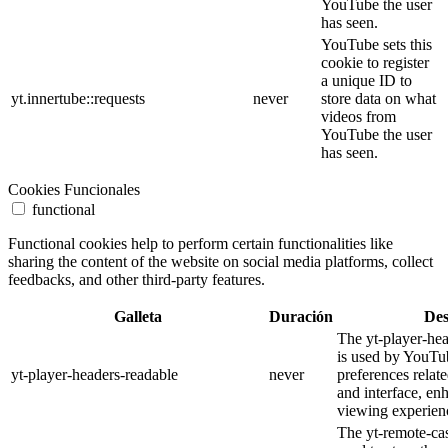
YouTube the user
has seen.
YouTube sets this
cookie to register
a unique ID to
yt.innertube::requests
never
store data on what
videos from
YouTube the user
has seen.
Cookies Funcionales
functional
Functional cookies help to perform certain functionalities like
sharing the content of the website on social media platforms, collect
feedbacks, and other third-party features.
Galleta
Duración
Des
The yt-player-he
is used by YouTub
yt-player-headers-readable
never
preferences relat
and interface, en
viewing experien
The yt-remote-cas