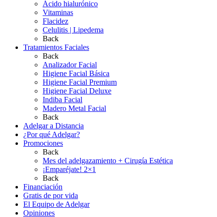
Ácido hialurónico
Vitaminas
Flacidez
Celulitis | Lipedema
Back
Tratamientos Faciales
Back
Analizador Facial
Higiene Facial Básica
Higiene Facial Premium
Higiene Facial Deluxe
Indiba Facial
Madero Metal Facial
Back
Adelgar a Distancia
¿Por qué Adelgar?
Promociones
Back
Mes del adelgazamiento + Cirugía Estética
¡Emparéjate! 2×1
Back
Financiación
Gratis de por vida
El Equipo de Adelgar
Opiniones