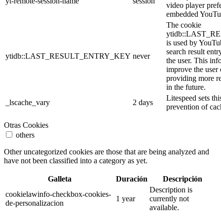
yt-remote-session-name
session
video player pref
embedded YouTub
The cookie
ytidb::LAST_
is used by YouTube
search result entr
ytidb::LAST_RESULT_ENTRY_KEY
never
the user. This inf
improve the user
providing more re
in the future.
Litespeed sets thi
_lscache_vary
2 days
prevention of cac
Otras Cookies
others
Other uncategorized cookies are those that are being analyzed and
have not been classified into a category as yet.
Galleta
Duración
Descripción
Description is
cookielawinfo-checkbox-cookies-
1 year
currently not
de-personalizacion
available.