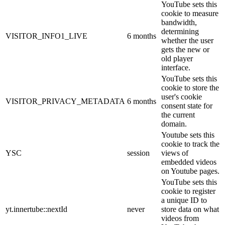
YouTube sets this
cookie to measure
bandwidth,
determining
VISITOR_INFO1_LIVE
6 months
whether the user
gets the new or
old player
interface.
YouTube sets this
cookie to store the
user's cookie
VISITOR_PRIVACY_METADATA
6 months
consent state for
the current
domain.
Youtube sets this
cookie to track the
YSC
session
views of
embedded videos
on Youtube pages.
YouTube sets this
cookie to register
a unique ID to
yt.innertube::nextId
never
store data on what
videos from