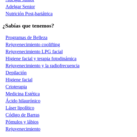
Adelgar Senior
Nutrición Post-bariátrica
¿Sabías que tenemos?
Programas de Belleza
Rejuvenecimiento coolifting
Rejuvenecimiento LPG facial
Higiene facial y terapia fotodinámica
Rejuvenecimiento y la radiofrecuencia
Depilación
Higiene facial
Crioterapia
Medicina Estética
Ácido hilaurónico
Láser lipolítico
Código de Barras
Pómulos y lábios
Rejuvenecimiento