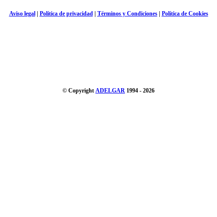
Aviso legal
|
Política de privacidad
|
Términos y Condiciones
|
Política de Cookies
© Copyright
ADELGAR
1994 - 2026