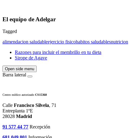
El equipo de Adelgar
Tagged
alimendacion saludable
ejercicio fisico
habitos saludables
nutricion
Razones para incluir el membrillo en tu dieta
Sirope de Agave
Open side menu
Barra lateral
Centro médico autorizado
CS15360
Calle
Francisco Silvela
, 71
Entreplanta 1ºE
28028
Madrid
91 577 44 77
Recepción
681 049 801
Información