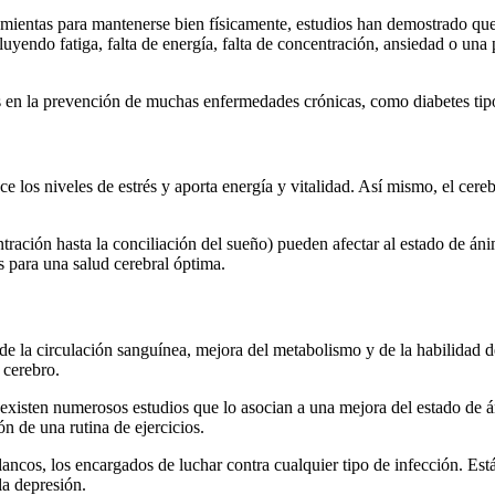
amientas para mantenerse bien físicamente, estudios han demostrado que
luyendo fatiga, falta de energía, falta de concentración, ansiedad o un
es en la prevención de muchas enfermedades crónicas, como diabetes tip
 los niveles de estrés y aporta energía y vitalidad. Así mismo, el cere
ración hasta la conciliación del sueño) pueden afectar al estado de ánim
s para una salud cerebral óptima.
de la circulación sanguínea, mejora del metabolismo y de la habilidad d
 cerebro.
, y existen numerosos estudios que lo asocian a una mejora del estado d
n de una rutina de ejercicios.
ancos, los encargados de luchar contra cualquier tipo de infección. Está
a depresión.