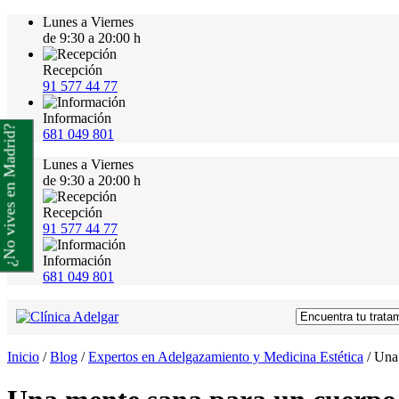
Lunes a Viernes
de 9:30 a 20:00 h
Recepción
91 577 44 77
Información
¿No vives en Madrid?
681 049 801
Lunes a Viernes
de 9:30 a 20:00 h
Recepción
91 577 44 77
Información
681 049 801
Inicio
/
Blog
/
Expertos en Adelgazamiento y Medicina Estética
/
Una 