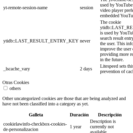
used by YouTube t
yt-remote-session-name
session
video player pref
embedded YouTub
The cookie
ytidb::LAST_
is used by YouTube
search result entr
ytidb::LAST_RESULT_ENTRY_KEY
never
the user. This inf
improve the user
providing more re
in the future.
Litespeed sets thi
_lscache_vary
2 days
prevention of cac
Otras Cookies
others
Other uncategorized cookies are those that are being analyzed and
have not been classified into a category as yet.
Galleta
Duración
Descripción
Description is
cookielawinfo-checkbox-cookies-
1 year
currently not
de-personalizacion
available.