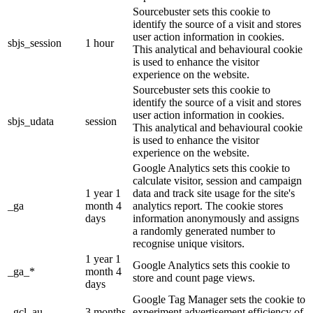
Sourcebuster sets this cookie to
identify the source of a visit and stores
user action information in cookies.
sbjs_session
1 hour
This analytical and behavioural cookie
is used to enhance the visitor
experience on the website.
Sourcebuster sets this cookie to
identify the source of a visit and stores
user action information in cookies.
sbjs_udata
session
This analytical and behavioural cookie
is used to enhance the visitor
experience on the website.
Google Analytics sets this cookie to
calculate visitor, session and campaign
1 year 1
data and track site usage for the site's
_ga
month 4
analytics report. The cookie stores
days
information anonymously and assigns
a randomly generated number to
recognise unique visitors.
1 year 1
Google Analytics sets this cookie to
_ga_*
month 4
store and count page views.
days
Google Tag Manager sets the cookie to
_gcl_au
3 months
experiment advertisement efficiency of