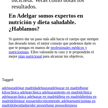
resultados.
En Adelgar somos expertos en
nutrición y dieta saludable.
¿Hablamos?
Si quieres dar un paso más allá hacia el cuerpo que siempre
has deseado tener, el mejor consejo que podemos darte es
que te pongas en manos de
profesionales médicos y
nutricionistas
. Ellos valorarán tu caso y te propondrán el
mejor
plan nutricional
para alcanzar tus objetivos.
Tagged
adelgar
adelgar madrid
adelgazar
adelgazar en madrid
bajar
kilos
clinica adelgar
clínica adelgazamiento en madrid
clínica
adelgazar
clinica adelgazar en madrid
dieta en madrid
dietista en
madrid
eliminar grasa
endocrino
metodo adelgar
nutricionista en
madrid
obesidad
perder peso
rebajar peso
sobrepeso