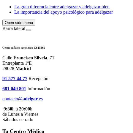
La gran diferencia entre adelgazar y adelgazar bien
La importancia del apoyo psicológico para adelgazar
Open side menu
Barra lateral
Centro médico autorizado
CS15360
Calle
Francisco Silvela
, 71
Entreplanta 1ºE
28028
Madrid
91 577 44 77
Recepción
681 049 801
Información
contacto@
adelgar
.es
9:30
h a
20:00
h
de Lunes a Viernes
Sábados cerrado
Tu Centro Médico