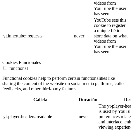
videos from
YouTube the user
has seen.
YouTube sets this
cookie to register
a unique ID to
yt.innertube::requests
never
store data on what
videos from
YouTube the user
has seen.
Cookies Funcionales
functional
Functional cookies help to perform certain functionalities like
sharing the content of the website on social media platforms, collect
feedbacks, and other third-party features.
Galleta
Duración
Des
The yt-player-he
is used by YouTub
yt-player-headers-readable
never
preferences relat
and interface, en
viewing experien