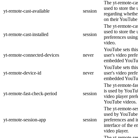
The yt-remote-cas
used to store the 
yt-remote-cast-available
session
regarding whether
on their YouTube 
The yt-remote-cas
used to store the 
yt-remote-cast-installed
session
preferences usi
video.
YouTube sets this
yt-remote-connected-devices
never
user's video pref
embedded YouTub
YouTube sets this
yt-remote-device-id
never
user's video pref
embedded YouTub
The yt-remote-fa
is used by YouTub
yt-remote-fast-check-period
session
video player pre
YouTube videos.
The yt-remote-ses
used by YouTube 
yt-remote-session-app
session
preferences and i
interface of the
video player.
The yt-remote-se