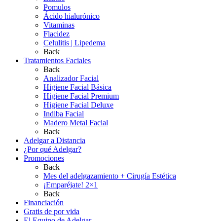
Pomulos
Ácido hialurónico
Vitaminas
Flacidez
Celulitis | Lipedema
Back
Tratamientos Faciales
Back
Analizador Facial
Higiene Facial Básica
Higiene Facial Premium
Higiene Facial Deluxe
Indiba Facial
Madero Metal Facial
Back
Adelgar a Distancia
¿Por qué Adelgar?
Promociones
Back
Mes del adelgazamiento + Cirugía Estética
¡Emparéjate! 2×1
Back
Financiación
Gratis de por vida
El Equipo de Adelgar