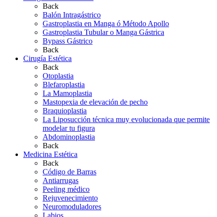
Back
Balón Intragástrico
Gastroplastia en Manga ó Método Apollo
Gastroplastia Tubular o Manga Gástrica
Bypass Gástrico
Back
Cirugía Estética
Back
Otoplastia
Blefaroplastia
La Mamoplastia
Mastopexia de elevación de pecho
Braquioplastia
La Liposucción técnica muy evolucionada que permite
modelar tu figura
Abdominoplastia
Back
Medicina Estética
Back
Código de Barras
Antiarrugas
Peeling médico
Rejuvenecimiento
Neuromoduladores
Labios