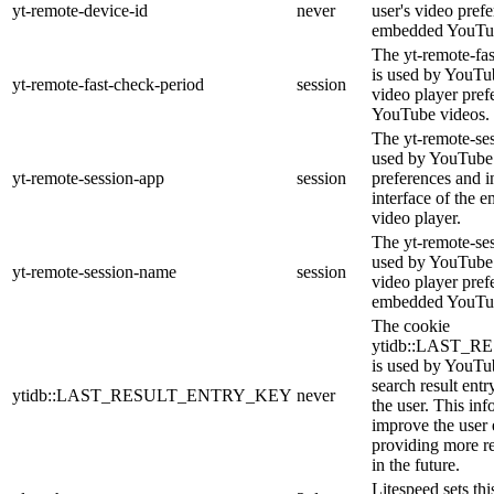
yt-remote-device-id
never
user's video pref
embedded YouTub
The yt-remote-fa
is used by YouTub
yt-remote-fast-check-period
session
video player pre
YouTube videos.
The yt-remote-ses
used by YouTube 
yt-remote-session-app
session
preferences and i
interface of the
video player.
The yt-remote-se
used by YouTube t
yt-remote-session-name
session
video player pref
embedded YouTub
The cookie
ytidb::LAST_
is used by YouTube
search result entr
ytidb::LAST_RESULT_ENTRY_KEY
never
the user. This inf
improve the user
providing more re
in the future.
Litespeed sets thi