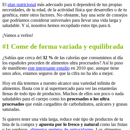
El
plan nutricional
más adecuado para ti dependerá de tus propias
necesidades, de tu edad, de la actividad física que desarrolles o de tu
genética, entre otros factores. No obstante, hay una serie de consejos
que podríamos considerar universales para llevar una vida larga y
saludable. Y sí, nosotros hemos recopilado estos tips para ti.
¡Vamos a verlos!
#1 Come de forma variada y equilibrada
¿Sabías que cerca del
32 %
de las calorías que consumimos al día
los españoles proceden de alimentos ultra procesados? Así lo puso
de manifiesto
este interesante estudio
en 2010 que, aunque tiene
unos años, estamos seguros de que la cifra no ha ido a mejor.
Hoy en día tenemos a nuestro alcance una variedad infinita de
alimentos. Basta con ir al supermercado para ver las estanterías
llenas de todo tipo de productos. Muchos de ellos son poco o nada
saludables para el cuerpo como los
procesados o los ultra
procesados
que están cargaditos de carbohidratos, azúcares y grasas
saturadas.
Si quieres tener una vida larga, reduce este tipo de productos de tu
lista de la compra y
apuesta por lo fresco y natural
como las frutas
y las verduras,
alimentos repletos de antioxidantes
. Los alimentos