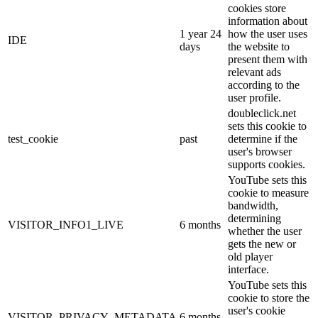
cookies store
information about
1 year 24
how the user uses
IDE
days
the website to
present them with
relevant ads
according to the
user profile.
doubleclick.net
sets this cookie to
test_cookie
past
determine if the
user's browser
supports cookies.
YouTube sets this
cookie to measure
bandwidth,
determining
VISITOR_INFO1_LIVE
6 months
whether the user
gets the new or
old player
interface.
YouTube sets this
cookie to store the
user's cookie
VISITOR_PRIVACY_METADATA
6 months