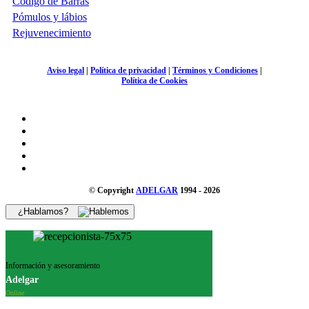
Código de Barras
Pómulos y lábios
Rejuvenecimiento
Aviso legal
|
Política de privacidad
|
Términos y Condiciones
|
Política de Cookies
© Copyright
ADELGAR
1994 - 2026
¿Hablamos?
Información y asesoramiento
Adelgar
Online