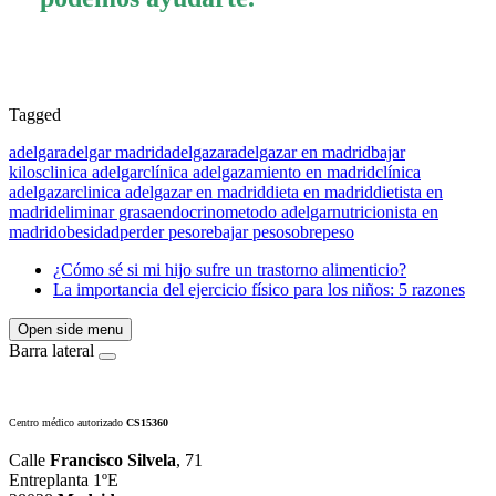
Tagged
adelgar
adelgar madrid
adelgazar
adelgazar en madrid
bajar
kilos
clinica adelgar
clínica adelgazamiento en madrid
clínica
adelgazar
clinica adelgazar en madrid
dieta en madrid
dietista en
madrid
eliminar grasa
endocrino
metodo adelgar
nutricionista en
madrid
obesidad
perder peso
rebajar peso
sobrepeso
¿Cómo sé si mi hijo sufre un trastorno alimenticio?
La importancia del ejercicio físico para los niños: 5 razones
Open side menu
Barra lateral
Centro médico autorizado
CS15360
Calle
Francisco Silvela
, 71
Entreplanta 1ºE