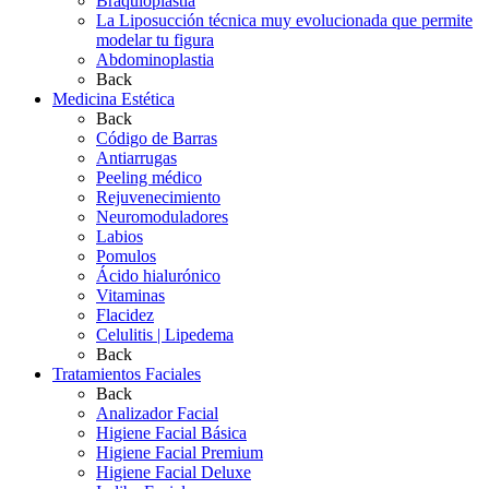
Braquioplastia
La Liposucción técnica muy evolucionada que permite
modelar tu figura
Abdominoplastia
Back
Medicina Estética
Back
Código de Barras
Antiarrugas
Peeling médico
Rejuvenecimiento
Neuromoduladores
Labios
Pomulos
Ácido hialurónico
Vitaminas
Flacidez
Celulitis | Lipedema
Back
Tratamientos Faciales
Back
Analizador Facial
Higiene Facial Básica
Higiene Facial Premium
Higiene Facial Deluxe