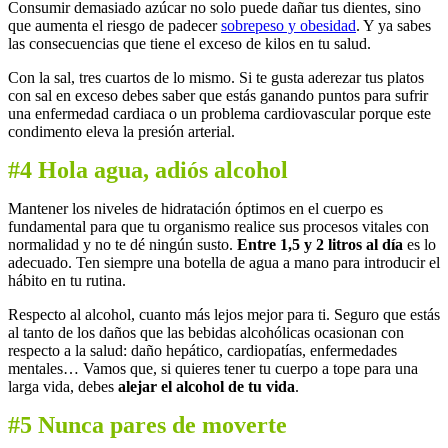
Consumir demasiado azúcar no solo puede dañar tus dientes, sino
que aumenta el riesgo de padecer
sobrepeso y obesidad
. Y ya sabes
las consecuencias que tiene el exceso de kilos en tu salud.
Con la sal, tres cuartos de lo mismo. Si te gusta aderezar tus platos
con sal en exceso debes saber que estás ganando puntos para sufrir
una enfermedad cardiaca o un problema cardiovascular porque este
condimento eleva la presión arterial.
#4 Hola agua, adiós alcohol
Mantener los niveles de hidratación óptimos en el cuerpo es
fundamental para que tu organismo realice sus procesos vitales con
normalidad y no te dé ningún susto.
Entre 1,5 y 2 litros al día
es lo
adecuado. Ten siempre una botella de agua a mano para introducir el
hábito en tu rutina.
Respecto al alcohol, cuanto más lejos mejor para ti. Seguro que estás
al tanto de los daños que las bebidas alcohólicas ocasionan con
respecto a la salud: daño hepático, cardiopatías, enfermedades
mentales… Vamos que, si quieres tener tu cuerpo a tope para una
larga vida, debes
alejar el alcohol de tu vida
.
#5 Nunca pares de moverte