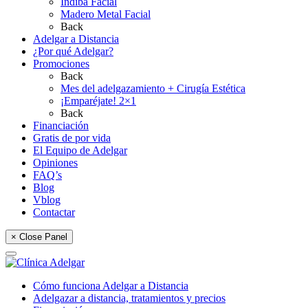
Indiba Facial
Madero Metal Facial
Back
Adelgar a Distancia
¿Por qué Adelgar?
Promociones
Back
Mes del adelgazamiento + Cirugía Estética
¡Emparéjate! 2×1
Back
Financiación
Gratis de por vida
El Equipo de Adelgar
Opiniones
FAQ’s
Blog
Vblog
Contactar
× Close Panel
Cómo funciona Adelgar a Distancia
Adelgazar a distancia, tratamientos y precios