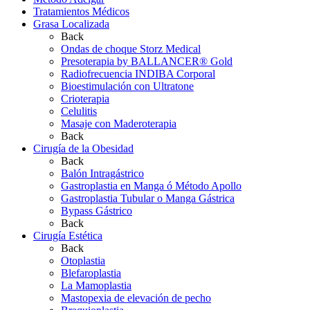
Tratamientos Médicos
Grasa Localizada
Back
Ondas de choque Storz Medical
Presoterapia by BALLANCER® Gold
Radiofrecuencia INDIBA Corporal
Bioestimulación con Ultratone
Crioterapia
Celulitis
Masaje con Maderoterapia
Back
Cirugía de la Obesidad
Back
Balón Intragástrico
Gastroplastia en Manga ó Método Apollo
Gastroplastia Tubular o Manga Gástrica
Bypass Gástrico
Back
Cirugía Estética
Back
Otoplastia
Blefaroplastia
La Mamoplastia
Mastopexia de elevación de pecho