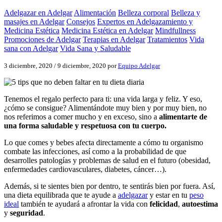
Adelgazar en Adelgar
Alimentación
Belleza corporal
Belleza y
masajes en Adelgar
Consejos
Expertos en Adelgazamiento y
Medicina Estética
Medicina Estética en Adelgar
Mindfullness
Promociones de Adelgar
Terapias en Adelgar
Tratamientos
Vida
sana con Adelgar
Vida Sana y Saludable
3 diciembre, 2020
/
9 diciembre, 2020
por
Equipo Adelgar
Tenemos el regalo perfecto para ti: una vida larga y feliz. Y eso,
¿cómo se consigue? Alimentándote muy bien y por muy bien, no
nos referimos a comer mucho y en exceso, sino a
alimentarte de
una forma saludable y respetuosa con tu cuerpo.
Lo que comes y bebes afecta directamente a cómo tu organismo
combate las infecciones, así como a la probabilidad de que
desarrolles patologías y problemas de salud en el futuro (obesidad,
enfermedades cardiovasculares, diabetes, cáncer…).
Además, si te sientes bien por dentro, te sentirás bien por fuera. Así,
una dieta equilibrada que te ayude a
adelgazar
y estar en tu
peso
ideal
también te ayudará a afrontar la vida con
felicidad
,
autoestima
y
seguridad
.