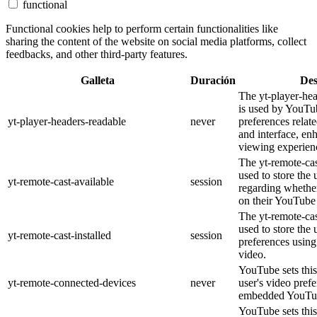
functional
Functional cookies help to perform certain functionalities like
sharing the content of the website on social media platforms, collect
feedbacks, and other third-party features.
Galleta
Duración
Des
The yt-player-he
is used by YouTub
yt-player-headers-readable
never
preferences relat
and interface, en
viewing experien
The yt-remote-cas
used to store the 
yt-remote-cast-available
session
regarding whether
on their YouTube 
The yt-remote-cas
used to store the 
yt-remote-cast-installed
session
preferences usi
video.
YouTube sets this
yt-remote-connected-devices
never
user's video pref
embedded YouTub
YouTube sets this