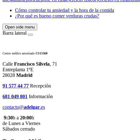
Cómo controlar tu ansiedad y la hora de la comida
¿Por qué es bueno comer verduras crudas?
Open side menu
Barra lateral
Centro médico autorizado
CS15360
Calle
Francisco Silvela
, 71
Entreplanta 1ºE
28028
Madrid
91 577 44 77
Recepción
681 049 801
Información
contacto@
adelgar
.es
9:30
h a
20:00
h
de Lunes a Viernes
Sábados cerrado