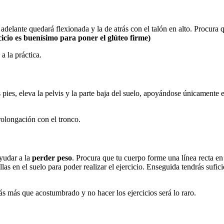
adelante quedará flexionada y la de atrás con el talón en alto. Procura que
cicio es buenísimo para poner el glúteo firme)
a la práctica.
ies, eleva la pelvis y la parte baja del suelo, apoyándose únicamente en
prolongación con el tronco.
ayudar a la
perder peso
. Procura que tu cuerpo forme una línea recta en 
llas en el suelo para poder realizar el ejercicio. Enseguida tendrás sufi
s más que acostumbrado y no hacer los ejercicios será lo raro.