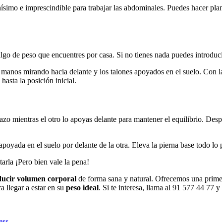
enísimo e imprescindible para trabajar las abdominales. Puedes hacer pla
lgo de peso que encuentres por casa. Si no tienes nada puedes introduci
as manos mirando hacia delante y los talones apoyados en el suelo. Con 
asta la posición inicial.
 mientras el otro lo apoyas delante para mantener el equilibrio. Despué
poyada en el suelo por delante de la otra. Eleva la pierna base todo lo p
tarla ¡Pero bien vale la pena!
ducir
volumen corporal
de forma sana y natural. Ofrecemos una primera
 llegar a estar en su
peso ideal
. Si te interesa, llama al 91 577 44 77 
ess