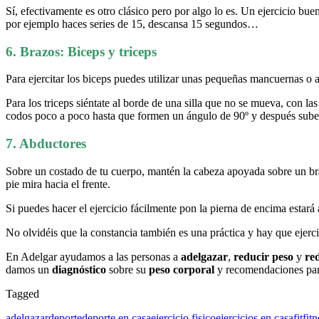
Sí, efectivamente es otro clásico pero por algo lo es. Un ejercicio bu
por ejemplo haces series de 15, descansa 15 segundos…
6. Brazos: Biceps y triceps
Para ejercitar los biceps puedes utilizar unas pequeñas mancuernas o a
Para los triceps siéntate al borde de una silla que no se mueva, con l
codos poco a poco hasta que formen un ángulo de 90º y después sube h
7. Abductores
Sobre un costado de tu cuerpo, mantén la cabeza apoyada sobre un brazo
pie mira hacia el frente.
Si puedes hacer el ejercicio fácilmente pon la pierna de encima estará a
No olvidéis que la constancia también es una práctica y hay que ejerci
En Adelgar ayudamos a las personas a
adelgazar
,
reducir peso
y
re
damos un
diagnóstico
sobre su
peso corporal
y recomendaciones para
Tagged
adelgazar
deporte
deporte en casa
ejercicio fisico
ejercicios en casa
fit
fitn