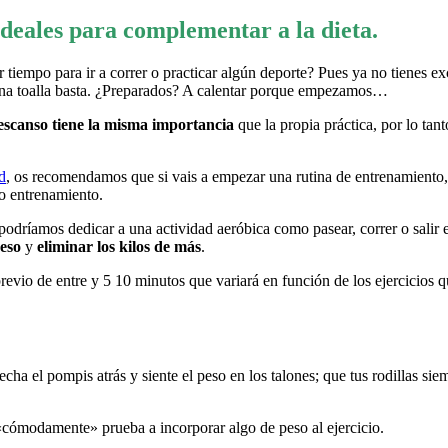
 ideales para complementar a la dieta.
r tiempo para ir a correr o practicar algún deporte? Pues ya no tienes 
on una toalla basta. ¿Preparados? A calentar porque empezamos…
descanso tiene la misma importancia
que la propia práctica, por lo ta
d
, os recomendamos que si vais a empezar una rutina de entrenamiento, o
ho entrenamiento.
podríamos dedicar a una actividad aeróbica como pasear, correr o salir 
eso
y
eliminar los kilos de más
.
revio de entre y 5 10 minutos que variará en función de los ejercicios
echa el pompis atrás y siente el peso en los talones; que tus rodillas si
 «cómodamente» prueba a incorporar algo de peso al ejercicio.