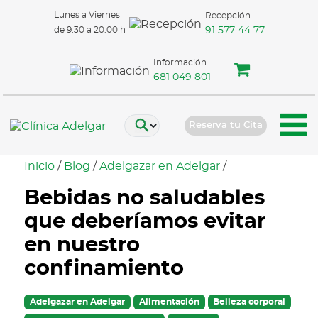
Lunes a Viernes
Recepción
91 577 44 77
de 9:30 a 20:00 h
Información
681 049 801
Reserva tu Cita
Inicio
/
Blog
/
Adelgazar en Adelgar
/
Bebidas no saludables
que deberíamos evitar
en nuestro
confinamiento
Adelgazar en Adelgar
Alimentación
Belleza corporal