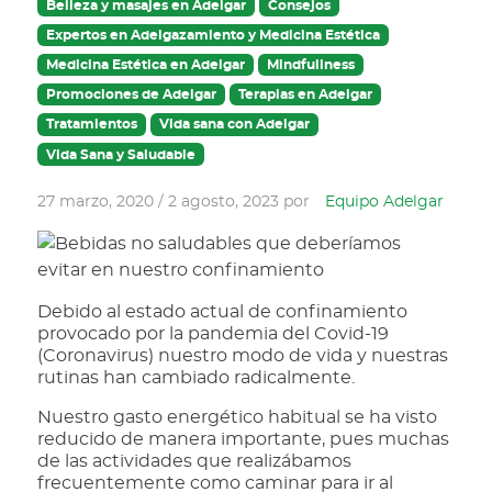
Belleza y masajes en Adelgar
Consejos
Expertos en Adelgazamiento y Medicina Estética
Medicina Estética en Adelgar
Mindfullness
Promociones de Adelgar
Terapias en Adelgar
Tratamientos
Vida sana con Adelgar
Vida Sana y Saludable
27 marzo, 2020
/
2 agosto, 2023
por
Equipo Adelgar
Debido al estado actual de confinamiento
provocado por la pandemia del Covid-19
(Coronavirus) nuestro modo de vida y nuestras
rutinas han cambiado radicalmente.
Nuestro gasto energético habitual se ha visto
reducido de manera importante, pues muchas
de las actividades que realizábamos
frecuentemente como caminar para ir al