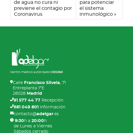
de agua no cura ni
para potenciar
previene el contagio por
el sistema
Coronavirus
inmunológico
Centro médico autorizado
CS15360
Calle
Francisco Silvela
, 71
Entreplanta 1ºE
28028
Madrid
91 577 44 77
Recepción
681 049 801
Información
contacto@
adelgar
.es
9:30
h a
20:00
h
de Lunes a Viernes
Sábados cerrado