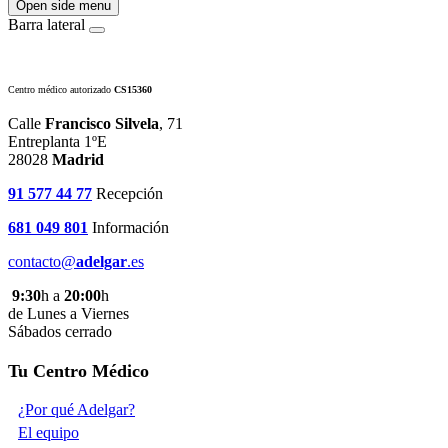
Open side menu
Barra lateral
Centro médico autorizado
CS15360
Calle
Francisco Silvela
, 71
Entreplanta 1ºE
28028
Madrid
91 577 44 77
Recepción
681 049 801
Información
contacto@
adelgar
.es
9:30
h a
20:00
h
de Lunes a Viernes
Sábados cerrado
Tu Centro Médico
¿Por qué Adelgar?
El equipo