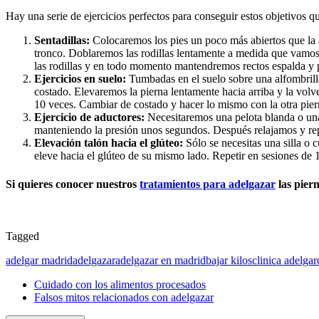
Hay una serie de ejercicios perfectos para conseguir estos objetivos q
Sentadillas
:
Colocaremos los pies un poco más abiertos que la 
tronco. Doblaremos las rodillas lentamente a medida que vamo
las rodillas y en todo momento mantendremos rectos espalda y p
Ejercicios en suelo
:
Tumbadas en el suelo sobre una alfombrilla
costado. Elevaremos la pierna lentamente hacia arriba y la vol
10 veces. Cambiar de costado y hacer lo mismo con la otra pier
Ejercicio de aductores:
Necesitaremos una pelota blanda o una m
manteniendo la presión unos segundos. Después relajamos y repe
Elevación talón hacia el glúteo
:
Sólo se necesitas una silla o 
eleve hacia el glúteo de su mismo lado. Repetir en sesiones de
Si quieres conocer nuestros
tratamientos para
adelgazar
las piern
Tagged
adelgar madrid
adelgazar
adelgazar en madrid
bajar kilos
clinica adelgar
Cuidado con los alimentos procesados
Falsos mitos relacionados con adelgazar