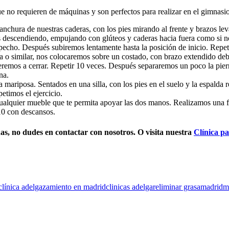
ue no requieren de máquinas y son perfectos para realizar en el gimnasio
anchura de nuestras caderas, con los pies mirando al frente y brazos l
s descendiendo, empujando con glúteos y caderas hacia fuera como si n
echo. Después subiremos lentamente hasta la posición de inicio. Repet
 o similar, nos colocaremos sobre un costado, con brazo extendido debaj
veremos a cerrar. Repetir 10 veces. Después separaremos un poco la pier
na.
ariposa. Sentados en una silla, con los pies en el suelo y la espalda r
timos el ejercicio.
cualquier mueble que te permita apoyar las dos manos. Realizamos una fle
 10 con descansos.
as, no dudes en contactar con nosotros. O visita nuestra
Clínica p
clínica adelgazamiento en madrid
clinicas adelgar
eliminar grasa
madrid
m