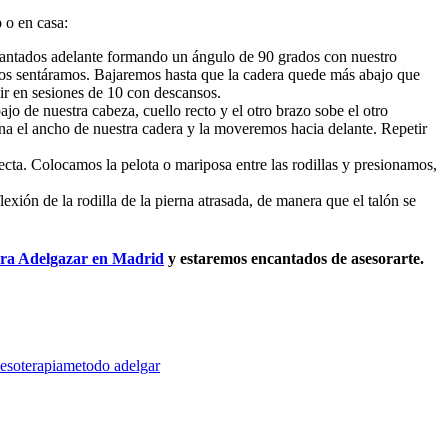
 o en casa:
evantados adelante formando un ángulo de 90 grados con nuestro
os sentáramos. Bajaremos hasta que la cadera quede más abajo que
ir en sesiones de 10 con descansos.
o de nuestra cabeza, cuello recto y el otro brazo sobe el otro
na el ancho de nuestra cadera y la moveremos hacia delante. Repetir
ecta. Colocamos la pelota o mariposa entre las rodillas y presionamos,
xión de la rodilla de la pierna atrasada, de manera que el talón se
ara Adelgazar en Madrid
y estaremos encantados de asesorarte.
esoterapia
metodo adelgar