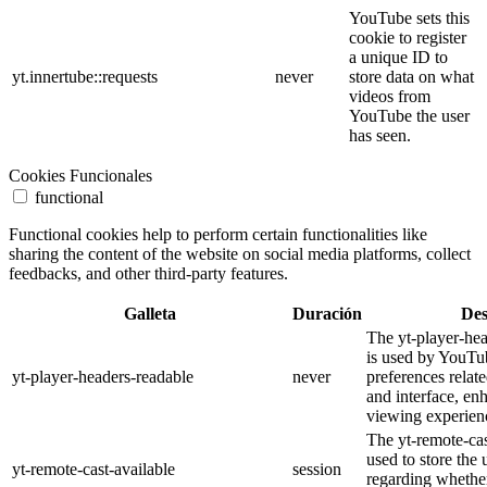
YouTube sets this
cookie to register
a unique ID to
yt.innertube::requests
never
store data on what
videos from
YouTube the user
has seen.
Cookies Funcionales
functional
Functional cookies help to perform certain functionalities like
sharing the content of the website on social media platforms, collect
feedbacks, and other third-party features.
Galleta
Duración
Des
The yt-player-he
is used by YouTub
yt-player-headers-readable
never
preferences relat
and interface, en
viewing experien
The yt-remote-cas
used to store the 
yt-remote-cast-available
session
regarding whether