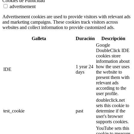
Cookies de Publicidad
advertisement
Advertisement cookies are used to provide visitors with relevant ads
and marketing campaigns. These cookies track visitors across
websites and collect information to provide customized ads.
Galleta
Duración
Descripción
Google
DoubleClick IDE
cookies store
information about
1 year 24
how the user uses
IDE
days
the website to
present them with
relevant ads
according to the
user profile.
doubleclick.net
sets this cookie to
test_cookie
past
determine if the
user's browser
supports cookies.
YouTube sets this
cookie to measure