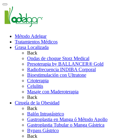
Método Adelgar
Tratamientos Médicos
Grasa Localizada
Back
Ondas de choque Storz Medical
Presoterapia by BALLANCER® Gold
Radiofrecuencia INDIBA Corporal
Bioestimulación con Ultratone
Crioterapia
Celulitis
Masaje con Maderoterapia
Back
Cirugía de la Obesidad
Back
Balón Intragástrico
Gastroplastia en Manga ó Método Apollo
Gastroplastia Tubular o Manga Gástrica
Bypass Gástrico
Back