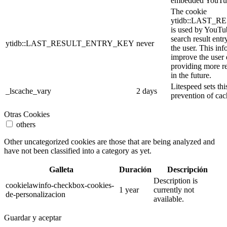
embedded YouTub
The cookie
ytidb::LAST_
is used by YouTube
search result entr
ytidb::LAST_RESULT_ENTRY_KEY
never
the user. This inf
improve the user
providing more re
in the future.
Litespeed sets thi
_lscache_vary
2 days
prevention of cac
Otras Cookies
others
Other uncategorized cookies are those that are being analyzed and
have not been classified into a category as yet.
Galleta
Duración
Descripción
Description is
cookielawinfo-checkbox-cookies-
1 year
currently not
de-personalizacion
available.
Guardar y aceptar