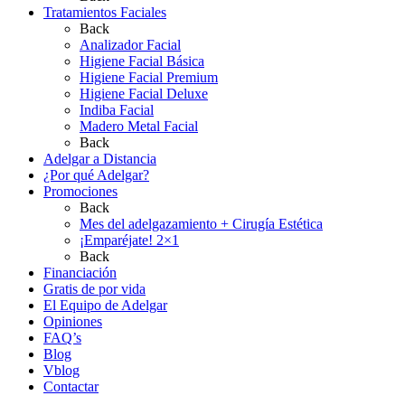
Tratamientos Faciales
Back
Analizador Facial
Higiene Facial Básica
Higiene Facial Premium
Higiene Facial Deluxe
Indiba Facial
Madero Metal Facial
Back
Adelgar a Distancia
¿Por qué Adelgar?
Promociones
Back
Mes del adelgazamiento + Cirugía Estética
¡Emparéjate! 2×1
Back
Financiación
Gratis de por vida
El Equipo de Adelgar
Opiniones
FAQ’s
Blog
Vblog
Contactar