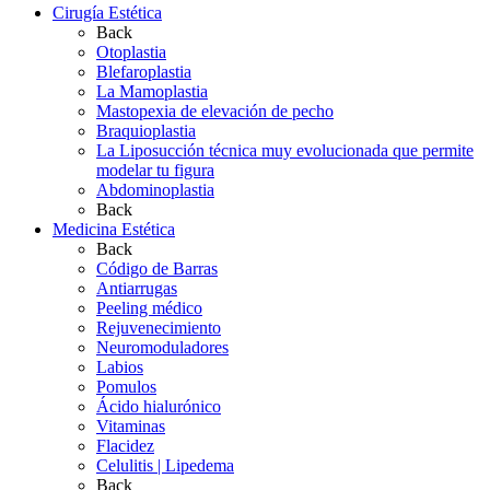
Cirugía Estética
Back
Otoplastia
Blefaroplastia
La Mamoplastia
Mastopexia de elevación de pecho
Braquioplastia
La Liposucción técnica muy evolucionada que permite
modelar tu figura
Abdominoplastia
Back
Medicina Estética
Back
Código de Barras
Antiarrugas
Peeling médico
Rejuvenecimiento
Neuromoduladores
Labios
Pomulos
Ácido hialurónico
Vitaminas
Flacidez
Celulitis | Lipedema
Back