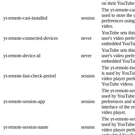
on their YouTube 
The yt-remote-cas
used to store the 
yt-remote-cast-installed
session
preferences usi
video.
YouTube sets this
yt-remote-connected-devices
never
user's video pref
embedded YouTub
YouTube sets this
yt-remote-device-id
never
user's video pref
embedded YouTub
The yt-remote-fa
is used by YouTub
yt-remote-fast-check-period
session
video player pre
YouTube videos.
The yt-remote-ses
used by YouTube 
yt-remote-session-app
session
preferences and i
interface of the
video player.
The yt-remote-se
used by YouTube t
yt-remote-session-name
session
video player pref