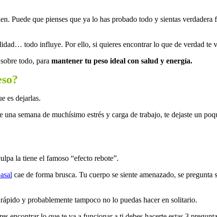
ien. Puede que pienses que ya lo has probado todo y sientas verdadera f
idad… todo influye. Por ello, si quieres encontrar lo que de verdad te v
 sobre todo, para
mantener tu peso ideal con salud y energía.
eso?
ue es dejarlas.
ste una semana de muchísimo estrés y carga de trabajo, te dejaste un po
pa la tiene el famoso “efecto rebote”.
asal
cae de forma brusca. Tu cuerpo se siente amenazado, se pregunta 
r rápido y probablemente tampoco no lo puedas hacer en solitario.
s encontrar lo que te va a funcionar a ti debes hacerte estas 3 pregunta