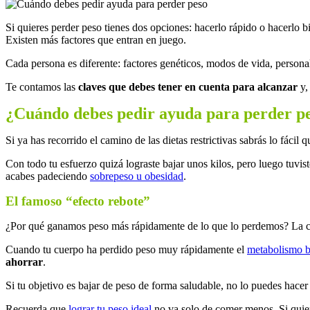
Si quieres perder peso tienes dos opciones: hacerlo rápido o hacerlo b
Existen más factores que entran en juego.
Cada persona es diferente: factores genéticos, modos de vida, personal
Te contamos las
claves que debes tener en cuenta para alcanzar
y,
¿Cuándo debes pedir ayuda para perder p
Si ya has recorrido el camino de las dietas restrictivas sabrás lo fácil q
Con todo tu esfuerzo quizá lograste bajar unos kilos, pero luego tuvi
acabes padeciendo
sobrepeso u obesidad
.
El famoso “efecto rebote”
¿Por qué ganamos peso más rápidamente de lo que lo perdemos? La cul
Cuando tu cuerpo ha perdido peso muy rápidamente el
metabolismo b
ahorrar
.
Si tu objetivo es bajar de peso de forma saludable, no lo puedes hace
Recuerda que
lograr tu peso ideal
no va solo de comer menos. Si quiere