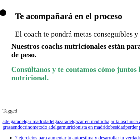
Te acompañará en el proceso
El coach te pondrá metas conseguibles y 
Nuestros coachs nutricionales están par
de peso.
Consúltanos y te contamos cómo juntos l
nutricional.
Tagged
adelgar
adelgar madrid
adelgazar
adelgazar en madrid
bajar kilos
clinica
grasa
endocrino
metodo adelgar
nutricionista en madrid
obesidad
perder 
7 ejercicios para aumentar tu autoestima y desarrollar tu verdad