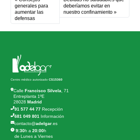
generales para
deberíamos evitar en
aumentar las
nuestro confinamiento
defensas
Centro médico autorizado
CS15360
Calle
Francisco Silvela
, 71
Entreplanta 1ºE
28028
Madrid
91 577 44 77
Recepción
681 049 801
Información
contacto@
adelgar
.es
9:30
h a
20:00
h
de Lunes a Viernes