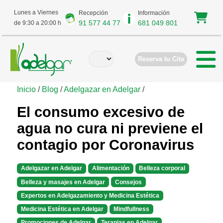
Lunes a Viernes
Recepción
Información
91 577 44 77
681 049 801
de 9:30 a 20:00 h
Reserva tu Cita
Inicio
/
Blog
/
Adelgazar en Adelgar
/
El consumo excesivo de
agua no cura ni previene el
contagio por Coronavirus
Adelgazar en Adelgar
Alimentación
Belleza corporal
Belleza y masajes en Adelgar
Consejos
Expertos en Adelgazamiento y Medicina Estética
Medicina Estética en Adelgar
Mindfullness
Promociones de Adelgar
Terapias en Adelgar