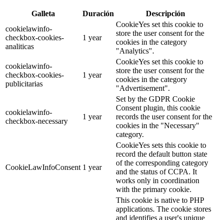
Galleta
Duración
Descripción
CookieYes set this cookie to
cookielawinfo-
store the user consent for the
checkbox-cookies-
1 year
cookies in the category
analiticas
"Analytics".
CookieYes set this cookie to
cookielawinfo-
store the user consent for the
checkbox-cookies-
1 year
cookies in the category
publicitarias
"Advertisement".
Set by the GDPR Cookie
Consent plugin, this cookie
cookielawinfo-
1 year
records the user consent for the
checkbox-necessary
cookies in the "Necessary"
category.
CookieYes sets this cookie to
record the default button state
of the corresponding category
CookieLawInfoConsent
1 year
and the status of CCPA. It
works only in coordination
with the primary cookie.
This cookie is native to PHP
applications. The cookie stores
and identifies a user's unique