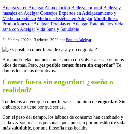
Adelgazar en Adelgar
Alimentación
Belleza corporal
Belleza y
masajes en Adelgar
Consejos
Expertos en Adelgazamiento y
Medicina Estética
Medicina Estética en Adelgar
Mindfullness
Promociones de Adelgar
Terapias en Adelgar
Tratamientos
Vida
sana con Adelgar
Vida Sana y Saludable
24 febrero, 2022
/
13 febrero, 2022
por
Equipo Adelgar
A menudo relacionamos comer fuera con volver a casa con unos
kilos de más. Pero, ¿
es posible comer fuera sin engordar
? Te
damos los trucos definitivos.
Comer fuera sin engordar: ¿sueño o
realidad?
Tendemos a creer que comer fuera es sinónimo de
engordar
. Sin
embargo, no tiene por qué ser así.
Con el paso del tiempo, los hábitos de consumo han cambiado y
cada vez son más las personas que apuestan por un
estilo de vida
más saludable
, por una filosofía más healthy.