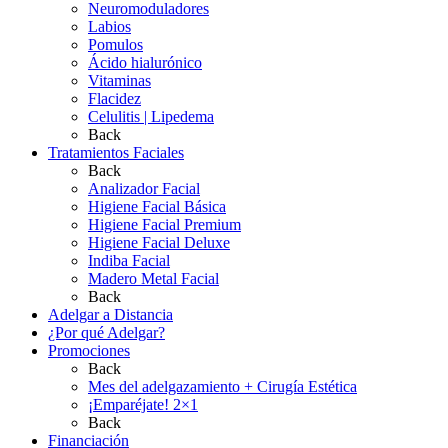
Neuromoduladores
Labios
Pomulos
Ácido hialurónico
Vitaminas
Flacidez
Celulitis | Lipedema
Back
Tratamientos Faciales
Back
Analizador Facial
Higiene Facial Básica
Higiene Facial Premium
Higiene Facial Deluxe
Indiba Facial
Madero Metal Facial
Back
Adelgar a Distancia
¿Por qué Adelgar?
Promociones
Back
Mes del adelgazamiento + Cirugía Estética
¡Emparéjate! 2×1
Back
Financiación