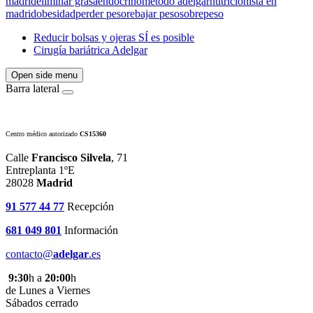
madrid
eliminar grasa
endocrino
metodo adelgar
nutricionista en
madrid
obesidad
perder peso
rebajar peso
sobrepeso
Reducir bolsas y ojeras SÍ es posible
Cirugía bariátrica Adelgar
Open side menu
Barra lateral
Centro médico autorizado
CS15360
Calle
Francisco Silvela
, 71
Entreplanta 1ºE
28028
Madrid
91 577 44 77
Recepción
681 049 801
Información
contacto@
adelgar
.es
9:30
h a
20:00
h
de Lunes a Viernes
Sábados cerrado