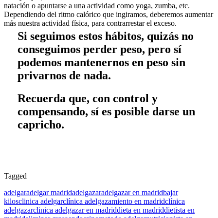
natación o apuntarse a una actividad como yoga, zumba, etc.
Dependiendo del ritmo calórico que ingiramos, deberemos aumentar
más nuestra actividad física, para contrarrestar el exceso.
Si seguimos estos hábitos, quizás no
conseguimos perder peso, pero sí
podemos mantenernos en peso sin
privarnos de nada.
Recuerda que, con control y
compensando, sí es posible darse un
capricho.
Tagged
adelgar
adelgar madrid
adelgazar
adelgazar en madrid
bajar
kilos
clinica adelgar
clínica adelgazamiento en madrid
clínica
adelgazar
clinica adelgazar en madrid
dieta en madrid
dietista en