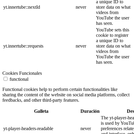
a unique ID to
yt.innertube::nextId
never
store data on what
videos from
YouTube the user
has seen.
YouTube sets this
cookie to register
a unique ID to
yt.innertube::requests
never
store data on what
videos from
YouTube the user
has seen.
Cookies Funcionales
functional
Functional cookies help to perform certain functionalities like
sharing the content of the website on social media platforms, collect
feedbacks, and other third-party features.
Galleta
Duración
Des
The yt-player-he
is used by YouTub
yt-player-headers-readable
never
preferences relat
and interface, en