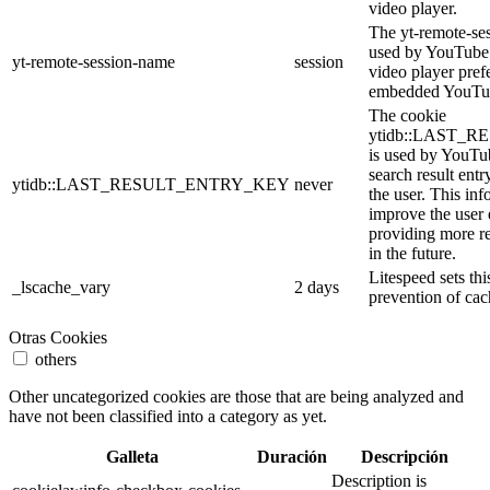
video player.
The yt-remote-se
used by YouTube t
yt-remote-session-name
session
video player pref
embedded YouTub
The cookie
ytidb::LAST_
is used by YouTube
search result entr
ytidb::LAST_RESULT_ENTRY_KEY
never
the user. This inf
improve the user
providing more re
in the future.
Litespeed sets thi
_lscache_vary
2 days
prevention of cac
Otras Cookies
others
Other uncategorized cookies are those that are being analyzed and
have not been classified into a category as yet.
Galleta
Duración
Descripción
Description is