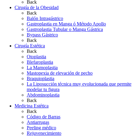
Back
Cirugía de la Obesidad
Back
Balón Intragástrico
Gastroplastia en Manga ó Método Apollo
Gastroplastia Tubular o Manga Gástrica
Bypass Gástrico
Back
Cirugía Estética
Back
Otoplastia
Blefaroplastia
La Mamoplastia
Mastopexia de elevación de pecho
Braquioplastia
La Liposucción técnica muy evolucionada que permite
modelar tu figura
Abdominoplastia
Back
Medicina Estética
Back
Código de Barras
Antiarrugas
Peeling médico
Rejuvenecimiento