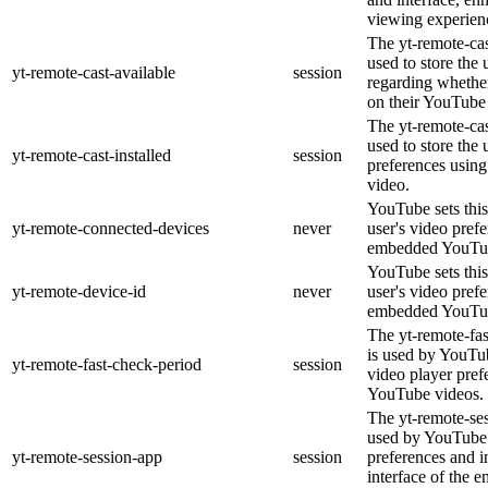
viewing experien
The yt-remote-cas
used to store the 
yt-remote-cast-available
session
regarding whether
on their YouTube 
The yt-remote-cas
used to store the 
yt-remote-cast-installed
session
preferences usi
video.
YouTube sets this
yt-remote-connected-devices
never
user's video pref
embedded YouTub
YouTube sets this
yt-remote-device-id
never
user's video pref
embedded YouTub
The yt-remote-fa
is used by YouTub
yt-remote-fast-check-period
session
video player pre
YouTube videos.
The yt-remote-ses
used by YouTube 
yt-remote-session-app
session
preferences and i
interface of the