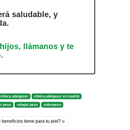
rá saludable, y
da.
hijos, llámanos y te
.
clínica adelgazar
clinica adelgazar en madrid
er peso
rebajar peso
sobrepeso
beneficios tiene para tu piel?