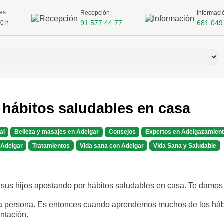
nes
Recepción
Informaci
91 577 44 77
681 049
00 h
 hábitos saludables en casa
al
Belleza y masajes en Adelgar
Consejos
Expertos en Adelgazamient
 Adelgar
Tratamientos
Vida sana con Adelgar
Vida Sana y Saludable
 una persona. Es entonces cuando aprendemos muchos de los hábi
ntación.