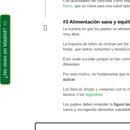
Con actividades tan sencillas como una 
físico
, que es clave para una salud ópt
#3 Alimentación sana y equil
La manera en que los padres se alimenta
¿No vives en Madrid?
muy altas.
La mayoría de niños se inclinan por los
frutas, que tantos nutrientes y beneficio
Esto suele suceder porque no han comid
diferentes.
Por este motivo, es fundamental que te
azúcar
.
Los frescos (frutas y verduras) son tu 
lácteos o las
legumbres
.
Los padres deben entender la
figura ta
sanos y escogiendo alimentos saludabl