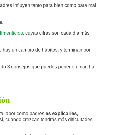
res influyen tanto para bien como para mal
s
.
limenticios
, cuyas cifras son cada día más
o hay un cambio de hábitos, y terminan por
gido 3 consejos que puedes poner en marcha
ión
tra labor como padres
es explicarles,
así, cuando crezcan tendrás más dificultades