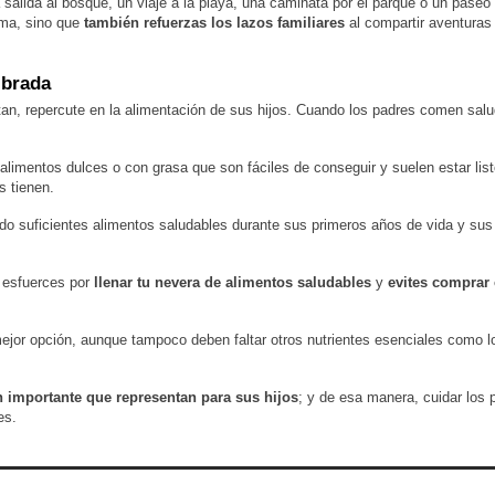
salida al bosque, un viaje a la playa, una caminata por el parque o un paseo 
ima, sino que
también refuerzas los lazos familiares
al compartir aventura
ibrada
n, repercute en la alimentación de sus hijos. Cuando los padres comen salud
 alimentos dulces o con grasa que son fáciles de conseguir y suelen estar li
s tienen.
o suficientes alimentos saludables durante sus primeros años de vida y sus
 esfuerces por
llenar tu nevera de alimentos saludables
y
evites comprar
mejor opción, aunque tampoco deben faltar otros nutrientes esenciales como lo
n importante que representan para sus hijos
; y de esa manera, cuidar los
es.