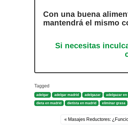
Con una buena alimenta
mantendrá el mismo co
Si necesitas inculc
Tagged
adelgar
adelgar madrid
adelgazar
adelgazar en
dieta en madrid
dietista en madrid
eliminar grasa
Masajes Reductores: ¿Funci