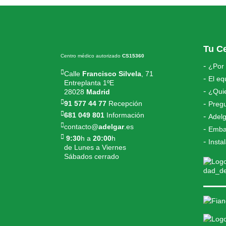
Tu C
Centro médico autorizado
CS15360
¿Por
Calle
Francisco Silvela
, 71
El eq
Entreplanta 1ºE
¿Quie
28028
Madrid
91 577 44 77
Recepción
Preg
681 049 801
Información
Adelg
contacto@
adelgar
.es
Emba
9:30
h a
20:00
h
Insta
de Lunes a Viernes
Sábados cerrado