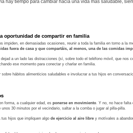
vía hay tiempo para cambiar hacia una vida más saludable, sie
a oportunidad de compartir en familia
os impiden, en demasiadas ocasiones, reunir a toda la familia en torno a la 
midas fuera de casa
y que compartáis, al menos, una de las comidas impo
 dejad a un lado las distracciones (sí, sobre todo el teléfono móvil, que nos
hando ese momento para conectar y charlar en familia.
 sobre hábitos alimenticios saludables e involucrar a tus hijos en conversacio
os
n forma, a cualquier edad, es
ponerse en movimiento
. Y no, no hace falta
unos 30 minutos por el vecindario, saltar a la comba o jugar al pilla-pilla.
 tus hijos que impliquen algo
de ejercicio al aire libre
y motívales a abandon