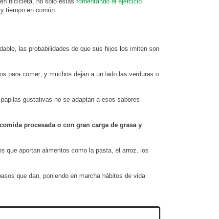
en bicicleta, no solo estás
fomentando el ejercicio
s y tiempo en común.
able, las probabilidades de que sus hijos los imiten son
stos para comer; y muchos dejan a un lado las verduras o
 papilas gustativas no se adaptan a esos sabores
 comida procesada o con gran carga de grasa y
s que aportan alimentos como la pasta, el arroz, los
 pasos que dan, poniendo en marcha hábitos de vida