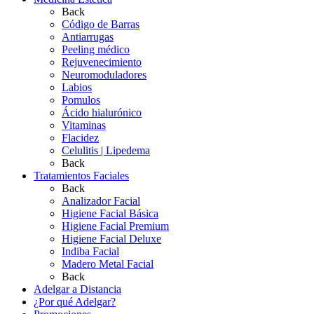
Back
Código de Barras
Antiarrugas
Peeling médico
Rejuvenecimiento
Neuromoduladores
Labios
Pomulos
Ácido hialurónico
Vitaminas
Flacidez
Celulitis | Lipedema
Back
Tratamientos Faciales
Back
Analizador Facial
Higiene Facial Básica
Higiene Facial Premium
Higiene Facial Deluxe
Indiba Facial
Madero Metal Facial
Back
Adelgar a Distancia
¿Por qué Adelgar?