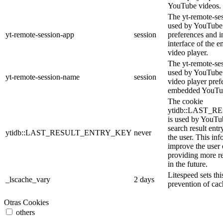
YouTube videos.
The yt-remote-ses
used by YouTube 
yt-remote-session-app
session
preferences and i
interface of the
video player.
The yt-remote-se
used by YouTube t
yt-remote-session-name
session
video player pref
embedded YouTub
The cookie
ytidb::LAST_
is used by YouTube
search result entr
ytidb::LAST_RESULT_ENTRY_KEY
never
the user. This inf
improve the user
providing more re
in the future.
Litespeed sets thi
_lscache_vary
2 days
prevention of cac
Otras Cookies
others