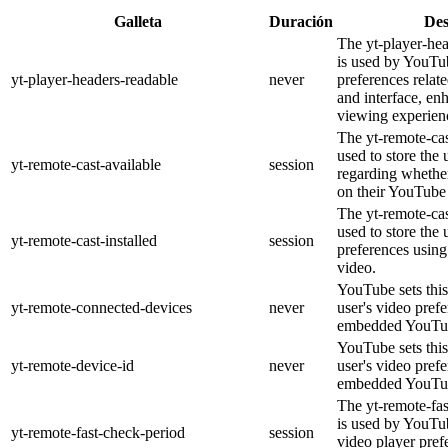
Galleta
Duración
Des
The yt-player-he
is used by YouTub
yt-player-headers-readable
never
preferences relat
and interface, en
viewing experien
The yt-remote-cas
used to store the 
yt-remote-cast-available
session
regarding whether
on their YouTube 
The yt-remote-cas
used to store the 
yt-remote-cast-installed
session
preferences usi
video.
YouTube sets this
yt-remote-connected-devices
never
user's video pref
embedded YouTub
YouTube sets this
yt-remote-device-id
never
user's video pref
embedded YouTub
The yt-remote-fa
is used by YouTub
yt-remote-fast-check-period
session
video player pre