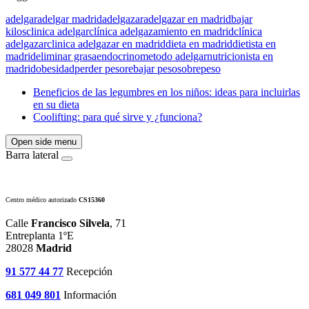
adelgar
adelgar madrid
adelgazar
adelgazar en madrid
bajar
kilos
clinica adelgar
clínica adelgazamiento en madrid
clínica
adelgazar
clinica adelgazar en madrid
dieta en madrid
dietista en
madrid
eliminar grasa
endocrino
metodo adelgar
nutricionista en
madrid
obesidad
perder peso
rebajar peso
sobrepeso
Beneficios de las legumbres en los niños: ideas para incluirlas
en su dieta
Coolifting: para qué sirve y ¿funciona?
Open side menu
Barra lateral
Centro médico autorizado
CS15360
Calle
Francisco Silvela
, 71
Entreplanta 1ºE
28028
Madrid
91 577 44 77
Recepción
681 049 801
Información