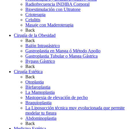
Radiofrecuencia INDIBA Corporal
Bioestimulación con Ultratone
Crioterapia
Celulitis
Masaje con Maderoterapia
Back
Cirugía de la Obesidad
Back
Balón Intragástrico
Gastroplastia en Manga ó Método Apollo
Gastroplastia Tubular o Manga Gástrica
Bypass Gástrico
Back
Cirugía Estética
Back
Otoplastia
Blefaroplastia
La Mamoplastia
Mastopexia de elevación de pecho
Braquioplastia
La Liposucción técnica muy evolucionada que permite
modelar tu figura
Abdominoplastia
Back
Medicina Estética