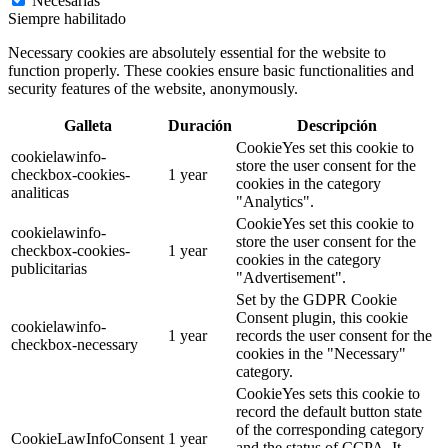
Necesarias
Siempre habilitado
Necessary cookies are absolutely essential for the website to
function properly. These cookies ensure basic functionalities and
security features of the website, anonymously.
Galleta
Duración
Descripción
CookieYes set this cookie to
cookielawinfo-
store the user consent for the
checkbox-cookies-
1 year
cookies in the category
analiticas
"Analytics".
CookieYes set this cookie to
cookielawinfo-
store the user consent for the
checkbox-cookies-
1 year
cookies in the category
publicitarias
"Advertisement".
Set by the GDPR Cookie
Consent plugin, this cookie
cookielawinfo-
1 year
records the user consent for the
checkbox-necessary
cookies in the "Necessary"
category.
CookieYes sets this cookie to
record the default button state
of the corresponding category
CookieLawInfoConsent
1 year
and the status of CCPA. It