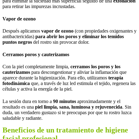
para eliminar la suciedad más superficial seguido de una
exfoliación
para retirar las impurezas incrustadas.
Vapor de ozono
Después aplicamos
vapor de ozono
(con propiedades oxigenantes y
antibactericidas)
para abrir los poros y eliminar los temidos
puntos negros
del rostro sin provocar dolor.
Cerramos poros y cauterizamos
Con la piel completamente limpia,
cerramos los poros y los
cauterizamos
para descongestionar y aliviar la inflamación que
aparece durante la higienización. Para ello, utilizamos
terapia
fotodinámica
que, a través de luz led estimula el tejido, regenera las
células y activa la energía de la piel.
La sesión dura en torno a
90 minutos
aproximadamente y el
resultado es una
piel limpia, sana, luminosa y rejuvenecida
. Sin
duda, un verdadero gustazo si te preocupas por que tu rostro luzca
saludable y radiante.
Beneficios de un tratamiento de higiene
facial profesional