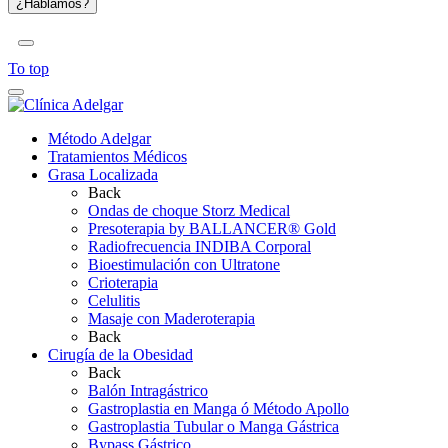
To top
Método Adelgar
Tratamientos Médicos
Grasa Localizada
Back
Ondas de choque Storz Medical
Presoterapia by BALLANCER® Gold
Radiofrecuencia INDIBA Corporal
Bioestimulación con Ultratone
Crioterapia
Celulitis
Masaje con Maderoterapia
Back
Cirugía de la Obesidad
Back
Balón Intragástrico
Gastroplastia en Manga ó Método Apollo
Gastroplastia Tubular o Manga Gástrica
Bypass Gástrico