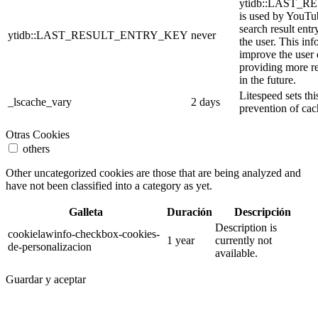
ytidb::LAST_
is used by YouTube
search result entr
ytidb::LAST_RESULT_ENTRY_KEY
never
the user. This inf
improve the user
providing more re
in the future.
Litespeed sets thi
_lscache_vary
2 days
prevention of cac
Otras Cookies
others
Other uncategorized cookies are those that are being analyzed and
have not been classified into a category as yet.
Galleta
Duración
Descripción
Description is
cookielawinfo-checkbox-cookies-
1 year
currently not
de-personalizacion
available.
Guardar y aceptar