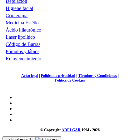
Depilación
Higiene facial
Crioterapia
Medicina Estética
Ácido hilaurónico
Láser lipolítico
Código de Barras
Pómulos y lábios
Rejuvenecimiento
Aviso legal
|
Política de privacidad
|
Términos y Condiciones
|
Política de Cookies
© Copyright
ADELGAR
1994 - 2026
¿Hablamos?