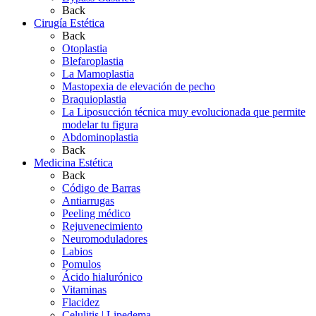
Back
Cirugía Estética
Back
Otoplastia
Blefaroplastia
La Mamoplastia
Mastopexia de elevación de pecho
Braquioplastia
La Liposucción técnica muy evolucionada que permite
modelar tu figura
Abdominoplastia
Back
Medicina Estética
Back
Código de Barras
Antiarrugas
Peeling médico
Rejuvenecimiento
Neuromoduladores
Labios
Pomulos
Ácido hialurónico
Vitaminas
Flacidez
Celulitis | Lipedema