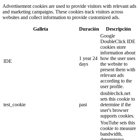
Advertisement cookies are used to provide visitors with relevant ads
and marketing campaigns. These cookies track visitors across
websites and collect information to provide customized ads.
Galleta
Duración
Descripción
Google
DoubleClick IDE
cookies store
information about
1 year 24
how the user uses
IDE
days
the website to
present them with
relevant ads
according to the
user profile.
doubleclick.net
sets this cookie to
test_cookie
past
determine if the
user's browser
supports cookies.
YouTube sets this
cookie to measure
bandwidth,
determining