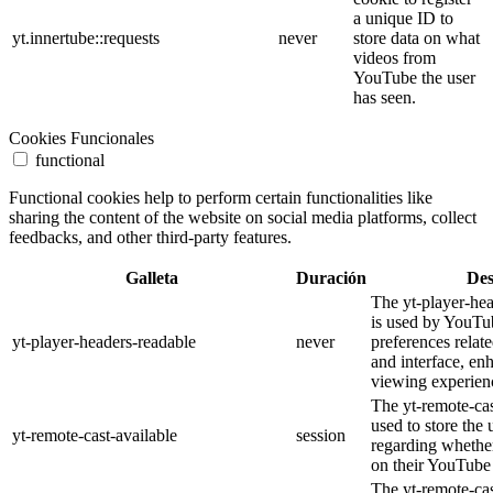
a unique ID to
yt.innertube::requests
never
store data on what
videos from
YouTube the user
has seen.
Cookies Funcionales
functional
Functional cookies help to perform certain functionalities like
sharing the content of the website on social media platforms, collect
feedbacks, and other third-party features.
Galleta
Duración
Des
The yt-player-he
is used by YouTub
yt-player-headers-readable
never
preferences relat
and interface, en
viewing experien
The yt-remote-cas
used to store the 
yt-remote-cast-available
session
regarding whether
on their YouTube 
The yt-remote-cas