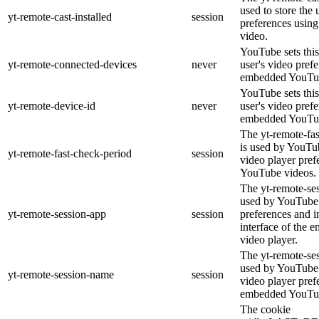
used to store the 
yt-remote-cast-installed
session
preferences usi
video.
YouTube sets this
yt-remote-connected-devices
never
user's video pref
embedded YouTub
YouTube sets this
yt-remote-device-id
never
user's video pref
embedded YouTub
The yt-remote-fa
is used by YouTub
yt-remote-fast-check-period
session
video player pre
YouTube videos.
The yt-remote-ses
used by YouTube 
yt-remote-session-app
session
preferences and i
interface of the
video player.
The yt-remote-se
used by YouTube t
yt-remote-session-name
session
video player pref
embedded YouTub
The cookie