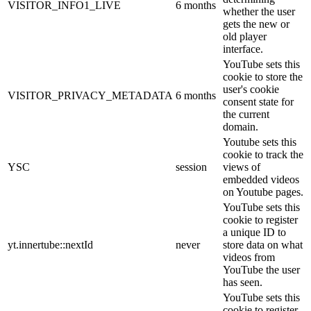
VISITOR_INFO1_LIVE
6 months
whether the user
gets the new or
old player
interface.
YouTube sets this
cookie to store the
user's cookie
VISITOR_PRIVACY_METADATA
6 months
consent state for
the current
domain.
Youtube sets this
cookie to track the
YSC
session
views of
embedded videos
on Youtube pages.
YouTube sets this
cookie to register
a unique ID to
yt.innertube::nextId
never
store data on what
videos from
YouTube the user
has seen.
YouTube sets this
cookie to register