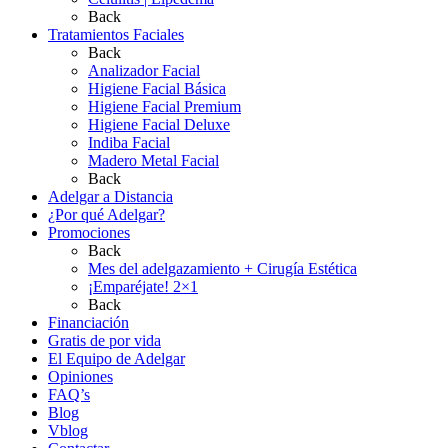
Back
Tratamientos Faciales
Back
Analizador Facial
Higiene Facial Básica
Higiene Facial Premium
Higiene Facial Deluxe
Indiba Facial
Madero Metal Facial
Back
Adelgar a Distancia
¿Por qué Adelgar?
Promociones
Back
Mes del adelgazamiento + Cirugía Estética
¡Emparéjate! 2×1
Back
Financiación
Gratis de por vida
El Equipo de Adelgar
Opiniones
FAQ’s
Blog
Vblog