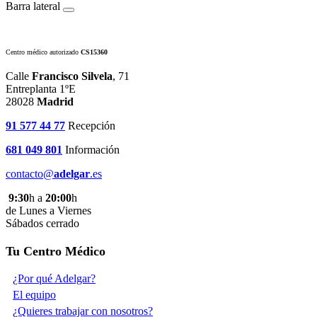
Barra lateral
Centro médico autorizado
CS15360
Calle
Francisco Silvela
, 71
Entreplanta 1ºE
28028
Madrid
91 577 44 77
Recepción
681 049 801
Información
contacto@
adelgar
.es
9:30
h a
20:00
h
de Lunes a Viernes
Sábados cerrado
Tu Centro Médico
¿Por qué Adelgar?
El equipo
¿Quieres trabajar con nosotros?