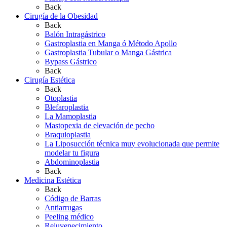
Back
Cirugía de la Obesidad
Back
Balón Intragástrico
Gastroplastia en Manga ó Método Apollo
Gastroplastia Tubular o Manga Gástrica
Bypass Gástrico
Back
Cirugía Estética
Back
Otoplastia
Blefaroplastia
La Mamoplastia
Mastopexia de elevación de pecho
Braquioplastia
La Liposucción técnica muy evolucionada que permite
modelar tu figura
Abdominoplastia
Back
Medicina Estética
Back
Código de Barras
Antiarrugas
Peeling médico
Rejuvenecimiento