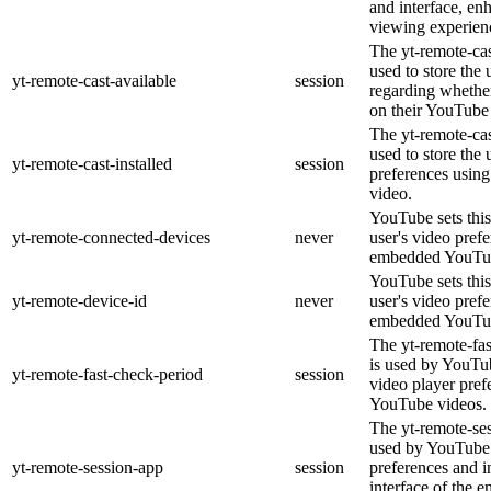
and interface, en
viewing experien
The yt-remote-cas
used to store the 
yt-remote-cast-available
session
regarding whether
on their YouTube 
The yt-remote-cas
used to store the 
yt-remote-cast-installed
session
preferences usi
video.
YouTube sets this
yt-remote-connected-devices
never
user's video pref
embedded YouTub
YouTube sets this
yt-remote-device-id
never
user's video pref
embedded YouTub
The yt-remote-fa
is used by YouTub
yt-remote-fast-check-period
session
video player pre
YouTube videos.
The yt-remote-ses
used by YouTube 
yt-remote-session-app
session
preferences and i
interface of the