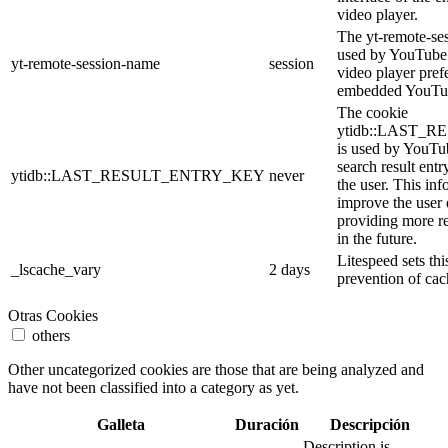
video player.
The yt-remote-se
used by YouTube t
yt-remote-session-name
session
video player pref
embedded YouTub
The cookie
ytidb::LAST_
is used by YouTube
search result entr
ytidb::LAST_RESULT_ENTRY_KEY
never
the user. This inf
improve the user
providing more re
in the future.
Litespeed sets thi
_lscache_vary
2 days
prevention of cac
Otras Cookies
others
Other uncategorized cookies are those that are being analyzed and
have not been classified into a category as yet.
Galleta
Duración
Descripción
Description is