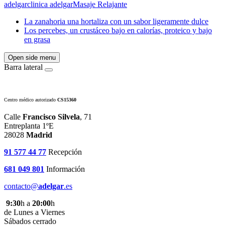
adelgar
clinica adelgar
Masaje Relajante
La zanahoria una hortaliza con un sabor ligeramente dulce
Los percebes, un crustáceo bajo en calorías, proteico y bajo
en grasa
Open side menu
Barra lateral
Centro médico autorizado
CS15360
Calle
Francisco Silvela
, 71
Entreplanta 1ºE
28028
Madrid
91 577 44 77
Recepción
681 049 801
Información
contacto@
adelgar
.es
9:30
h a
20:00
h
de Lunes a Viernes
Sábados cerrado