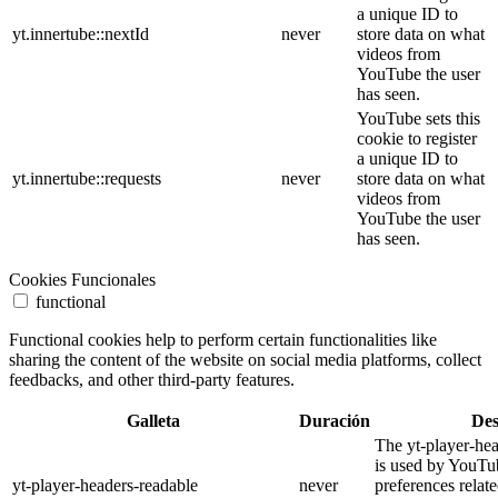
a unique ID to
yt.innertube::nextId
never
store data on what
videos from
YouTube the user
has seen.
YouTube sets this
cookie to register
a unique ID to
yt.innertube::requests
never
store data on what
videos from
YouTube the user
has seen.
Cookies Funcionales
functional
Functional cookies help to perform certain functionalities like
sharing the content of the website on social media platforms, collect
feedbacks, and other third-party features.
Galleta
Duración
Des
The yt-player-he
is used by YouTub
yt-player-headers-readable
never
preferences relat