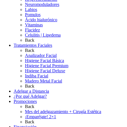
Neuromoduladores
Labios
Pomulos
Ácido hialurónico
Vitaminas
Flacidez
Celulitis | Lipedema
Back
Tratamientos Faciales
Back
Analizador Facial
Higiene Facial Básica
Higiene Facial Premium
Higiene Facial Deluxe
Indiba Facial
Madero Metal Facial
Back
Adelgar a Distancia
¿Por qué Adelgar?
Promociones
Back
Mes del adelgazamiento + Cirugía Estética
¡Emparéjate! 2×1
Back
Financiación