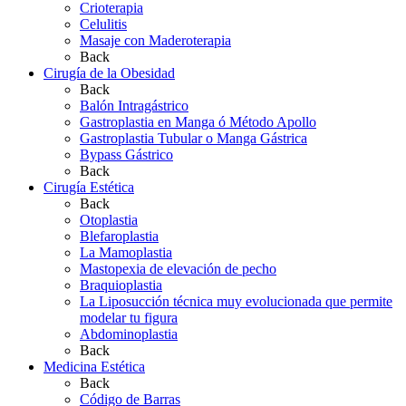
Crioterapia
Celulitis
Masaje con Maderoterapia
Back
Cirugía de la Obesidad
Back
Balón Intragástrico
Gastroplastia en Manga ó Método Apollo
Gastroplastia Tubular o Manga Gástrica
Bypass Gástrico
Back
Cirugía Estética
Back
Otoplastia
Blefaroplastia
La Mamoplastia
Mastopexia de elevación de pecho
Braquioplastia
La Liposucción técnica muy evolucionada que permite
modelar tu figura
Abdominoplastia
Back
Medicina Estética
Back
Código de Barras