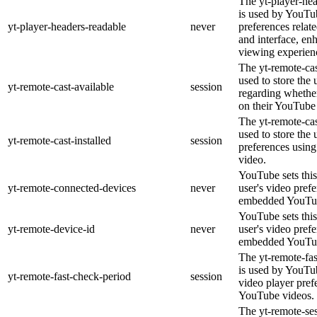
The yt-player-he
is used by YouTub
yt-player-headers-readable
never
preferences relat
and interface, en
viewing experien
The yt-remote-cas
used to store the 
yt-remote-cast-available
session
regarding whether
on their YouTube 
The yt-remote-cas
used to store the 
yt-remote-cast-installed
session
preferences usi
video.
YouTube sets this
yt-remote-connected-devices
never
user's video pref
embedded YouTub
YouTube sets this
yt-remote-device-id
never
user's video pref
embedded YouTub
The yt-remote-fa
is used by YouTub
yt-remote-fast-check-period
session
video player pre
YouTube videos.
The yt-remote-ses