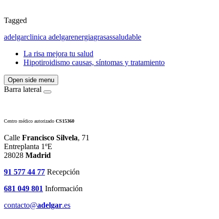
Tagged
adelgar
clinica adelgar
energia
grasas
saludable
La risa mejora tu salud
Hipotiroidismo causas, síntomas y tratamiento
Open side menu
Barra lateral
Centro médico autorizado
CS15360
Calle
Francisco Silvela
, 71
Entreplanta 1ºE
28028
Madrid
91 577 44 77
Recepción
681 049 801
Información
contacto@
adelgar
.es