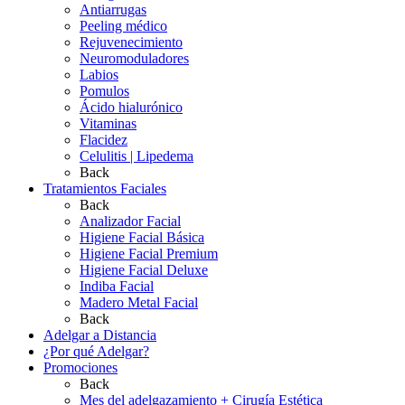
Antiarrugas
Peeling médico
Rejuvenecimiento
Neuromoduladores
Labios
Pomulos
Ácido hialurónico
Vitaminas
Flacidez
Celulitis | Lipedema
Back
Tratamientos Faciales
Back
Analizador Facial
Higiene Facial Básica
Higiene Facial Premium
Higiene Facial Deluxe
Indiba Facial
Madero Metal Facial
Back
Adelgar a Distancia
¿Por qué Adelgar?
Promociones
Back
Mes del adelgazamiento + Cirugía Estética