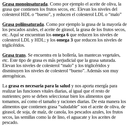
Grasa monoinsaturada
. Como por ejemplo el aceite de oliva, la
grasa que contienen los frutos secos, etc. Elevan los niveles del
colesterol HDL o “bueno”, y reducen el colesterol LDL o “malo”
Grasa polii
nsaturada
. Como por ejemplo la grasa de la mayoría de
los pescados azules, el aceite de girasol, la grasa de los frutos secos,
etc. Aquí se encuentran los
omega 6
que reducen los niveles de
colesterol LDL y HDL; y los
omega 3
que reducen los niveles de
triglicéridos.
Grasa trans
. Se encuentra en la bollería, las mantecas vegetales,
etc. Este tipo de grasa es más perjudicial que la grasa saturada.
Elevan los niveles de colesterol “malo” y los triglicéridos y
disminuyen los niveles de colesterol “bueno”. Además son muy
aterogénicas.
La
grasa es necesaria para la salud
y nos aporta energía para
realizar las funciones vitales diarias, al igual que el resto de
nutrientes; pero se deben seleccionar bien los alimentos que
tomamos, así como el tamaño y raciones diarias. De esta manera los
alimentos que contienen grasa “saludable” son el aceite de oliva, de
girasol, de soja, de maíz, de canola, los pescados azules, los frutos
secos, las semillas como la de lino, el aguacate y los aceites de
pescado.