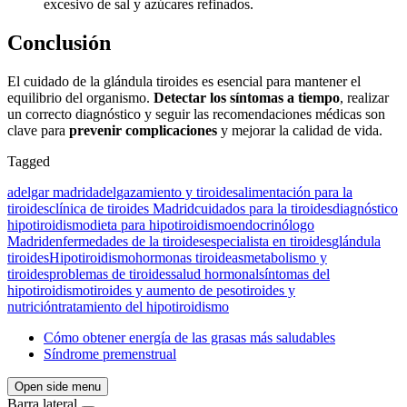
excesivo de sal y azúcares refinados.
Conclusión
El cuidado de la glándula tiroides es esencial para mantener el
equilibrio del organismo.
Detectar los síntomas a tiempo
, realizar
un correcto diagnóstico y seguir las recomendaciones médicas son
clave para
prevenir complicaciones
y mejorar la calidad de vida.
Tagged
adelgar madrid
adelgazamiento y tiroides
alimentación para la
tiroides
clínica de tiroides Madrid
cuidados para la tiroides
diagnóstico
hipotiroidismo
dieta para hipotiroidismo
endocrinólogo
Madrid
enfermedades de la tiroides
especialista en tiroides
glándula
tiroides
Hipotiroidismo
hormonas tiroideas
metabolismo y
tiroides
problemas de tiroides
salud hormonal
síntomas del
hipotiroidismo
tiroides y aumento de peso
tiroides y
nutrición
tratamiento del hipotiroidismo
Cómo obtener energía de las grasas más saludables
Síndrome premenstrual
Open side menu
Barra lateral