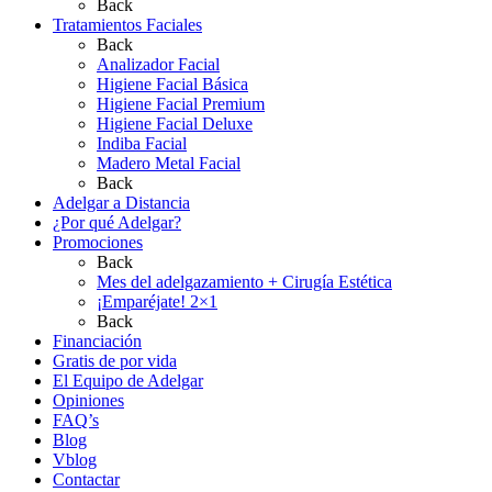
Back
Tratamientos Faciales
Back
Analizador Facial
Higiene Facial Básica
Higiene Facial Premium
Higiene Facial Deluxe
Indiba Facial
Madero Metal Facial
Back
Adelgar a Distancia
¿Por qué Adelgar?
Promociones
Back
Mes del adelgazamiento + Cirugía Estética
¡Emparéjate! 2×1
Back
Financiación
Gratis de por vida
El Equipo de Adelgar
Opiniones
FAQ’s
Blog
Vblog
Contactar