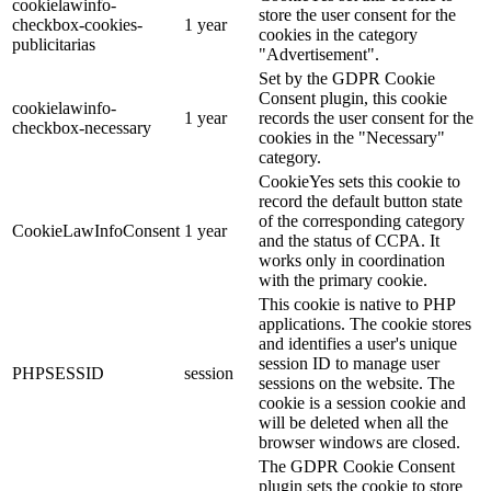
cookielawinfo-
store the user consent for the
checkbox-cookies-
1 year
cookies in the category
publicitarias
"Advertisement".
Set by the GDPR Cookie
Consent plugin, this cookie
cookielawinfo-
1 year
records the user consent for the
checkbox-necessary
cookies in the "Necessary"
category.
CookieYes sets this cookie to
record the default button state
of the corresponding category
CookieLawInfoConsent
1 year
and the status of CCPA. It
works only in coordination
with the primary cookie.
This cookie is native to PHP
applications. The cookie stores
and identifies a user's unique
session ID to manage user
PHPSESSID
session
sessions on the website. The
cookie is a session cookie and
will be deleted when all the
browser windows are closed.
The GDPR Cookie Consent
plugin sets the cookie to store