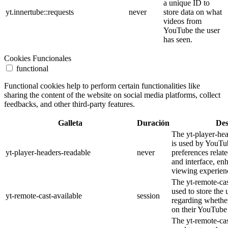
a unique ID to
yt.innertube::requests
never
store data on what
videos from
YouTube the user
has seen.
Cookies Funcionales
functional
Functional cookies help to perform certain functionalities like
sharing the content of the website on social media platforms, collect
feedbacks, and other third-party features.
Galleta
Duración
Des
The yt-player-he
is used by YouTub
yt-player-headers-readable
never
preferences relat
and interface, en
viewing experien
The yt-remote-cas
used to store the 
yt-remote-cast-available
session
regarding whether
on their YouTube 
The yt-remote-cas