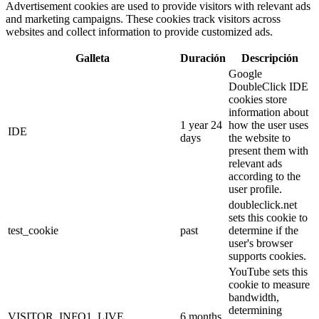
Advertisement cookies are used to provide visitors with relevant ads
and marketing campaigns. These cookies track visitors across
websites and collect information to provide customized ads.
Galleta
Duración
Descripción
Google
DoubleClick IDE
cookies store
information about
1 year 24
how the user uses
IDE
days
the website to
present them with
relevant ads
according to the
user profile.
doubleclick.net
sets this cookie to
test_cookie
past
determine if the
user's browser
supports cookies.
YouTube sets this
cookie to measure
bandwidth,
determining
VISITOR_INFO1_LIVE
6 months