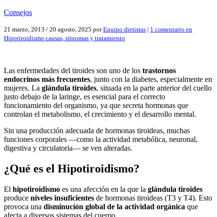
Consejos
21 marzo, 2013
/
20 agosto, 2025
por
Equipo dietistas
|
1 comentario
en
Hipotiroidismo causas, síntomas y tratamiento
Las enfermedades del tiroides son uno de los
trastornos
endocrinos más frecuentes
, junto con la diabetes, especialmente en
mujeres. La
glándula tiroides
, situada en la parte anterior del cuello
justo debajo de la laringe, es esencial para el correcto
funcionamiento del organismo, ya que secreta hormonas que
controlan el metabolismo, el crecimiento y el desarrollo mental.
Sin una producción adecuada de hormonas tiroideas, muchas
funciones corporales —como la actividad metabólica, neuronal,
digestiva y circulatoria— se ven alteradas.
¿Qué es el Hipotiroidismo?
El
hipotiroidismo
es una afección en la que la
glándula tiroides
produce
niveles insuficientes
de hormonas tiroideas (T3 y T4). Esto
provoca una
disminución global de la actividad orgánica
que
afecta a diversos sistemas del cuerpo.