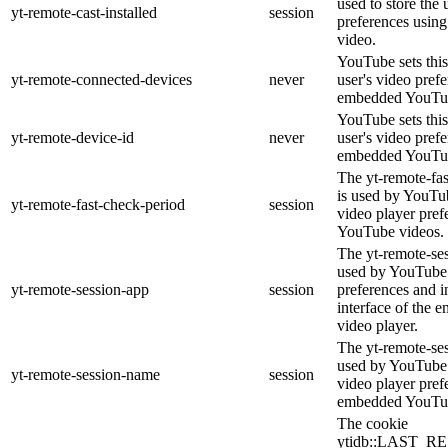
used to store the 
yt-remote-cast-installed
session
preferences usi
video.
YouTube sets this
yt-remote-connected-devices
never
user's video pref
embedded YouTub
YouTube sets this
yt-remote-device-id
never
user's video pref
embedded YouTub
The yt-remote-fa
is used by YouTub
yt-remote-fast-check-period
session
video player pre
YouTube videos.
The yt-remote-ses
used by YouTube 
yt-remote-session-app
session
preferences and i
interface of the
video player.
The yt-remote-se
used by YouTube t
yt-remote-session-name
session
video player pref
embedded YouTub
The cookie
ytidb::LAST_