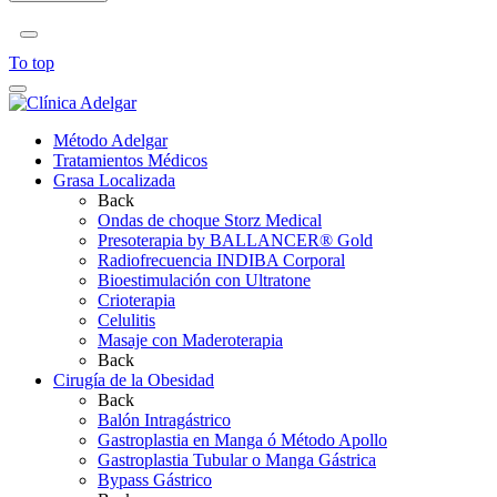
To top
Método Adelgar
Tratamientos Médicos
Grasa Localizada
Back
Ondas de choque Storz Medical
Presoterapia by BALLANCER® Gold
Radiofrecuencia INDIBA Corporal
Bioestimulación con Ultratone
Crioterapia
Celulitis
Masaje con Maderoterapia
Back
Cirugía de la Obesidad
Back
Balón Intragástrico
Gastroplastia en Manga ó Método Apollo
Gastroplastia Tubular o Manga Gástrica
Bypass Gástrico