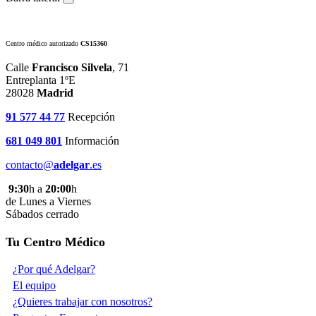
Centro médico autorizado
CS15360
Calle
Francisco Silvela
, 71
Entreplanta 1ºE
28028
Madrid
91 577 44 77
Recepción
681 049 801
Información
contacto@
adelgar
.es
9:30
h a
20:00
h
de Lunes a Viernes
Sábados cerrado
Tu Centro Médico
¿Por qué Adelgar?
El equipo
¿Quieres trabajar con nosotros?