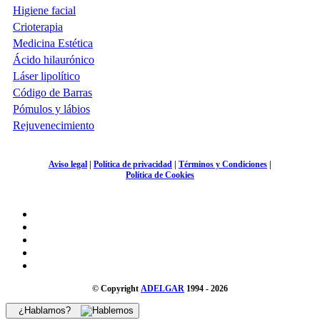
Higiene facial
Crioterapia
Medicina Estética
Ácido hilaurónico
Láser lipolítico
Código de Barras
Pómulos y lábios
Rejuvenecimiento
Aviso legal
|
Política de privacidad
|
Términos y Condiciones
|
Política de Cookies
© Copyright
ADELGAR
1994 - 2026
¿Hablamos?