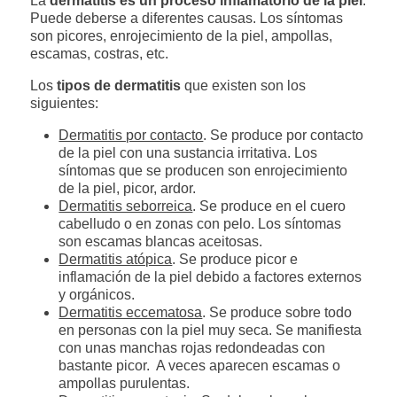
La
dermatitis es un proceso inflamatorio de la piel
.
p
Puede deberse a diferentes causas. Los síntomas
o
son picores, enrojecimiento de la piel, ampollas,
s
escamas, costras, etc.
d
e
Los
tipos de dermatitis
que existen son los
D
siguientes:
e
r
Dermatitis por contacto
. Se produce por contacto
m
de la piel con una sustancia irritativa. Los
a
t
síntomas que se producen son enrojecimiento
i
de la piel, picor, ardor.
t
Dermatitis seborreica
. Se produce en el cuero
i
cabelludo o en zonas con pelo. Los síntomas
s
son escamas blancas aceitosas.
Dermatitis atópica
. Se produce picor e
inflamación de la piel debido a factores externos
y orgánicos.
Dermatitis eccematosa
. Se produce sobre todo
en personas con la piel muy seca. Se manifiesta
con unas manchas rojas redondeadas con
bastante picor. A veces aparecen escamas o
ampollas purulentas.