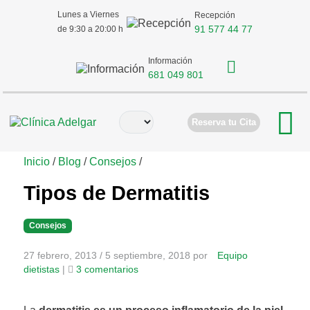
Lunes a Viernes
Recepción
91 577 44 77
de 9:30 a 20:00 h
Información
681 049 801
Reserva tu Cita
Inicio
/
Blog
/
Consejos
/
Tipos de Dermatitis
Consejos
27 febrero, 2013
/
5 septiembre, 2018
por
Equipo
e
dietistas
|
3 comentarios
n
T
i