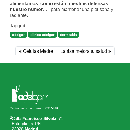
alimentamos, como están nuestras defensas,
nuestro humor
….. para mantener una piel sana y
radiante.
Tagged
adelgar
clinica adelgar
dermatitis
Células Madre
La risa mejora tu salud
Centro médico autorizado
CS15360
Calle
Francisco Silvela
, 71
Entreplanta 1ºE
28028
Madrid