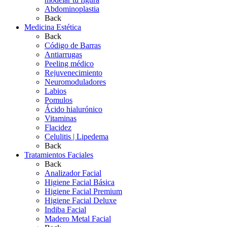
Abdominoplastia
Back
Medicina Estética
Back
Código de Barras
Antiarrugas
Peeling médico
Rejuvenecimiento
Neuromoduladores
Labios
Pomulos
Ácido hialurónico
Vitaminas
Flacidez
Celulitis | Lipedema
Back
Tratamientos Faciales
Back
Analizador Facial
Higiene Facial Básica
Higiene Facial Premium
Higiene Facial Deluxe
Indiba Facial
Madero Metal Facial