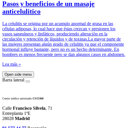
Pasos y beneficios de un masaje
anticelulitico
La celulitis se origina por un acumulo anormal de grasa en las
células adiposas, lo cual hace que éstas crezcan y presionen los
vasos sanguíneos y linfáticos, produciendo alteración en la
circulación y retención de líquidos y de toxinas.La mayor parte de
las mujeres presentan algún grado de celulitis ya que el componente
hormonal influye bastante, pero no es un hecho determinante. En
hombres es menos frecuente pero se dan algunos casos en abdomen.
Lea más »
Open side menu
Barra lateral
Centro médico autorizado
CS15360
Calle
Francisco Silvela
, 71
Entreplanta 1ºE
28028
Madrid