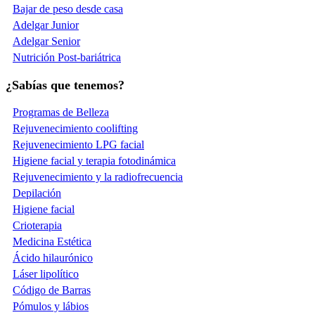
Bajar de peso desde casa
Adelgar Junior
Adelgar Senior
Nutrición Post-bariátrica
¿Sabías que tenemos?
Programas de Belleza
Rejuvenecimiento coolifting
Rejuvenecimiento LPG facial
Higiene facial y terapia fotodinámica
Rejuvenecimiento y la radiofrecuencia
Depilación
Higiene facial
Crioterapia
Medicina Estética
Ácido hilaurónico
Láser lipolítico
Código de Barras
Pómulos y lábios