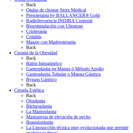
Back
Ondas de choque Storz Medical
Presoterapia by BALLANCER® Gold
Radiofrecuencia INDIBA Corporal
Bioestimulación con Ultratone
Crioterapia
Celulitis
Masaje con Maderoterapia
Back
Cirugía de la Obesidad
Back
Balón Intragástrico
Gastroplastia en Manga ó Método Apollo
Gastroplastia Tubular o Manga Gástrica
Bypass Gástrico
Back
Cirugía Estética
Back
Otoplastia
Blefaroplastia
La Mamoplastia
Mastopexia de elevación de pecho
Braquioplastia
La Liposucción técnica muy evolucionada que permite
modelar tu figura