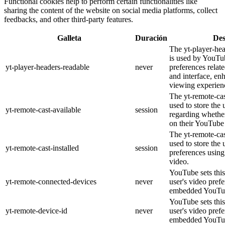
Functional cookies help to perform certain functionalities like
sharing the content of the website on social media platforms, collect
feedbacks, and other third-party features.
Galleta
Duración
Des
The yt-player-he
is used by YouTub
yt-player-headers-readable
never
preferences relat
and interface, en
viewing experien
The yt-remote-cas
used to store the 
yt-remote-cast-available
session
regarding whether
on their YouTube 
The yt-remote-cas
used to store the 
yt-remote-cast-installed
session
preferences usi
video.
YouTube sets this
yt-remote-connected-devices
never
user's video pref
embedded YouTub
YouTube sets this
yt-remote-device-id
never
user's video pref
embedded YouTub