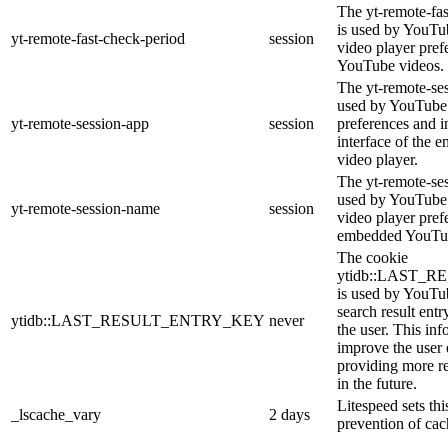
The yt-remote-fa
is used by YouTub
yt-remote-fast-check-period
session
video player pre
YouTube videos.
The yt-remote-ses
used by YouTube 
yt-remote-session-app
session
preferences and i
interface of the
video player.
The yt-remote-se
used by YouTube t
yt-remote-session-name
session
video player pref
embedded YouTub
The cookie
ytidb::LAST_
is used by YouTube
search result entr
ytidb::LAST_RESULT_ENTRY_KEY
never
the user. This inf
improve the user
providing more re
in the future.
Litespeed sets thi
_lscache_vary
2 days
prevention of cac