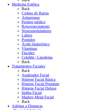
Medicina Estética
Back
Código de Barras
Antiarrugas
Peeling médico
Rejuvenecimiento
Neuromoduladores
Labios
Pomulos
Ácido hialurónico
Vitaminas
Flacidez
Celulitis | Lipedema
Back
Tratamientos Faciales
Back
Analizador Facial
Higiene Facial Básica
Higiene Facial Premium
Higiene Facial Deluxe
Indiba Facial
Madero Metal Facial
Back
Adelgar a Distancia