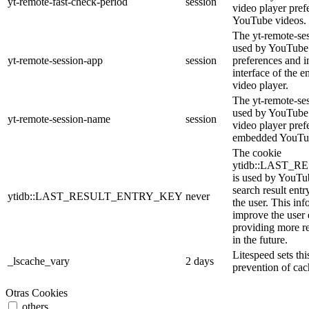
yt-remote-fast-check-period
session
video player pre
YouTube videos.
The yt-remote-ses
used by YouTube 
yt-remote-session-app
session
preferences and i
interface of the
video player.
The yt-remote-se
used by YouTube t
yt-remote-session-name
session
video player pref
embedded YouTub
The cookie
ytidb::LAST_
is used by YouTube
search result entr
ytidb::LAST_RESULT_ENTRY_KEY
never
the user. This inf
improve the user
providing more re
in the future.
Litespeed sets thi
_lscache_vary
2 days
prevention of cac
Otras Cookies
others