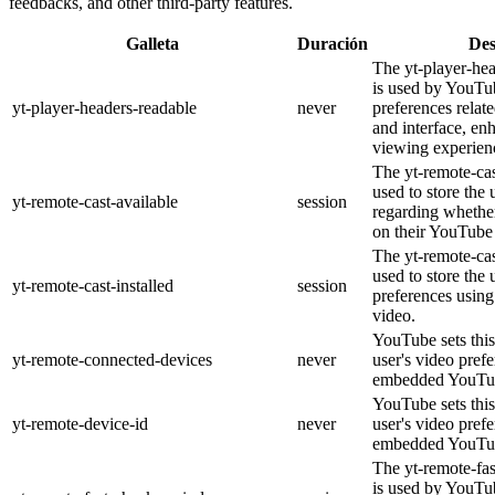
feedbacks, and other third-party features.
Galleta
Duración
Des
The yt-player-he
is used by YouTub
yt-player-headers-readable
never
preferences relat
and interface, en
viewing experien
The yt-remote-cas
used to store the 
yt-remote-cast-available
session
regarding whether
on their YouTube 
The yt-remote-cas
used to store the 
yt-remote-cast-installed
session
preferences usi
video.
YouTube sets this
yt-remote-connected-devices
never
user's video pref
embedded YouTub
YouTube sets this
yt-remote-device-id
never
user's video pref
embedded YouTub
The yt-remote-fa
is used by YouTub