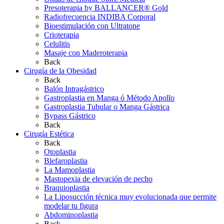
Presoterapia by BALLANCER® Gold
Radiofrecuencia INDIBA Corporal
Bioestimulación con Ultratone
Crioterapia
Celulitis
Masaje con Maderoterapia
Back
Cirugía de la Obesidad
Back
Balón Intragástrico
Gastroplastia en Manga ó Método Apollo
Gastroplastia Tubular o Manga Gástrica
Bypass Gástrico
Back
Cirugía Estética
Back
Otoplastia
Blefaroplastia
La Mamoplastia
Mastopexia de elevación de pecho
Braquioplastia
La Liposucción técnica muy evolucionada que permite
modelar tu figura
Abdominoplastia
Back