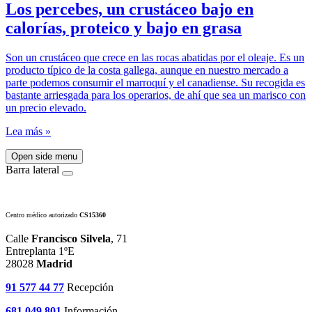
Los percebes, un crustáceo bajo en
calorías, proteico y bajo en grasa
Son un crustáceo que crece en las rocas abatidas por el oleaje. Es un
producto típico de la costa gallega, aunque en nuestro mercado a
parte podemos consumir el marroquí y el canadiense. Su recogida es
bastante arriesgada para los operarios, de ahí que sea un marisco con
un precio elevado.
Lea más »
Open side menu
Barra lateral
Centro médico autorizado
CS15360
Calle
Francisco Silvela
, 71
Entreplanta 1ºE
28028
Madrid
91 577 44 77
Recepción
681 049 801
Información