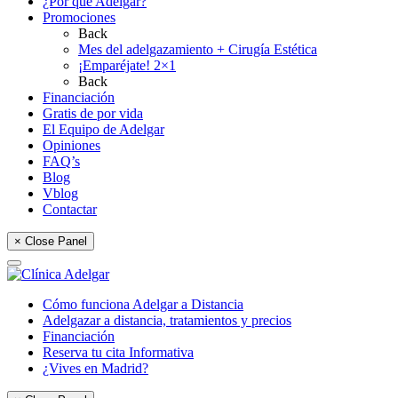
¿Por qué Adelgar?
Promociones
Back
Mes del adelgazamiento + Cirugía Estética
¡Emparéjate! 2×1
Back
Financiación
Gratis de por vida
El Equipo de Adelgar
Opiniones
FAQ’s
Blog
Vblog
Contactar
× Close Panel
Cómo funciona Adelgar a Distancia
Adelgazar a distancia, tratamientos y precios
Financiación
Reserva tu cita Informativa
¿Vives en Madrid?