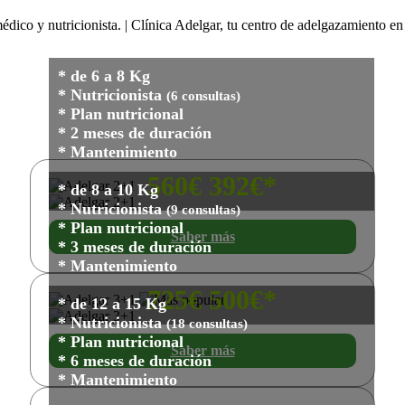
* de 6 a 8 Kg
* Nutricionista
(6 consultas)
* Plan nutricional
* 2 meses de duración
* Mantenimiento
560€
392€*
* de 8 a 10 Kg
* Nutricionista
(9 consultas)
* Plan nutricional
Saber más
* 3 meses de duración
* Mantenimiento
725€
500€*
* de 12 a 15 Kg
* Nutricionista
(18 consultas)
* Plan nutricional
Saber más
* 6 meses de duración
* Mantenimiento