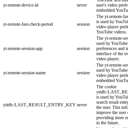
yt-remote-device-id
never
user's video pref
embedded YouTub
The yt-remote-fa
is used by YouTub
yt-remote-fast-check-period
session
video player pre
YouTube videos.
The yt-remote-ses
used by YouTube 
yt-remote-session-app
session
preferences and i
interface of the
video player.
The yt-remote-se
used by YouTube t
yt-remote-session-name
session
video player pref
embedded YouTub
The cookie
ytidb::LAST_
is used by YouTube
search result entr
ytidb::LAST_RESULT_ENTRY_KEY
never
the user. This inf
improve the user
providing more re
in the future.