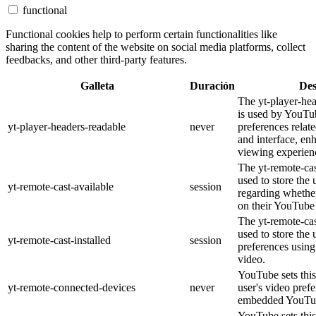
functional
Functional cookies help to perform certain functionalities like
sharing the content of the website on social media platforms, collect
feedbacks, and other third-party features.
Galleta
Duración
Des
The yt-player-he
is used by YouTub
yt-player-headers-readable
never
preferences relat
and interface, en
viewing experien
The yt-remote-cas
used to store the 
yt-remote-cast-available
session
regarding whether
on their YouTube 
The yt-remote-cas
used to store the 
yt-remote-cast-installed
session
preferences usi
video.
YouTube sets this
yt-remote-connected-devices
never
user's video pref
embedded YouTub
YouTube sets this