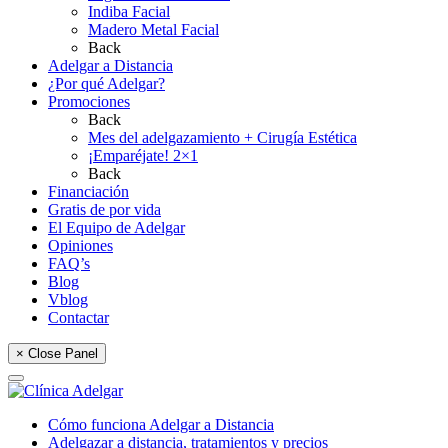
Indiba Facial
Madero Metal Facial
Back
Adelgar a Distancia
¿Por qué Adelgar?
Promociones
Back
Mes del adelgazamiento + Cirugía Estética
¡Emparéjate! 2×1
Back
Financiación
Gratis de por vida
El Equipo de Adelgar
Opiniones
FAQ’s
Blog
Vblog
Contactar
× Close Panel
Cómo funciona Adelgar a Distancia
Adelgazar a distancia, tratamientos y precios