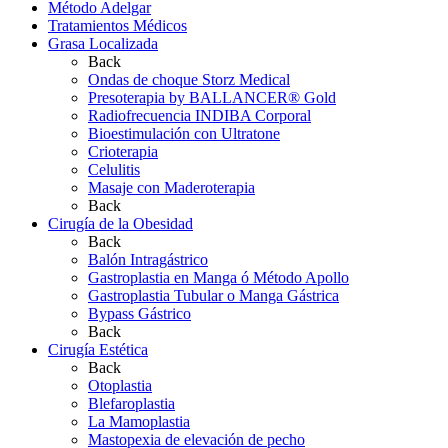
Método Adelgar
Tratamientos Médicos
Grasa Localizada
Back
Ondas de choque Storz Medical
Presoterapia by BALLANCER® Gold
Radiofrecuencia INDIBA Corporal
Bioestimulación con Ultratone
Crioterapia
Celulitis
Masaje con Maderoterapia
Back
Cirugía de la Obesidad
Back
Balón Intragástrico
Gastroplastia en Manga ó Método Apollo
Gastroplastia Tubular o Manga Gástrica
Bypass Gástrico
Back
Cirugía Estética
Back
Otoplastia
Blefaroplastia
La Mamoplastia
Mastopexia de elevación de pecho