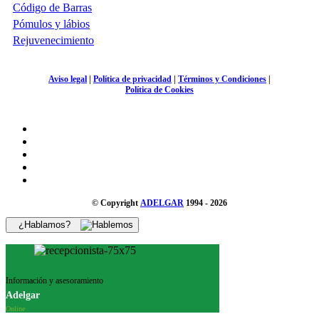
Código de Barras
Pómulos y lábios
Rejuvenecimiento
Aviso legal
|
Política de privacidad
|
Términos y Condiciones
|
Política de Cookies
© Copyright
ADELGAR
1994 - 2026
¿Hablamos?
Información y asesoramiento
Adelgar
Online