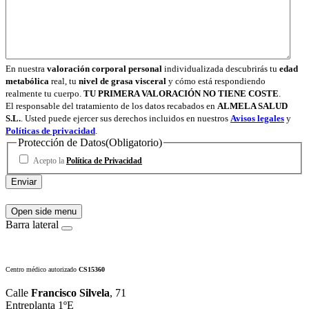
En nuestra
valoración corporal personal
individualizada descubrirás tu
edad
metabólica
real, tu
nivel de grasa visceral
y cómo está respondiendo
realmente tu cuerpo.
TU PRIMERA VALORACIÓN NO TIENE COSTE
.
El responsable del tratamiento de los datos recabados en
ALMELA SALUD
S.L.
. Usted puede ejercer sus derechos incluidos en nuestros
Avisos legales
y
Políticas de privacidad
.
Protección de Datos
(Obligatorio)
Acepto la
Política de Privacidad
Open side menu
Barra lateral
Centro médico autorizado
CS15360
Calle
Francisco Silvela
, 71
Entreplanta 1ºE