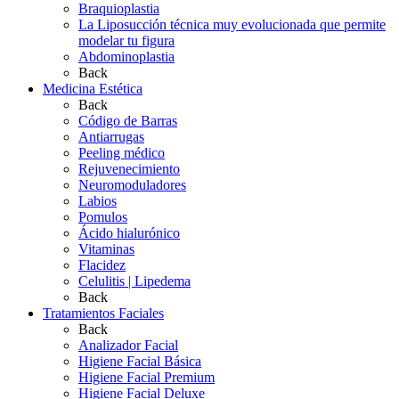
Braquioplastia
La Liposucción técnica muy evolucionada que permite
modelar tu figura
Abdominoplastia
Back
Medicina Estética
Back
Código de Barras
Antiarrugas
Peeling médico
Rejuvenecimiento
Neuromoduladores
Labios
Pomulos
Ácido hialurónico
Vitaminas
Flacidez
Celulitis | Lipedema
Back
Tratamientos Faciales
Back
Analizador Facial
Higiene Facial Básica
Higiene Facial Premium
Higiene Facial Deluxe