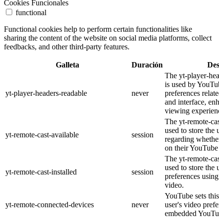
Cookies Funcionales
functional
Functional cookies help to perform certain functionalities like
sharing the content of the website on social media platforms, collect
feedbacks, and other third-party features.
Galleta
Duración
Des
The yt-player-he
is used by YouTub
yt-player-headers-readable
never
preferences relat
and interface, en
viewing experien
The yt-remote-cas
used to store the 
yt-remote-cast-available
session
regarding whether
on their YouTube 
The yt-remote-cas
used to store the 
yt-remote-cast-installed
session
preferences usi
video.
YouTube sets this
yt-remote-connected-devices
never
user's video pref
embedded YouTub