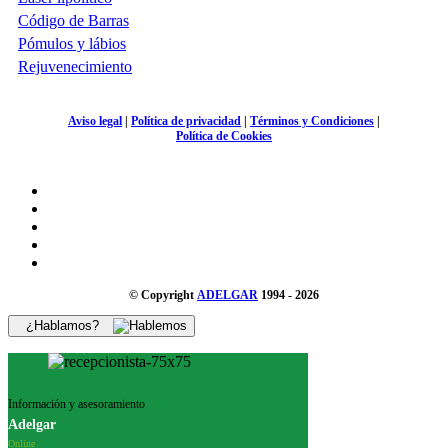
Código de Barras
Pómulos y lábios
Rejuvenecimiento
Aviso legal
|
Política de privacidad
|
Términos y Condiciones
|
Política de Cookies
© Copyright
ADELGAR
1994 - 2026
¿Hablamos?
Información y asesoramiento
Adelgar
Online