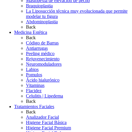
Mastopexia de elevación de pecho
Braquioplastia
La Liposucción técnica muy evolucionada que permite
modelar tu figura
Abdominoplastia
Back
Medicina Estética
Back
Código de Barras
Antiarrugas
Peeling médico
Rejuvenecimiento
Neuromoduladores
Labios
Pomulos
Ácido hialurónico
Vitaminas
Flacidez
Celulitis | Lipedema
Back
Tratamientos Faciales
Back
Analizador Facial
Higiene Facial Básica
Higiene Facial Premium