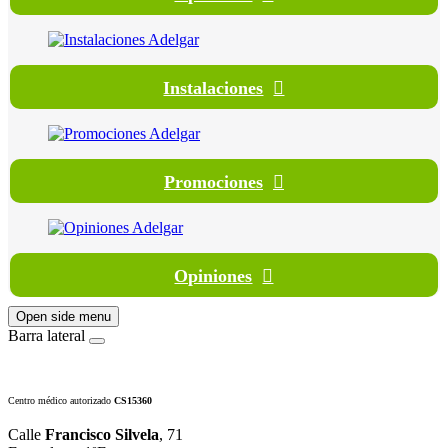
Instalaciones
Promociones
Opiniones
Open side menu
Barra lateral
Centro médico autorizado
CS15360
Calle
Francisco Silvela
, 71