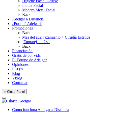
Higiene Facial Deluxe
Indiba Facial
Madero Metal Facial
Back
Adelgar a Distancia
¿Por qué Adelgar?
Promociones
Back
Mes del adelgazamiento + Cirugía Estética
¡Emparéjate! 2×1
Back
Financiación
Gratis de por vida
El Equipo de Adelgar
Opiniones
FAQ’s
Blog
Vblog
Contactar
× Close Panel
Cómo funciona Adelgar a Distancia