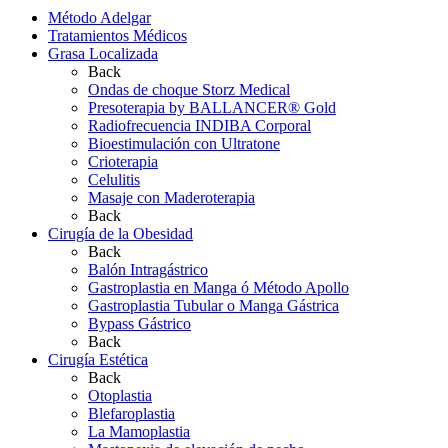
Método Adelgar
Tratamientos Médicos
Grasa Localizada
Back
Ondas de choque Storz Medical
Presoterapia by BALLANCER® Gold
Radiofrecuencia INDIBA Corporal
Bioestimulación con Ultratone
Crioterapia
Celulitis
Masaje con Maderoterapia
Back
Cirugía de la Obesidad
Back
Balón Intragástrico
Gastroplastia en Manga ó Método Apollo
Gastroplastia Tubular o Manga Gástrica
Bypass Gástrico
Back
Cirugía Estética
Back
Otoplastia
Blefaroplastia
La Mamoplastia