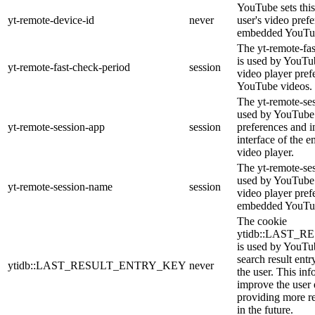
YouTube sets this
yt-remote-device-id
never
user's video pref
embedded YouTub
The yt-remote-fa
is used by YouTub
yt-remote-fast-check-period
session
video player pre
YouTube videos.
The yt-remote-ses
used by YouTube 
yt-remote-session-app
session
preferences and i
interface of the
video player.
The yt-remote-se
used by YouTube t
yt-remote-session-name
session
video player pref
embedded YouTub
The cookie
ytidb::LAST_
is used by YouTube
search result entr
ytidb::LAST_RESULT_ENTRY_KEY
never
the user. This inf
improve the user
providing more re
in the future.