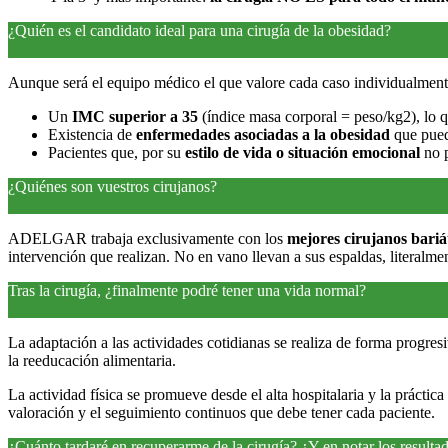
¿Quién es el candidato ideal para una cirugía de la obesidad?
Aunque será el equipo médico el que valore cada caso individualmente, 
Un
IMC superior a 35
(índice masa corporal = peso/kg2), lo 
Existencia de
enfermedades asociadas a la obesidad
que puede
Pacientes que, por su
estilo de vida o situación emocional
no p
¿Quiénes son vuestros cirujanos?
ADELGAR trabaja exclusivamente con los
mejores cirujanos bariát
intervención que realizan. No en vano llevan a sus espaldas, literalme
Tras la cirugía, ¿finalmente podré tener una vida normal?
La adaptación a las actividades cotidianas se realiza de forma progres
la reeducación alimentaria.
La actividad física se promueve desde el alta hospitalaria y la prácti
valoración y el seguimiento continuos que debe tener cada paciente.
¿Cuánto tardaré en recuperarme de la cirugía? ¿Y en notar los resulta