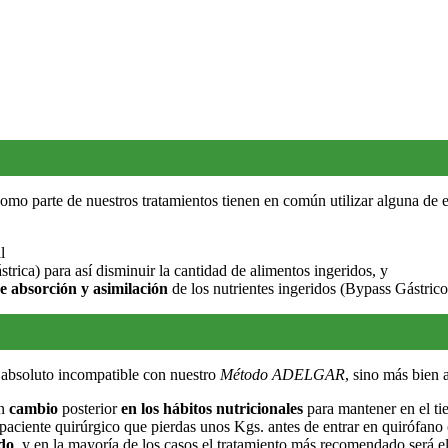
 parte de nuestros tratamientos tienen en común utilizar alguna de es
l
ica) para así disminuir la cantidad de alimentos ingeridos, y
e absorción y asimilación
de los nutrientes ingeridos (Bypass Gástrico
n absoluto incompatible con nuestro
Método ADELGAR
, sino más bien 
un
cambio
posterior
en los hábitos nutricionales
para mantener en el t
aciente quirúrgico que pierdas unos Kgs. antes de entrar en quirófano
do
, y en la mayoría de los casos el tratamiento más recomendado será e