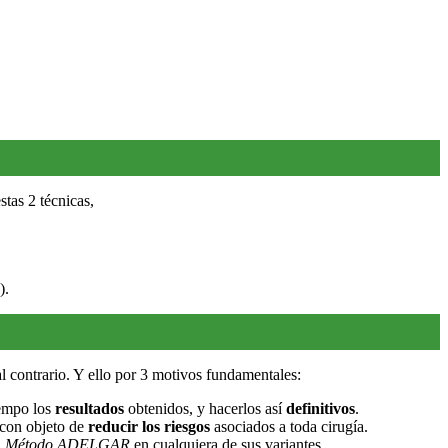
tas 2 técnicas,
).
al contrario. Y ello por 3 motivos fundamentales:
iempo los
resultados
obtenidos, y hacerlos así
definitivos
.
 con objeto de
reducir los riesgos
asociados a toda cirugía.
l
Método ADELGAR
en cualquiera de sus variantes.