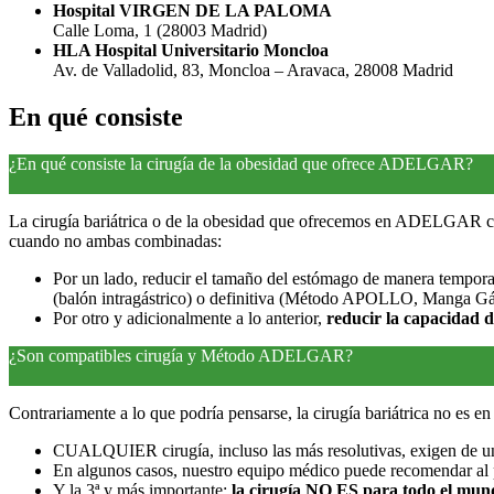
Hospital VIRGEN DE LA PALOMA
Calle Loma, 1 (28003 Madrid)
HLA Hospital Universitario Moncloa
Av. de Valladolid, 83, Moncloa – Aravaca, 28008 Madrid
En qué
consiste
¿En qué consiste la cirugía de la obesidad que ofrece ADELGAR?
La cirugía bariátrica o de la obesidad que ofrecemos en ADELGAR como
cuando no ambas combinadas:
Por un lado, reducir el tamaño del estómago de manera tempora
(balón intragástrico) o definitiva (Método APOLLO, Manga Gástr
Por otro y adicionalmente a lo anterior,
reducir la capacidad d
¿Son compatibles cirugía y Método ADELGAR?
Contrariamente a lo que podría pensarse, la cirugía bariátrica no es e
CUALQUIER cirugía, incluso las más resolutivas, exigen de 
En algunos casos, nuestro equipo médico puede recomendar al p
Y la 3ª y más importante:
la cirugía NO ES para todo el mun