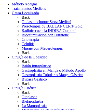
Método Adelgar
Tratamientos Médicos
Grasa Localizada
Back
Ondas de choque Storz Medical
Presoterapia by BALLANCER® Gold
Radiofrecuencia INDIBA Corporal
Bioestimulación con Ultratone
Crioterapia
Celulitis
Masaje con Maderoterapia
Back
Cirugía de la Obesidad
Back
Balón Intragástrico
Gastroplastia en Manga ó Método Apollo
Gastroplastia Tubular o Manga Gástrica
Bypass Gástrico
Back
Cirugía Estética
Back
Otoplastia
Blefaroplastia
La Mamoplastia