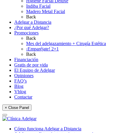
Higiene Facial Deluxe
Indiba Facial
Madero Metal Facial
Back
Adelgar a Distancia
¿Por qué Adelgar?
Promociones
Back
Mes del adelgazamiento + Cirugía Estética
¡Emparéjate! 2×1
Back
Financiación
Gratis de por vida
El Equipo de Adelgar
Opiniones
FAQ’s
Blog
Vblog
Contactar
× Close Panel
Cómo funciona Adelgar a Distancia