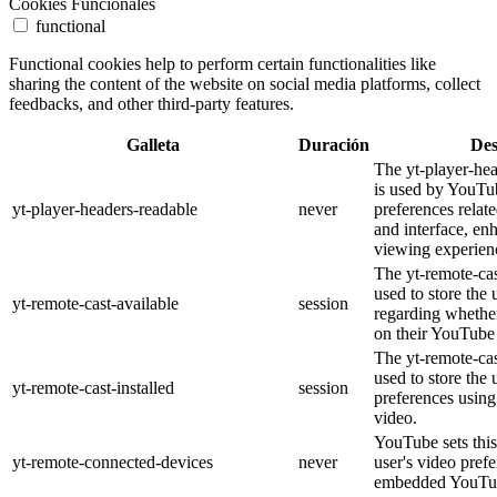
Cookies Funcionales
functional
Functional cookies help to perform certain functionalities like
sharing the content of the website on social media platforms, collect
feedbacks, and other third-party features.
Galleta
Duración
Des
The yt-player-he
is used by YouTub
yt-player-headers-readable
never
preferences relat
and interface, en
viewing experien
The yt-remote-cas
used to store the 
yt-remote-cast-available
session
regarding whether
on their YouTube 
The yt-remote-cas
used to store the 
yt-remote-cast-installed
session
preferences usi
video.
YouTube sets this
yt-remote-connected-devices
never
user's video pref
embedded YouTub