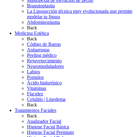
Mastopexia de elevación de pecho
Braquioplastia
La Liposucción técnica muy evolucionada que permite
modelar tu figura
Abdominoplastia
Back
Medicina Estética
Back
Código de Barras
Antiarrugas
Peeling médico
Rejuvenecimiento
Neuromoduladores
Labios
Pomulos
Ácido hialurónico
Vitaminas
Flacidez
Celulitis | Lipedema
Back
Tratamientos Faciales
Back
Analizador Facial
Higiene Facial Básica
Higiene Facial Premium