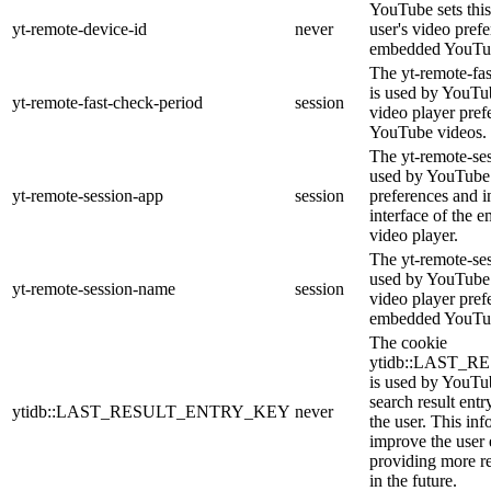
YouTube sets this
yt-remote-device-id
never
user's video pref
embedded YouTub
The yt-remote-fa
is used by YouTub
yt-remote-fast-check-period
session
video player pre
YouTube videos.
The yt-remote-ses
used by YouTube 
yt-remote-session-app
session
preferences and i
interface of the
video player.
The yt-remote-se
used by YouTube t
yt-remote-session-name
session
video player pref
embedded YouTub
The cookie
ytidb::LAST_
is used by YouTube
search result entr
ytidb::LAST_RESULT_ENTRY_KEY
never
the user. This inf
improve the user
providing more re
in the future.