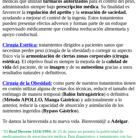
médicas que utilizan
fármacos autorizados
para el control del peso,
administrados siempre bajo
prescripción médica
. Su finalidad es
favorecer la
regulación del apetito
y la
sensación de saciedad
,
ayudando a mejorar el control de la ingesta. Estos tratamientos
pueden presentar efectos adversos y forman parte de un enfoque
supervisado médicamente que combina reeducación alimentaria y
apoyo conductual.
Cirugía Estética:
tratamientos dirigidos a pacientes sanos que
necesitan perder peso (cirugía de la obesidad) o corregir su aspecto
físico vía la
armonización de ciertas zonas corporales (cirugía
estética)
. El objetivo final es siempre la mejoría de la
calidad de
vida
del paciente, de su
imagen
y de su
autoestima
gracias a unos
resultados naturales y definitivos.
Cirugía de la Obesidad:
como parte de nuestros tratamientos tienen
en común utilizar alguna de estas dos técnicas, reducir el tamaño del
estómago de manera temporal (
Balón Intragástrico
) o definitiva
(
Método APOLLO, Manga Gástrica
) y adicionalmente a lo
anterior, reducir la capacidad de absorción y asimilación de los
nutrientes ingeridos (
Bypass Gástrico
).
Te damos la bienvenida a tu nueva vida. Bienvenid@ a
Adelgar
.
“El
Real Decreto 1416/1994
, de 25 de junio no permite la publicidad de
medicamentos de prescripción médica. Para diagnóstico y tratamiento con los