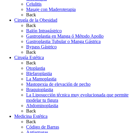
Celulitis
Masaje con Maderoterapia
Back
Cirugía de la Obesidad
Back
Balón Intragástrico
Gastroplastia en Manga ó Método Apollo
Gastroplastia Tubular o Manga Gástrica
Bypass Gástrico
Back
Cirugía Estética
Back
Otoplastia
Blefaroplastia
La Mamoplastia
Mastopexia de elevación de pecho
Braquioplastia
La Liposucción técnica muy evolucionada que permite
modelar tu figura
Abdominoplastia
Back
Medicina Estética
Back
Código de Barras
Antiarrugas