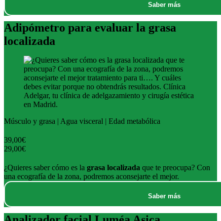
Saber más
Adipómetro para evaluar la grasa
localizada
Músculo y grasa | Agua visceral | Edad metabólica
39,00€
29,00€
¿Quieres saber cómo es la
grasa localizada
que te preocupa? Con
una ecografía de la zona, podremos aconsejarte el mejor.
Saber más
Analizador facial Luméa Asica