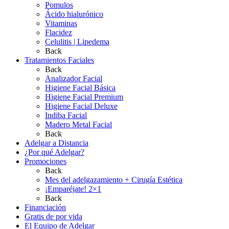
Pomulos
Ácido hialurónico
Vitaminas
Flacidez
Celulitis | Lipedema
Back
Tratamientos Faciales
Back
Analizador Facial
Higiene Facial Básica
Higiene Facial Premium
Higiene Facial Deluxe
Indiba Facial
Madero Metal Facial
Back
Adelgar a Distancia
¿Por qué Adelgar?
Promociones
Back
Mes del adelgazamiento + Cirugía Estética
¡Emparéjate! 2×1
Back
Financiación
Gratis de por vida
El Equipo de Adelgar