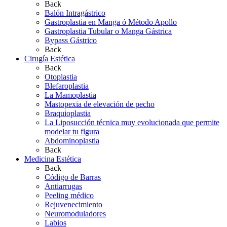
Back
Balón Intragástrico
Gastroplastia en Manga ó Método Apollo
Gastroplastia Tubular o Manga Gástrica
Bypass Gástrico
Back
Cirugía Estética
Back
Otoplastia
Blefaroplastia
La Mamoplastia
Mastopexia de elevación de pecho
Braquioplastia
La Liposucción técnica muy evolucionada que permite
modelar tu figura
Abdominoplastia
Back
Medicina Estética
Back
Código de Barras
Antiarrugas
Peeling médico
Rejuvenecimiento
Neuromoduladores
Labios