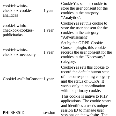
CookieYes set this cookie to
cookielawinfo-
store the user consent for the
checkbox-cookies-
1 year
cookies in the category
analiticas
"Analytics".
CookieYes set this cookie to
cookielawinfo-
store the user consent for the
checkbox-cookies-
1 year
cookies in the category
publicitarias
"Advertisement".
Set by the GDPR Cookie
Consent plugin, this cookie
cookielawinfo-
1 year
records the user consent for the
checkbox-necessary
cookies in the "Necessary"
category.
CookieYes sets this cookie to
record the default button state
of the corresponding category
CookieLawInfoConsent
1 year
and the status of CCPA. It
works only in coordination
with the primary cookie.
This cookie is native to PHP
applications. The cookie stores
and identifies a user's unique
session ID to manage user
PHPSESSID
session
sessions on the website. The