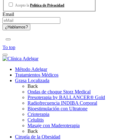
Acepto la
Política de Privacidad
Email
To top
Método Adelgar
Tratamientos Médicos
Grasa Localizada
Back
Ondas de choque Storz Medical
Presoterapia by BALLANCER® Gold
Radiofrecuencia INDIBA Corporal
Bioestimulación con Ultratone
Crioterapia
Celulitis
Masaje con Maderoterapia
Back
Cirugía de la Obesidad