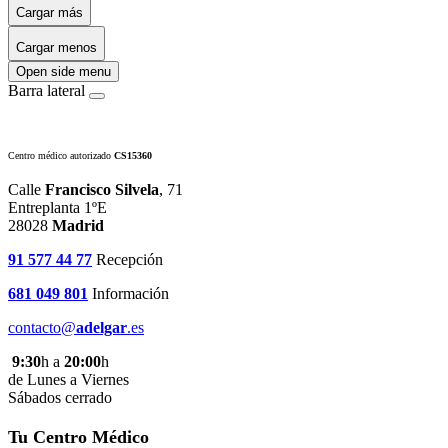
Cargar más
Cargar menos
Open side menu
Barra lateral
Centro médico autorizado
CS15360
Calle
Francisco Silvela
, 71
Entreplanta 1ºE
28028
Madrid
91 577 44 77
Recepción
681 049 801
Información
contacto@
adelgar
.es
9:30
h a
20:00
h
de Lunes a Viernes
Sábados cerrado
Tu Centro Médico