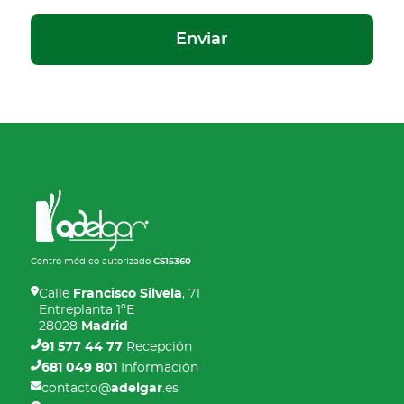
o
a
t
t
o
e
ri
c
o
)
c
i
ó
n
d
e
d
a
Centro médico autorizado
CS15360
t
o
Calle
Francisco Silvela
, 71
Entreplanta 1ºE
s
28028
Madrid
(
91 577 44 77
Recepción
O
b
681 049 801
Información
l
contacto@
adelgar
.es
i