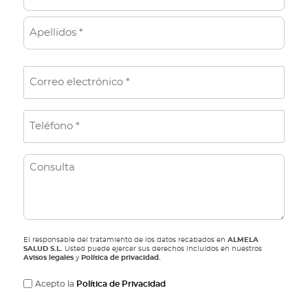
o
m
N
b
o
r
m
A
b
e
E
p
r
(
e
m
e
O
l
a
b
T
l
i
l
e
i
i
l
g
d
l
(
C
a
o
é
O
t
o
s
b
f
o
n
li
o
r
g
s
i
n
a
u
o
o
t
)
El responsable del tratamiento de los datos recabados en
ALMELA
l
o
(
SALUD S.L.
Usted puede ejercer sus derechos incluidos en nuestros
Avisos legales
ri
y
Política de privacidad.
t
O
o
b
a
P
Acepto la
Política de Privacidad
)
li
r
g