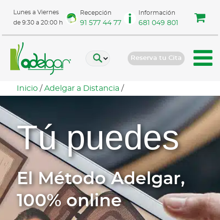
Lunes a Viernes
Recepción
Información
91 577 44 77
681 049 801
de 9:30 a 20:00 h
Reserva tu Cita
Inicio
/
Adelgar a Distancia
/
Tú puedes
El Método Adelgar,
100% online