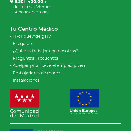
9:30
h a
20:00
h
g
de Lunes a Viernes
a
Sábados cerrado
t
o
r
Tu Centro Médico
i
¿Por qué Adelgar?
o
)
El equipo
¿Quieres trabajar con nosotros?
Preguntas Frecuentes
Adelgar promueve el empleo joven
Embajadores de marca
Instalaciones