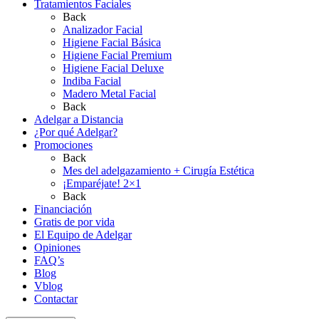
Tratamientos Faciales
Back
Analizador Facial
Higiene Facial Básica
Higiene Facial Premium
Higiene Facial Deluxe
Indiba Facial
Madero Metal Facial
Back
Adelgar a Distancia
¿Por qué Adelgar?
Promociones
Back
Mes del adelgazamiento + Cirugía Estética
¡Emparéjate! 2×1
Back
Financiación
Gratis de por vida
El Equipo de Adelgar
Opiniones
FAQ’s
Blog
Vblog
Contactar