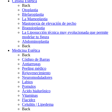
Cirugía Estética
Back
Otoplastia
Blefaroplastia
La Mamoplastia
Mastopexia de elevación de pecho
Braquioplastia
La Liposucción técnica muy evolucionada que permite
modelar tu figura
Abdominoplastia
Back
Medicina Estética
Back
Código de Barras
Antiarrugas
Peeling médico
Rejuvenecimiento
Neuromoduladores
Labios
Pomulos
Ácido hialurónico
Vitaminas
Flacidez
Celulitis | Lipedema
Back