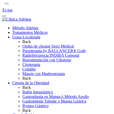
To top
Método Adelgar
Tratamientos Médicos
Grasa Localizada
Back
Ondas de choque Storz Medical
Presoterapia by BALLANCER® Gold
Radiofrecuencia INDIBA Corporal
Bioestimulación con Ultratone
Crioterapia
Celulitis
Masaje con Maderoterapia
Back
Cirugía de la Obesidad
Back
Balón Intragástrico
Gastroplastia en Manga ó Método Apollo
Gastroplastia Tubular o Manga Gástrica
Bypass Gástrico
Back