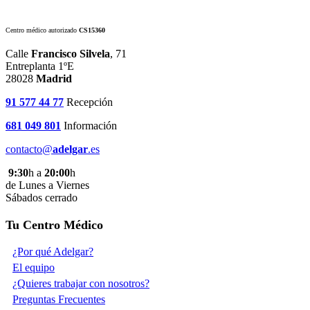
Centro médico autorizado
CS15360
Calle
Francisco Silvela
, 71
Entreplanta 1ºE
28028
Madrid
91 577 44 77
Recepción
681 049 801
Información
contacto@
adelgar
.es
9:30
h a
20:00
h
de Lunes a Viernes
Sábados cerrado
Tu Centro Médico
¿Por qué Adelgar?
El equipo
¿Quieres trabajar con nosotros?
Preguntas Frecuentes