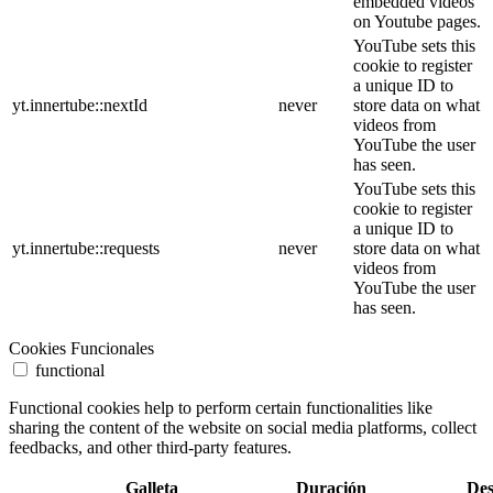
embedded videos
on Youtube pages.
YouTube sets this
cookie to register
a unique ID to
yt.innertube::nextId
never
store data on what
videos from
YouTube the user
has seen.
YouTube sets this
cookie to register
a unique ID to
yt.innertube::requests
never
store data on what
videos from
YouTube the user
has seen.
Cookies Funcionales
functional
Functional cookies help to perform certain functionalities like
sharing the content of the website on social media platforms, collect
feedbacks, and other third-party features.
Galleta
Duración
Des