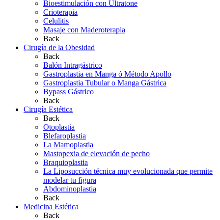
Bioestimulación con Ultratone
Crioterapia
Celulitis
Masaje con Maderoterapia
Back
Cirugía de la Obesidad
Back
Balón Intragástrico
Gastroplastia en Manga ó Método Apollo
Gastroplastia Tubular o Manga Gástrica
Bypass Gástrico
Back
Cirugía Estética
Back
Otoplastia
Blefaroplastia
La Mamoplastia
Mastopexia de elevación de pecho
Braquioplastia
La Liposucción técnica muy evolucionada que permite
modelar tu figura
Abdominoplastia
Back
Medicina Estética
Back