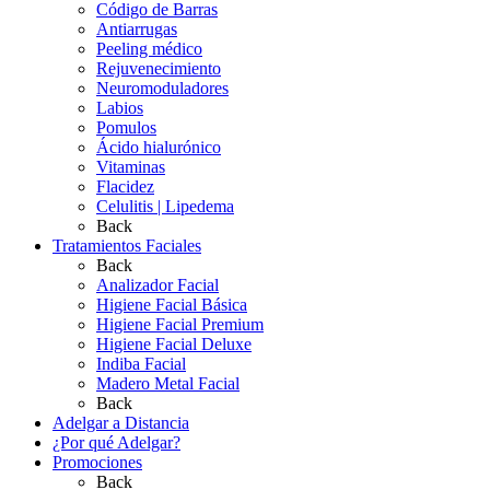
Código de Barras
Antiarrugas
Peeling médico
Rejuvenecimiento
Neuromoduladores
Labios
Pomulos
Ácido hialurónico
Vitaminas
Flacidez
Celulitis | Lipedema
Back
Tratamientos Faciales
Back
Analizador Facial
Higiene Facial Básica
Higiene Facial Premium
Higiene Facial Deluxe
Indiba Facial
Madero Metal Facial
Back
Adelgar a Distancia
¿Por qué Adelgar?
Promociones
Back