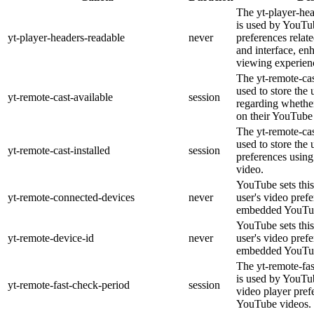
The yt-player-he
is used by YouTub
yt-player-headers-readable
never
preferences relat
and interface, en
viewing experien
The yt-remote-cas
used to store the 
yt-remote-cast-available
session
regarding whether
on their YouTube 
The yt-remote-cas
used to store the 
yt-remote-cast-installed
session
preferences usi
video.
YouTube sets this
yt-remote-connected-devices
never
user's video pref
embedded YouTub
YouTube sets this
yt-remote-device-id
never
user's video pref
embedded YouTub
The yt-remote-fa
is used by YouTub
yt-remote-fast-check-period
session
video player pre
YouTube videos.