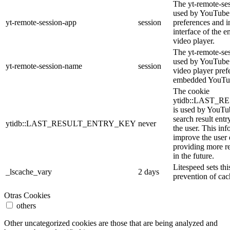
The yt-remote-ses
used by YouTube 
yt-remote-session-app
session
preferences and i
interface of the
video player.
The yt-remote-se
used by YouTube t
yt-remote-session-name
session
video player pref
embedded YouTub
The cookie
ytidb::LAST_
is used by YouTube
search result entr
ytidb::LAST_RESULT_ENTRY_KEY
never
the user. This inf
improve the user
providing more re
in the future.
Litespeed sets thi
_lscache_vary
2 days
prevention of cac
Otras Cookies
others
Other uncategorized cookies are those that are being analyzed and