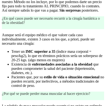
nuestro Método no los incluye, por lo que podemos darte un precio
fijo para todo tu tratamiento AL PRINCIPIO, cuando lo contrates.
Así siempre sabrás lo que vas a pagar.
Sin sorpresas
posteriores.
¿En qué casos puede ser necesario recurrir a la cirugía bariátrica o
de la obesidad?
Aunque será el equipo médico el que valore cada caso
individualmente, existen 3 casos en los que, a priori, puede ser
necesario una cirugía:
Tener un
IMC superior a 35
(índice masa corporal =
peso/kg2), lo que en términos prácticos sería un sobrepeso de
20-25 kgs. (algo menos en mujeres)
Existencia de
enfermedades asociadas a la obesidad
que
pueden comprometer la salud del paciente (hipertensión,
diabetes, etc.).
Pacientes que, por su
estilo de vida o situación emocional
no
pueden recurrir, por inefectivos, a métodos tradicionales de
control de peso.
¿Por qué se puede perder masa muscular al hacer ejercicio?
La pérdida de masa muscular puede ocurrir si no existe un estímulo