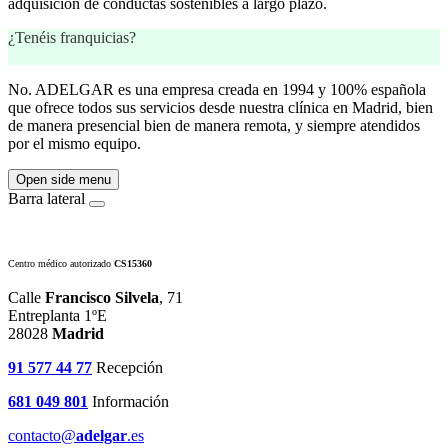
adquisición de conductas sostenibles a largo plazo.
¿Tenéis franquicias?
No. ADELGAR es una empresa creada en 1994 y 100% española
que ofrece todos sus servicios desde nuestra clínica en Madrid, bien
de manera presencial bien de manera remota, y siempre atendidos
por el mismo equipo.
Open side menu
Barra lateral
Centro médico autorizado
CS15360
Calle
Francisco Silvela
, 71
Entreplanta 1ºE
28028
Madrid
91 577 44 77
Recepción
681 049 801
Información
contacto@
adelgar
.es