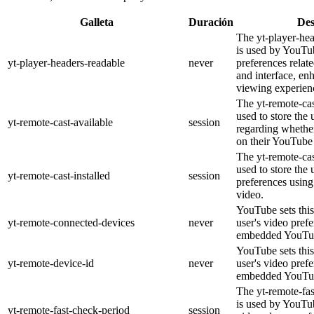
Galleta
Duración
Des
The yt-player-he
is used by YouTub
yt-player-headers-readable
never
preferences relat
and interface, en
viewing experien
The yt-remote-cas
used to store the 
yt-remote-cast-available
session
regarding whether
on their YouTube 
The yt-remote-cas
used to store the 
yt-remote-cast-installed
session
preferences usi
video.
YouTube sets this
yt-remote-connected-devices
never
user's video pref
embedded YouTub
YouTube sets this
yt-remote-device-id
never
user's video pref
embedded YouTub
The yt-remote-fa
is used by YouTub
yt-remote-fast-check-period
session