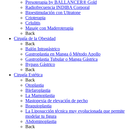
Presoterapia by BALLANCER® Gold
Radiofrecuencia INDIBA Corporal
Bioestimulación con Ultratone
Crioterapia
Celulitis
Masaje con Maderoterapia
Back
Cirugía de la Obesidad
Back
Balón Intragástrico
Gastroplastia en Manga ó Método Apollo
Gastroplastia Tubular o Manga Gástrica
Bypass Gástrico
Back
Cirugía Estética
Back
Otoplastia
Blefaroplastia
La Mamoplastia
Mastopexia de elevación de pecho
Braquioplastia
La Liposucción técnica muy evolucionada que permite
modelar tu figura
Abdominoplastia
Back