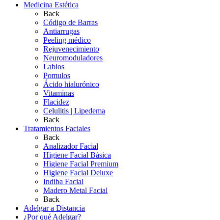
Medicina Estética
Back
Código de Barras
Antiarrugas
Peeling médico
Rejuvenecimiento
Neuromoduladores
Labios
Pomulos
Ácido hialurónico
Vitaminas
Flacidez
Celulitis | Lipedema
Back
Tratamientos Faciales
Back
Analizador Facial
Higiene Facial Básica
Higiene Facial Premium
Higiene Facial Deluxe
Indiba Facial
Madero Metal Facial
Back
Adelgar a Distancia
¿Por qué Adelgar?