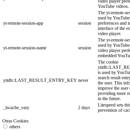
video player pre
YouTube videos.
The yt-remote-ses
used by YouTube 
yt-remote-session-app
session
preferences and i
interface of the
video player.
The yt-remote-se
used by YouTube t
yt-remote-session-name
session
video player pref
embedded YouTub
The cookie
ytidb::LAST_
is used by YouTube
search result entr
ytidb::LAST_RESULT_ENTRY_KEY
never
the user. This inf
improve the user
providing more re
in the future.
Litespeed sets thi
_lscache_vary
2 days
prevention of cac
Otras Cookies
others