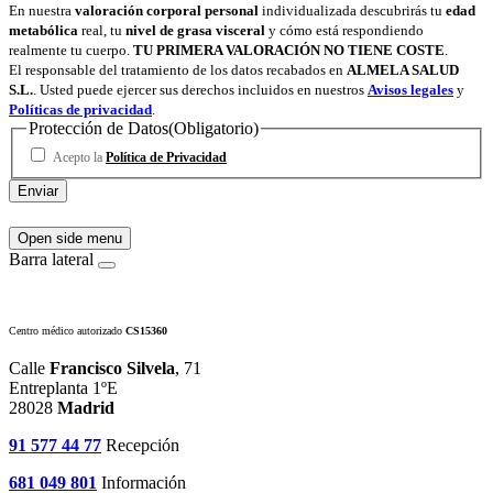
En nuestra
valoración corporal personal
individualizada descubrirás tu
edad
metabólica
real, tu
nivel de grasa visceral
y cómo está respondiendo
realmente tu cuerpo.
TU PRIMERA VALORACIÓN NO TIENE COSTE
.
El responsable del tratamiento de los datos recabados en
ALMELA SALUD
S.L.
. Usted puede ejercer sus derechos incluidos en nuestros
Avisos legales
y
Políticas de privacidad
.
Protección de Datos
(Obligatorio)
Acepto la
Política de Privacidad
Open side menu
Barra lateral
Centro médico autorizado
CS15360
Calle
Francisco Silvela
, 71
Entreplanta 1ºE
28028
Madrid
91 577 44 77
Recepción
681 049 801
Información