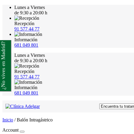
Lunes a Viernes
de 9:30 a 20:00 h
Recepción
91 577 44 77
Información
¿No vives en Madrid?
681 049 801
Lunes a Viernes
de 9:30 a 20:00 h
Recepción
91 577 44 77
Información
681 049 801
Inicio
/
Balón Intragástrico
Account