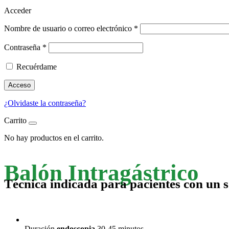
Acceder
Nombre de usuario o correo electrónico
*
Contraseña
*
Recuérdame
Acceso
¿Olvidaste la contraseña?
Carrito
No hay productos en el carrito.
Balón Intragástrico
Técnica indicada para pacientes con un
Duración
endoscopia
30-45 minutos