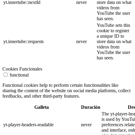
yt.innertube::nextId
never
store data on what
videos from
YouTube the user
has seen.
YouTube sets this
cookie to register
a unique ID to
yt.innertube::requests
never
store data on what
videos from
YouTube the user
has seen.
Cookies Funcionales
functional
Functional cookies help to perform certain functionalities like
sharing the content of the website on social media platforms, collect
feedbacks, and other third-party features.
Galleta
Duración
Des
The yt-player-he
is used by YouTub
yt-player-headers-readable
never
preferences relat
and interface, en