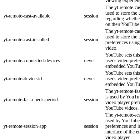
viewing experien
The yt-remote-cas
used to store the 
yt-remote-cast-available
session
regarding whether
on their YouTube 
The yt-remote-cas
used to store the 
yt-remote-cast-installed
session
preferences usi
video.
YouTube sets this
yt-remote-connected-devices
never
user's video pref
embedded YouTub
YouTube sets this
yt-remote-device-id
never
user's video pref
embedded YouTub
The yt-remote-fa
is used by YouTub
yt-remote-fast-check-period
session
video player pre
YouTube videos.
The yt-remote-ses
used by YouTube 
yt-remote-session-app
session
preferences and i
interface of the
video player.