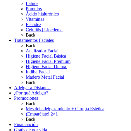
Labios
Pomulos
Ácido hialurónico
Vitaminas
Flacidez
Celulitis | Lipedema
Back
Tratamientos Faciales
Back
Analizador Facial
Higiene Facial Básica
Higiene Facial Premium
Higiene Facial Deluxe
Indiba Facial
Madero Metal Facial
Back
Adelgar a Distancia
¿Por qué Adelgar?
Promociones
Back
Mes del adelgazamiento + Cirugía Estética
¡Emparéjate! 2×1
Back
Financiación
Gratis de por vida