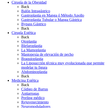
Cirugía de la Obesidad
Back
Balón Intragástrico
Gastroplastia en Manga ó Método Apollo
Gastroplastia Tubular o Manga Gástrica
Bypass Gástrico
Back
Cirugía Estética
Back
Otoplastia
Blefaroplastia
La Mamoplastia
Mastopexia de elevación de pecho
Braquioplastia
La Liposucción técnica muy evolucionada que permite
modelar tu figura
Abdominoplastia
Back
Medicina Estética
Back
Código de Barras
Antiarrugas
Peeling médico
Rejuvenecimiento
Neuromoduladores