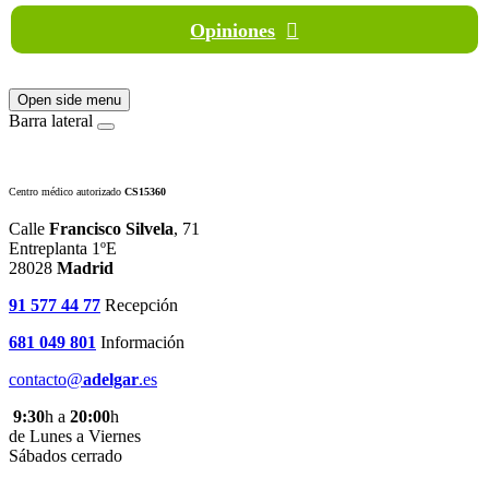
Opiniones
Open side menu
Barra lateral
Centro médico autorizado
CS15360
Calle
Francisco Silvela
, 71
Entreplanta 1ºE
28028
Madrid
91 577 44 77
Recepción
681 049 801
Información
contacto@
adelgar
.es
9:30
h a
20:00
h
de Lunes a Viernes
Sábados cerrado