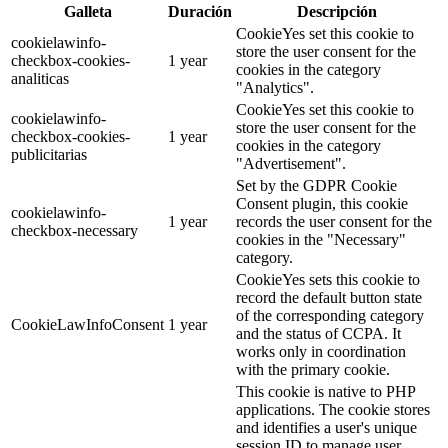
Galleta
Duración
Descripción
CookieYes set this cookie to
cookielawinfo-
store the user consent for the
checkbox-cookies-
1 year
cookies in the category
analiticas
"Analytics".
CookieYes set this cookie to
cookielawinfo-
store the user consent for the
checkbox-cookies-
1 year
cookies in the category
publicitarias
"Advertisement".
Set by the GDPR Cookie
Consent plugin, this cookie
cookielawinfo-
1 year
records the user consent for the
checkbox-necessary
cookies in the "Necessary"
category.
CookieYes sets this cookie to
record the default button state
of the corresponding category
CookieLawInfoConsent
1 year
and the status of CCPA. It
works only in coordination
with the primary cookie.
This cookie is native to PHP
applications. The cookie stores
and identifies a user's unique
session ID to manage user