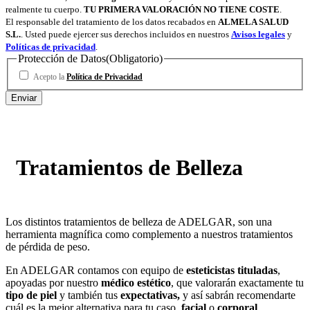
realmente tu cuerpo.
TU PRIMERA VALORACIÓN NO TIENE COSTE
.
El responsable del tratamiento de los datos recabados en
ALMELA SALUD
S.L.
. Usted puede ejercer sus derechos incluidos en nuestros
Avisos legales
y
Políticas de privacidad
.
Protección de Datos
(Obligatorio)
Acepto la
Política de Privacidad
Tratamientos de Belleza
Los distintos tratamientos de belleza de ADELGAR, son una
herramienta magnífica como complemento a nuestros tratamientos
de pérdida de peso.
En ADELGAR contamos con equipo de
esteticistas tituladas
,
apoyadas por nuestro
médico estético
, que valorarán exactamente tu
tipo de piel
y también tus
expectativas,
y así sabrán recomendarte
cuál es la mejor alternativa para tu caso,
facial
o
corporal
.