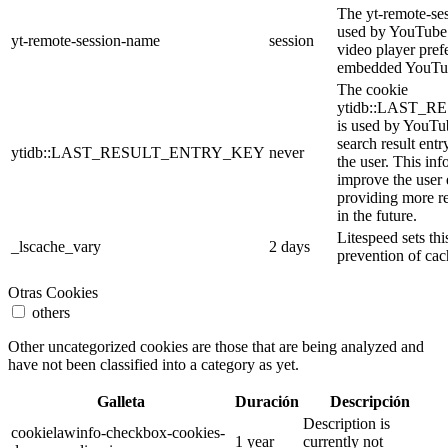
The yt-remote-se
used by YouTube t
yt-remote-session-name
session
video player pref
embedded YouTub
The cookie
ytidb::LAST_
is used by YouTube
search result entr
ytidb::LAST_RESULT_ENTRY_KEY
never
the user. This inf
improve the user
providing more re
in the future.
Litespeed sets thi
_lscache_vary
2 days
prevention of cac
Otras Cookies
others
Other uncategorized cookies are those that are being analyzed and
have not been classified into a category as yet.
Galleta
Duración
Descripción
Description is
cookielawinfo-checkbox-cookies-
1 year
currently not