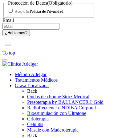
Protección de Datos
(Obligatorio)
Acepto la
Política de Privacidad
Email
To top
Método Adelgar
Tratamientos Médicos
Grasa Localizada
Back
Ondas de choque Storz Medical
Presoterapia by BALLANCER® Gold
Radiofrecuencia INDIBA Corporal
Bioestimulación con Ultratone
Crioterapia
Celulitis
Masaje con Maderoterapia
Back