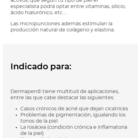
activos, que según tu tipo de piel el
O
especialista podrá optar entre vitaminas, silicio,
b
ácido hialurónico, etc.…
l
i
Las micropunciones además estimulan la
g
producción natural de colágeno y elastina.
a
t
o
r
i
o
Indicado
para:
)
Dermapen© tiene multitud de aplicaciones,
entre las que cabe destacar las siguientes:
Casos crónicos de acné que dejan cicatrices
Problemas de pigmentación, igualando los
tonos de la piel
La rosácea (condición crónica e inflamatoria
de la piel)