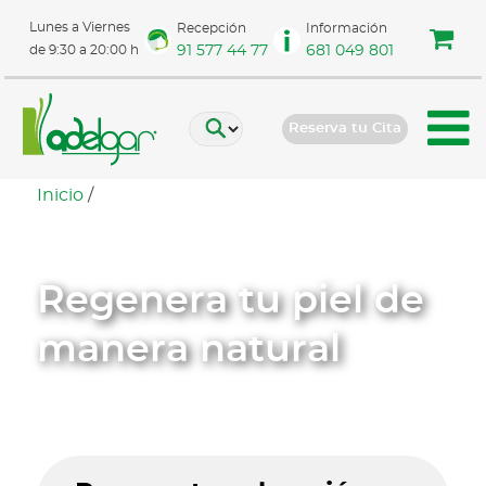
Lunes a Viernes
Recepción
Información
91 577 44 77
681 049 801
de 9:30 a 20:00 h
Reserva tu Cita
Inicio
/
Regenera tu
piel de
manera natural