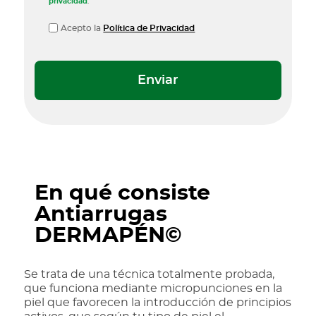
privacidad
.
a
a
t
t
P
o
Acepto la
Política de Privacidad
o
ri
r
ri
o
o
o
)
)
t
e
c
c
i
ó
n
En qué consiste
d
Antiarrugas
e
D
DERMAPÉN©
a
t
Se trata de una técnica totalmente probada,
o
que funciona mediante micropunciones en la
s
piel que favorecen la introducción de principios
(