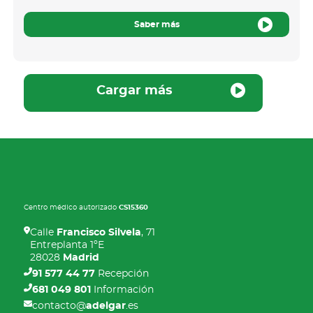
Saber más
Cargar más
Centro médico autorizado
CS15360
Calle
Francisco Silvela
, 71
Entreplanta 1ºE
28028
Madrid
91 577 44 77
Recepción
681 049 801
Información
contacto@
adelgar
.es