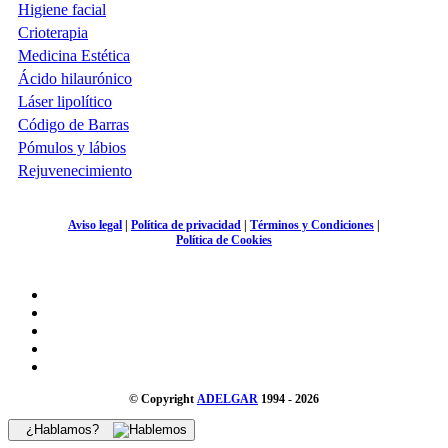
Higiene facial
Crioterapia
Medicina Estética
Ácido hilaurónico
Láser lipolítico
Código de Barras
Pómulos y lábios
Rejuvenecimiento
Aviso legal
|
Política de privacidad
|
Términos y Condiciones
|
Política de Cookies
© Copyright
ADELGAR
1994 - 2026
¿Hablamos?