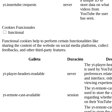
a unique ID to
yt.innertube::requests
never
store data on what
videos from
YouTube the user
has seen.
Cookies Funcionales
functional
Functional cookies help to perform certain functionalities like
sharing the content of the website on social media platforms, collect
feedbacks, and other third-party features.
Galleta
Duración
Des
The yt-player-he
is used by YouTub
yt-player-headers-readable
never
preferences relat
and interface, en
viewing experien
The yt-remote-cas
used to store the 
yt-remote-cast-available
session
regarding whether
on their YouTube 
The yt-remote-cas
used to store the 