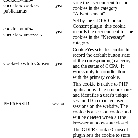
store the user consent for the
checkbox-cookies-
1 year
cookies in the category
publicitarias
"Advertisement".
Set by the GDPR Cookie
Consent plugin, this cookie
cookielawinfo-
1 year
records the user consent for the
checkbox-necessary
cookies in the "Necessary"
category.
CookieYes sets this cookie to
record the default button state
of the corresponding category
CookieLawInfoConsent
1 year
and the status of CCPA. It
works only in coordination
with the primary cookie.
This cookie is native to PHP
applications. The cookie stores
and identifies a user's unique
session ID to manage user
PHPSESSID
session
sessions on the website. The
cookie is a session cookie and
will be deleted when all the
browser windows are closed.
The GDPR Cookie Consent
plugin sets the cookie to store