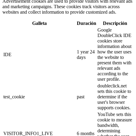
Advertisement cookies are used to provide visitors with relevant ads
and marketing campaigns. These cookies track visitors across
websites and collect information to provide customized ads.
Galleta
Duración
Descripción
Google
DoubleClick IDE
cookies store
information about
1 year 24
how the user uses
IDE
days
the website to
present them with
relevant ads
according to the
user profile.
doubleclick.net
sets this cookie to
test_cookie
past
determine if the
user's browser
supports cookies.
YouTube sets this
cookie to measure
bandwidth,
determining
VISITOR_INFO1_LIVE
6 months