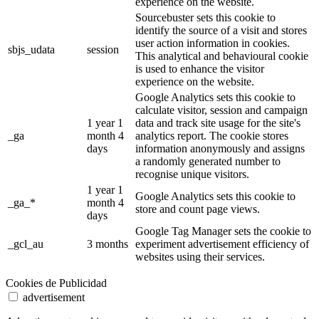
experience on the website.
Sourcebuster sets this cookie to
identify the source of a visit and stores
user action information in cookies.
sbjs_udata
session
This analytical and behavioural cookie
is used to enhance the visitor
experience on the website.
Google Analytics sets this cookie to
calculate visitor, session and campaign
1 year 1
data and track site usage for the site's
_ga
month 4
analytics report. The cookie stores
days
information anonymously and assigns
a randomly generated number to
recognise unique visitors.
1 year 1
Google Analytics sets this cookie to
_ga_*
month 4
store and count page views.
days
Google Tag Manager sets the cookie to
_gcl_au
3 months
experiment advertisement efficiency of
websites using their services.
Cookies de Publicidad
advertisement