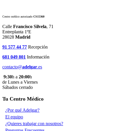
Centro médico autorizado
CS15360
Calle
Francisco Silvela
, 71
Entreplanta 1ºE
28028
Madrid
91 577 44 77
Recepción
681 049 801
Información
contacto@
adelgar
.es
9:30
h a
20:00
h
de Lunes a Viernes
Sábados cerrado
Tu Centro Médico
¿Por qué Adelgar?
El equipo
¿Quieres trabajar con nosotros?
Preguntas Frecuentes