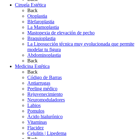
Cirugía Estética
Back
Otoplastia
Blefaroplastia
La Mamoplastia
Mastopexia de elevación de pecho
Braquioplastia
La Liposucción técnica muy evolucionada que permite
modelar tu figura
Abdominoplastia
Back
Medicina Estética
Back
Código de Barras
Antiarrugas
Peeling médico
Rejuvenecimiento
Neuromoduladores
Labios
Pomulos
Ácido hialurónico
Vitaminas
Flacidez
Celulitis | Lipedema
Back