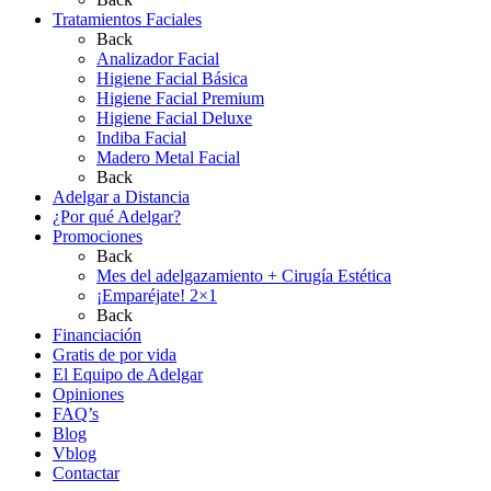
Tratamientos Faciales
Back
Analizador Facial
Higiene Facial Básica
Higiene Facial Premium
Higiene Facial Deluxe
Indiba Facial
Madero Metal Facial
Back
Adelgar a Distancia
¿Por qué Adelgar?
Promociones
Back
Mes del adelgazamiento + Cirugía Estética
¡Emparéjate! 2×1
Back
Financiación
Gratis de por vida
El Equipo de Adelgar
Opiniones
FAQ’s
Blog
Vblog
Contactar