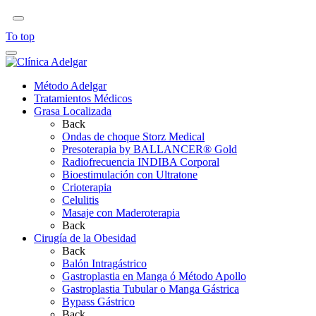
To top
Método Adelgar
Tratamientos Médicos
Grasa Localizada
Back
Ondas de choque Storz Medical
Presoterapia by BALLANCER® Gold
Radiofrecuencia INDIBA Corporal
Bioestimulación con Ultratone
Crioterapia
Celulitis
Masaje con Maderoterapia
Back
Cirugía de la Obesidad
Back
Balón Intragástrico
Gastroplastia en Manga ó Método Apollo
Gastroplastia Tubular o Manga Gástrica
Bypass Gástrico
Back