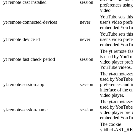
yt-remote-cast-installed
session
preferences usi
video.
YouTube sets this
yt-remote-connected-devices
never
user's video pref
embedded YouTub
YouTube sets this
yt-remote-device-id
never
user's video pref
embedded YouTub
The yt-remote-fa
is used by YouTub
yt-remote-fast-check-period
session
video player pre
YouTube videos.
The yt-remote-ses
used by YouTube 
yt-remote-session-app
session
preferences and i
interface of the
video player.
The yt-remote-se
used by YouTube t
yt-remote-session-name
session
video player pref
embedded YouTub
The cookie
ytidb::LAST_