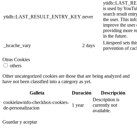
ytidb::LAST_
is used by YouTube
search result entr
ytidb::LAST_RESULT_ENTRY_KEY
never
the user. This inf
improve the user
providing more re
in the future.
Litespeed sets thi
_lscache_vary
2 days
prevention of cac
Otras Cookies
others
Other uncategorized cookies are those that are being analyzed and
have not been classified into a category as yet.
Galleta
Duración
Descripción
Description is
cookielawinfo-checkbox-cookies-
1 year
currently not
de-personalizacion
available.
Guardar y aceptar