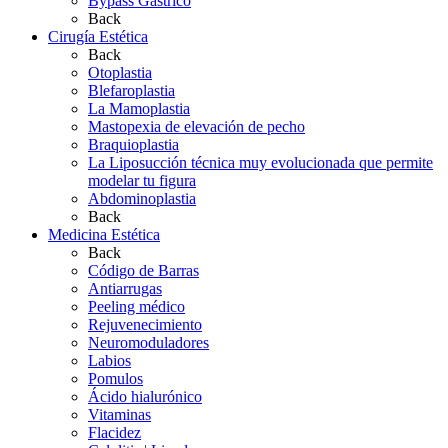
Bypass Gástrico
Back
Cirugía Estética
Back
Otoplastia
Blefaroplastia
La Mamoplastia
Mastopexia de elevación de pecho
Braquioplastia
La Liposucción técnica muy evolucionada que permite
modelar tu figura
Abdominoplastia
Back
Medicina Estética
Back
Código de Barras
Antiarrugas
Peeling médico
Rejuvenecimiento
Neuromoduladores
Labios
Pomulos
Ácido hialurónico
Vitaminas
Flacidez