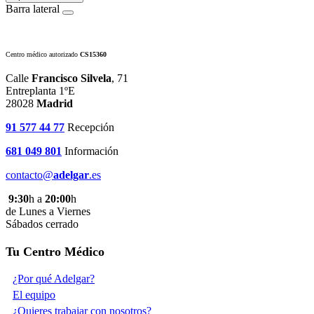
Barra lateral
Centro médico autorizado
CS15360
Calle
Francisco Silvela
, 71
Entreplanta 1ºE
28028
Madrid
91 577 44 77
Recepción
681 049 801
Información
contacto@
adelgar
.es
9:30
h a
20:00
h
de Lunes a Viernes
Sábados cerrado
Tu Centro Médico
¿Por qué Adelgar?
El equipo
¿Quieres trabajar con nosotros?