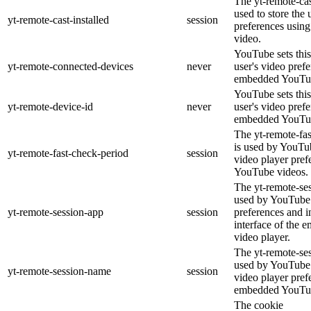
The yt-remote-cas
used to store the 
yt-remote-cast-installed
session
preferences usi
video.
YouTube sets this
yt-remote-connected-devices
never
user's video pref
embedded YouTub
YouTube sets this
yt-remote-device-id
never
user's video pref
embedded YouTub
The yt-remote-fa
is used by YouTub
yt-remote-fast-check-period
session
video player pre
YouTube videos.
The yt-remote-ses
used by YouTube 
yt-remote-session-app
session
preferences and i
interface of the
video player.
The yt-remote-se
used by YouTube t
yt-remote-session-name
session
video player pref
embedded YouTub
The cookie