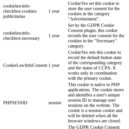
CookieYes set this cookie to
cookielawinfo-
store the user consent for the
checkbox-cookies-
1 year
cookies in the category
publicitarias
"Advertisement".
Set by the GDPR Cookie
Consent plugin, this cookie
cookielawinfo-
1 year
records the user consent for the
checkbox-necessary
cookies in the "Necessary"
category.
CookieYes sets this cookie to
record the default button state
of the corresponding category
CookieLawInfoConsent
1 year
and the status of CCPA. It
works only in coordination
with the primary cookie.
This cookie is native to PHP
applications. The cookie stores
and identifies a user's unique
session ID to manage user
PHPSESSID
session
sessions on the website. The
cookie is a session cookie and
will be deleted when all the
browser windows are closed.
The GDPR Cookie Consent