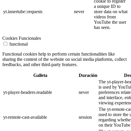
cookie to register
a unique ID to
yt.innertube::requests
never
store data on what
videos from
YouTube the user
has seen.
Cookies Funcionales
functional
Functional cookies help to perform certain functionalities like
sharing the content of the website on social media platforms, collect
feedbacks, and other third-party features.
Galleta
Duración
Des
The yt-player-he
is used by YouTub
yt-player-headers-readable
never
preferences relat
and interface, en
viewing experien
The yt-remote-cas
used to store the 
yt-remote-cast-available
session
regarding whether
on their YouTube 